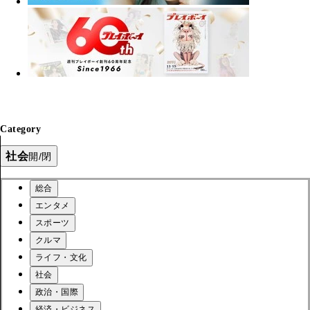
Category
社会
開/閉
総合
エンタメ
スポーツ
クルマ
ライフ・文化
社会
政治・国際
経済・ビジネス