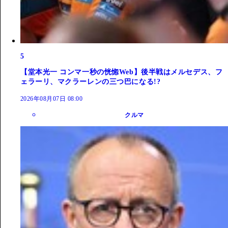
5
【堂本光一 コンマ一秒の恍惚Web】後半戦はメルセデス、フ
ェラーリ、マクラーレンの三つ巴になる!?
2026年08月07日 08:00
クルマ