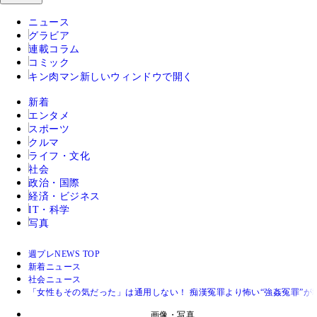
ニュース
グラビア
連載コラム
コミック
キン肉マン
新しいウィンドウで開く
新着
エンタメ
スポーツ
クルマ
ライフ・文化
社会
政治・国際
経済・ビジネス
IT・科学
写真
週プレNEWS TOP
新着ニュース
社会ニュース
「女性もその気だった」は通用しない！ 痴漢冤罪より怖い“強姦冤罪”が
画像・写真