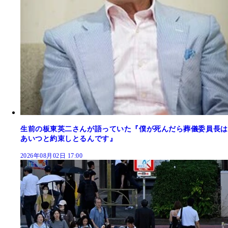
生前の板東英二さんが語っていた『僕が死んだら葬儀委員長は
あいつと約束しとるんです』
2026年08月02日 17:00