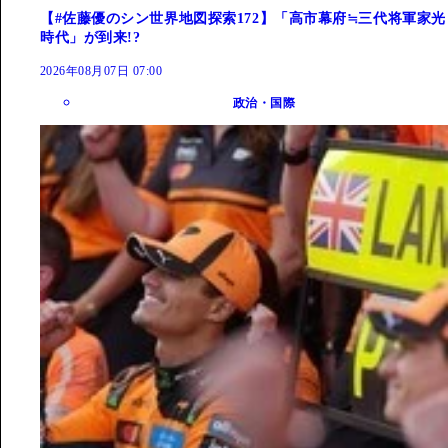
【#佐藤優のシン世界地図探索172】「高市幕府≒三代将軍家光
時代」が到来!?
2026年08月07日 07:00
政治・国際