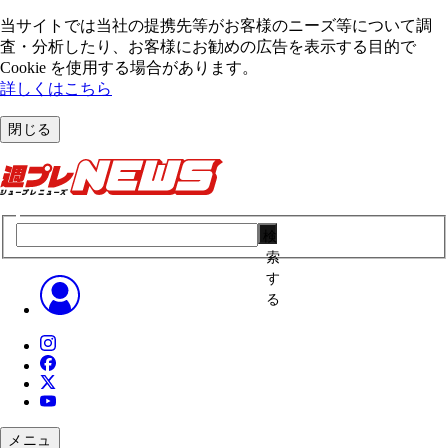
当サイトでは当社の提携先等がお客様のニーズ等について調
査・分析したり、お客様にお勧めの広告を表⽰する⽬的で
Cookie を使⽤する場合があります。
詳しくはこちら
閉じる
検
索
す
る
メニュ