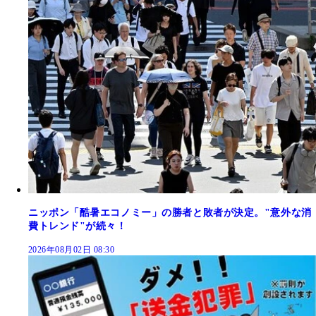
ニッポン「酷暑エコノミー」の勝者と敗者が決定。"意外な消
費トレンド"が続々！
2026年08月02日 08:30