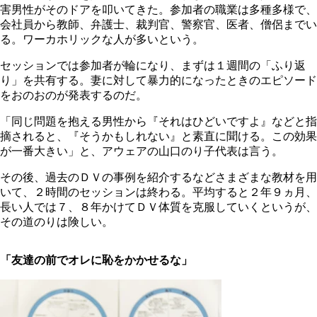
害男性がそのドアを叩いてきた。参加者の職業は多種多様で、
会社員から教師、弁護士、裁判官、警察官、医者、僧侶までい
る。ワーカホリックな人が多いという。
セッションでは参加者が輪になり、まずは１週間の「ふり返
り」を共有する。妻に対して暴力的になったときのエピソード
をおのおのが発表するのだ。
「同じ問題を抱える男性から『それはひどいですよ』などと指
摘されると、『そうかもしれない』と素直に聞ける。この効果
が一番大きい」と、アウェアの山口のり子代表は言う。
その後、過去のＤＶの事例を紹介するなどさまざまな教材を用
いて、２時間のセッションは終わる。平均すると２年９ヵ月、
長い人では７、８年かけてＤＶ体質を克服していくというが、
その道のりは険しい。
「友達の前でオレに恥をかかせるな」