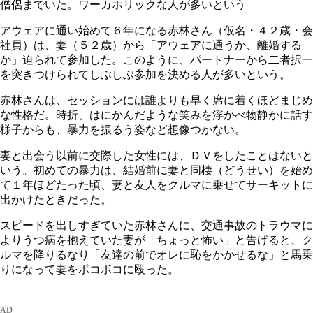
僧侶までいた。ワーカホリックな人が多いという
アウェアに通い始めて６年になる赤林さん（仮名・４２歳・会
社員）は、妻（５２歳）から「アウェアに通うか、離婚する
か」迫られて参加した。このように、パートナーから二者択一
を突きつけられてしぶしぶ参加を決める人が多いという。
赤林さんは、セッションには誰よりも早く席に着くほどまじめ
な性格だ。時折、はにかんだような笑みを浮かべ物静かに話す
様子からも、暴力を振るう姿など想像つかない。
妻と出会う以前に交際した女性には、ＤＶをしたことはないと
いう。初めての暴力は、結婚前に妻と同棲（どうせい）を始め
て１年ほどたった頃、妻と友人をクルマに乗せてサーキットに
出かけたときだった。
スピードを出しすぎていた赤林さんに、交通事故のトラウマに
よりうつ病を抱えていた妻が「ちょっと怖い」と告げると、ク
ルマを降りるなり「友達の前でオレに恥をかかせるな」と馬乗
りになって妻をボコボコに殴った。