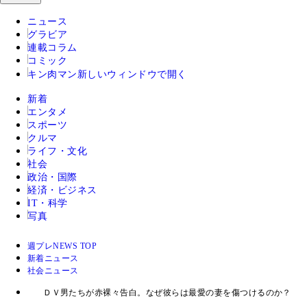
ニュース
グラビア
連載コラム
コミック
キン肉マン
新しいウィンドウで開く
新着
エンタメ
スポーツ
クルマ
ライフ・文化
社会
政治・国際
経済・ビジネス
IT・科学
写真
週プレNEWS TOP
新着ニュース
社会ニュース
ＤＶ男たちが赤裸々告白。なぜ彼らは最愛の妻を傷つけるのか？