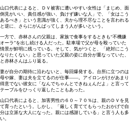
山口代表によると、ＤＶ被害に遭いやすい女性は「まじめ、面
倒見がいい、責任感が強い、負けず嫌いな人」で、「女はこう
あるべき」という意識が強く、夫から理不尽なことを言われる
と逆に、さらにがんばってしまう人が多いという。
一方で、赤林さんの父親は、家族で食事をするときも“不機嫌
オーラ”を出し続ける人だった。駐車場で父が母を殴っていた
情景が鮮明に残っている。そして、気がつくと、「絶対にこう
なりたくない」と思っていた父親の姿に自分が重なっていた、
と赤林さんはふり返る。
妻が自分の期待に沿わないと、毎回爆発する。台所に立つのは
母や嫁、妻は夫を立てるのが仕事――。アイロンがけがあまり
得意でない彼女に「なんでちゃんとできねぇんだよ」と言って
テーブルをひっくり返したこともあった。
山口代表によると、加害男性の６０～７０％は、親のＤＶを見
て育ったという。しかし、「厳しく育ててもらったおかげで自
分は立派な大人になった。親には感謝している」と言う人も多
い。