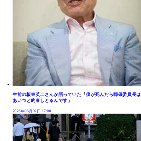
生前の板東英二さんが語っていた『僕が死んだら葬儀委員長は
あいつと約束しとるんです』
2026年08月02日 17:00