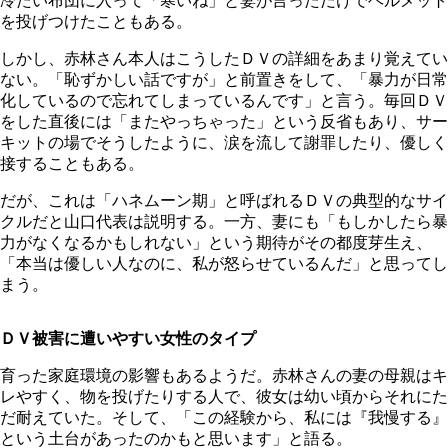
冷たい布団に入って「寒いね」と妻が言っただけでヘルメット
を投げつけたこともある。
しかし、赤林さん本人はこうしたＤＶの詳細をあまり覚えてい
ない。「恥ずかしい話ですが」と前置きをして、「暴力が日常
化しているので忘れてしまっているんです」と言う。毎回ＤＶ
をした直後には「またやっちゃった」という反省もあり、サー
キットの場でそうしたように、涙を流して謝罪したり、優しく
接することもある。
だが、これは「ハネムーン期」と呼ばれるＤＶの典型的なサイ
クルだと山口代表は説明する。一方、妻にも「もしかしたら暴
力がなくなるかもしれない」という期待がその都度芽生え、
「本当は優しい人なのに、私が怒らせているんだ」と思ってし
まう。
ＤＶ被害に遭いやすい女性のタイプ
育った家庭環境の影響もあるようだ。赤林さんの妻の母親はキ
レやすく、物を投げたりする人で、彼女は幼い頃からそれにた
だ耐えていた。そして、「この経験から、私には『我慢する』
という土台があったのかもと思います」と語る。