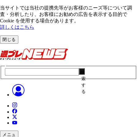
当サイトでは当社の提携先等がお客様のニーズ等について調
査・分析したり、お客様にお勧めの広告を表⽰する⽬的で
Cookie を使⽤する場合があります。
詳しくはこちら
閉じる
検
索
す
る
メニュ