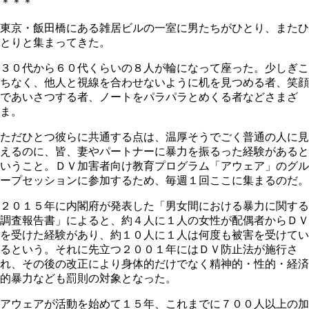
＊＊＊
東京・飯田橋にある雑居ビルの一室に男たちがひとり、またひ
とりと集まってきた。
３０代から６０代くらいの８人が輪になって座った。少しぎこ
ちなく、他人と視線を合わせないように机を見つめる者、笑顔
であいさつする者、ノートをパラパラとめくる者などさまざ
ま。
ただひとつ彼らに共通する点は、温厚そうでごく普通の人に見
えるのに、皆、妻やパートナーに暴力を振るった経験があると
いうこと。ＤＶ加害者向け教育プログラム「アウェア」のグル
ープセッションに参加するため、毎週１回ここに集まるのだ。
２０１５年に内閣府が発表した「男女間における暴力に関する
調査報告書」によると、約４人に１人の女性が配偶者からＤＶ
を受けた経験があり、約１０人に１人は何度も被害を受けてい
るという。それに先立つ２００１年にはＤＶ防止法が施行さ
れ、その後の改正により身体的だけでなく精神的・性的・経済
的暴力なども罰則の対象となった。
アウェアが活動を始めて１５年、これまでに７００人以上の加