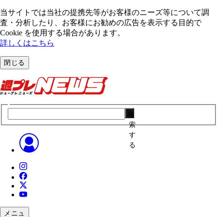
当サイトでは当社の提携先等がお客様のニーズ等について調
査・分析したり、お客様にお勧めの広告を表⽰する⽬的で
Cookie を使⽤する場合があります。
詳しくはこちら
閉じる
検
索
す
る
メニュ