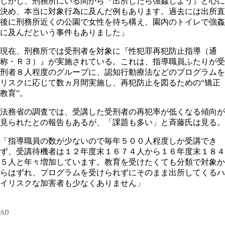
しかし、刑務所にいる間から『出所したら強姦しよう』と心に
決め、本当に対象行為に及んだ例もあります。過去には出所直
後に刑務所近くの公園で女性を待ち構え、園内のトイレで強姦
に及んだという事件もありました」
現在、刑務所では受刑者を対象に『性犯罪再犯防止指導（通
称・Ｒ３）』が実施されている。これは、指導職員ふたりが受
刑者８人程度のグループに、認知行動療法などのプログラムを
リスクに応じて数ヵ月間実施し、再犯防止を図るための“矯正
教育”。
法務省の調査では、受講した受刑者の再犯率が低くなる傾向が
見られたとの報告もあるが、「課題も多い」と斉藤氏は見る。
「指導職員の数が少ないので毎年５００人程度しか受講でき
ず、受講待機者は１２年度末１６７４人から１６年度末１８４
５人と年々増加しています。教育を受けたくても分類で対象か
らはずれ、プログラムを受けられずにそのまま出所してくるハ
イリスクな加害者も少なくありません」