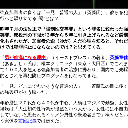
強姦加害者の多くは「一見、普通の人」（斉藤氏）。彼らを犯
行へと駆り立てる“闇”とは？
昨年７月の法改正で『強制性交等罪』という罪名に変わった強
姦罪。懲役刑の下限が３年から５年に引き上げられるなど厳罰
化もされたが、加害者の歪（ゆが）んだ心理を知ると、それだ
けでは犯罪抑止にならないのでは？と思えてくる。
『
男が痴漢になる理由
』（イーストプレス）の著者、
斉藤章佳
（あきよし）氏は、榎本クリニック（東京・大田区）でこれま
で１００人を超える強姦加害者の治療に携わり、国内でも先駆
的とされる再犯防止プログラムを行なってきた。
「一見、どこにでもいそうな普通の人」ーー斉藤氏の目に多く
の強姦犯がそう映った。
年齢層は２０代から４０代が中心、人柄はマジメで勤勉。女性
経験は「人生初の性行為が強姦という人から、女性には不自由
していないと思われるイケメン男性や既婚者まで」様々だとい
う実像を
前回記事
では伝えた。