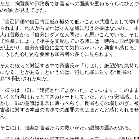
ただ、拘置所や刑務所で加害者への面談を重ねるうちにひとつ
の傾向が見えてきた。
「自己評価や自己肯定感が極めて低いことが共通点として挙げ
られます。他人から見ればそんな風に思う必要はないのに、本
人は普段から『自分はダメな人間だ』と思いこんでいる。そし
て性暴力によって相手を支配している時には一時的に自己評価
が上がり、自分が優位に立てて気持ちがいいと興奮を感じる。
こうした心理的な要素も加害者の多くに見られます」
そんな彼らと対話する中で斉藤氏が「しばし、絶望的な気持ち
になることがある」というのは、犯した罪に対する“反省の
弁”を聞かされた時だ。
「彼らは一様に『逮捕されてよかった』といいます。このまま
いくと行為はもっとエスカレートしていた、という安堵感。し
かし、罪の意識は非常に薄っぺらく、反省もその場しのぎ。被
害者に対する本当の意味での謝罪の念はほとんど感じられませ
ん」
そこには、強姦加害者たちの救いがたい認知の歪みがある。