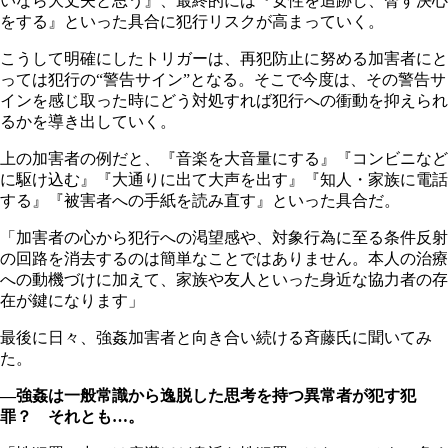
いなら大丈夫と思う』、最終的には『女性を追跡し、脅す決心
をする』といった具合に犯行リスクが高まっていく。
こうして明確にしたトリガーは、再犯防止に努める加害者にと
っては犯行の“警告サイン”となる。そこで今度は、その警告サ
インを感じ取った時にどう対処すれば犯行への衝動を抑えられ
るかを導き出していく。
上の加害者の例だと、『音楽を大音量にする』『コンビニなど
に駆け込む』『大通りに出て大声を出す』『知人・家族に電話
する』『被害者への手紙を読み直す』といった具合だ。
「加害者の心から犯行への渇望感や、対象行為に至る条件反射
の回路を消去するのは簡単なことではありません。本人の治療
への動機づけに加えて、家族や友人といった身近な協力者の存
在が鍵になります」
最後に日々、強姦加害者と向き合い続ける斉藤氏に聞いてみ
た。
―強姦は一般常識から逸脱した思考を持つ異常者が犯す犯
罪？ それとも…。