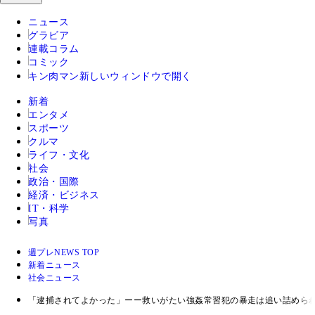
ニュース
グラビア
連載コラム
コミック
キン肉マン
新しいウィンドウで開く
新着
エンタメ
スポーツ
クルマ
ライフ・文化
社会
政治・国際
経済・ビジネス
IT・科学
写真
週プレNEWS TOP
新着ニュース
社会ニュース
「逮捕されてよかった」ーー救いがたい強姦常習犯の暴走は追い詰められ