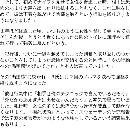
「そして、初めてナイフを見せて女性を脅迫した時、相手は恐
怖のあまり大声を出したり抵抗することもなく、これに味をし
めて、彼は下着を脱がせて陰部を触るという行動を繰り返すよ
うになりました」
１年ほど経過した頃、いつものように女性を脅して弄（もてあ
そ）んだ後、とうとう近くにあった公園のトイレに無理やり連
れて行って強姦に及んだという。
「犯行後、ついに一線を越えてしまった興奮と取り返しのつか
ないことをしてしまった恐怖が交錯するのと同時に『次の行動
への“渇望感”が湧いてきた』と本人は言っていました」
その“渇望感”に突かれ、Ｂ氏は月２回のノルマを決めて強姦を
繰り返すようになった。
「彼は行為中に『相手は俺のテクニックで喜んでいるだろう』
『外だからあえぎ声は出せないんだろう』と本気で思っていま
した。犯行時、女性の多くは恐怖心から身体が硬直して動かな
くなります。『擬死状態』といって、スウェーデンの研究報告
では７割の被害者がそのような体験をしているという調査結果
もあります。