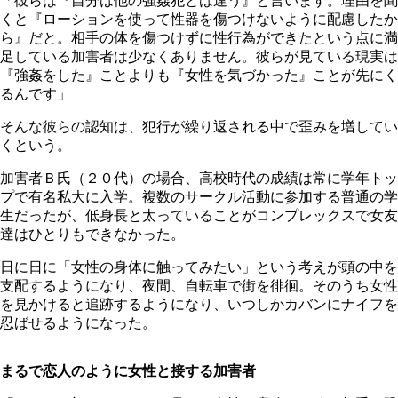
「彼らは『自分は他の強姦犯とは違う』と言います。理由を聞
くと『ローションを使って性器を傷つけないように配慮したか
ら』だと。相手の体を傷つけずに性行為ができたという点に満
足している加害者は少なくありません。彼らが見ている現実は
『強姦をした』ことよりも『女性を気づかった』ことが先にく
るんです」
そんな彼らの認知は、犯行が繰り返される中で歪みを増してい
くという。
加害者Ｂ氏（２０代）の場合、高校時代の成績は常に学年トッ
プで有名私大に入学。複数のサークル活動に参加する普通の学
生だったが、低身長と太っていることがコンプレックスで女友
達はひとりもできなかった。
日に日に「女性の身体に触ってみたい」という考えが頭の中を
支配するようになり、夜間、自転車で街を徘徊。そのうち女性
を見かけると追跡するようになり、いつしかカバンにナイフを
忍ばせるようになった。
まるで恋人のように女性と接する加害者