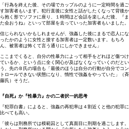
「行為を終えた後、その場でカップルのように一定時間を過ご
す加害者もいます。犯行直後に女性と話がしたくなって背後か
ら抱く形でソファに座り、１時間ほど会話を楽しんだ後、『ま
た会おうね』といって部屋を去っていった加害者もいました。
信じられないかもしれませんが、強姦した後にまるで恋人にな
ったかのように女性と接する加害者は一定数います。もちろ
ん、被害者は怖くて言う通りにしかできません」
ここまでくると、自分の性暴力によって相手をどれほど傷つけ
ているか、という点に全く関心が及ばなくなっていくのだとい
う。先のＢ氏の場合も「最後のほうは自分の行動が自分でコン
トロールできない状態になり、惰性で強姦をやっていた」（斉
藤氏）そうだ。
『自死』か『性暴力』かの二者択一的思考
『犯罪白書』によると、強姦の再犯率は４割近くと他の犯罪に
比べても高い。
「彼らは刑務所では模範囚として真面目に刑期を過ごします。