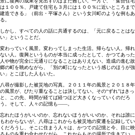
景に復興の成果を見出すのはまだ難しい。一方で、「集合住宅
は１００％、戸建て住宅も３月には１００％に近いところまで
建造できる」（前出・平塚さん）という女川町のような例もあ
る。
しかし、すべての人の話に共通するのは、「元に戻ることはな
い」ということだ。
変わっていく風景。変わってしまった生活。帰らない人。帰れ
ない人。復興というものが本当に成ったとして、かつてあった
人や物が完全に元通りになることはありえない。造成の進む故
郷の町を眺めながら、「別の町になったという感じのほうが強
い」とこぼした人もいた。
八尋が撮影した被災地の写真。２０１１年の風景と２０１８年
の風景が、ぴたり重なることは決してない。その“ずれ”はきっ
と、この先、時間が経てば経つほど大きくなっていくのだろ
う。そして、人々の記憶も――。
忘れたほうがいいのか、忘れないほうがいいのか、それは誰に
もわからないが、八尋はこれからも被災地の変遷を記録してい
くだろうし、そこに住まう人々は、かつての記憶と今、目に映
るものを重ね合わせながら、これからもその場所で生きてい