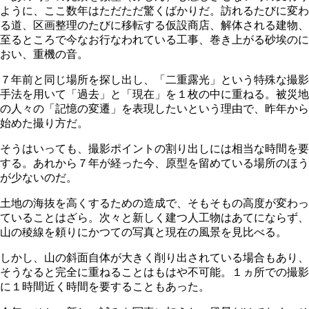
ように、ここ数年はただただ驚くばかりだ。訪れるたびに変わ
る道、区画整理のたびに移転する仮設商店、解体される建物、
至るところで今なお行なわれている工事、巻き上がる砂埃のに
おい、重機の音。
７年前と同じ場所を探し出し、「二重露光」という特殊な撮影
手法を用いて「過去」と「現在」を１枚の中に重ねる。被災地
の人々の「記憶の変遷」を表現したいという理由で、昨年から
始めた撮り方だ。
そうはいっても、撮影ポイントの割り出しには相当な時間を要
する。あれから７年が経った今、原型を留めている場所のほう
が少ないのだ。
土地の海抜を高くするための造成で、そもそもの高度が変わっ
ていることはざら。次々と新しく建つ人工物はあてにならず、
山の稜線を頼りにかつての写真と現在の風景を見比べる。
しかし、山の斜面自体が大きく削り出されている場合もあり、
そうなると完全に重ねることはもはや不可能。１ヵ所での撮影
に１時間近く時間を要することもあった。