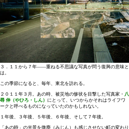
３．１１から７年――重ねる不思議な写真が問う復興の意味と
は。
この季節になると、毎年、東北を訪れる。
２０１１年３月。あの時、被災地の惨状を目撃した写真家・
八
尋 伸（やひろ・しん）
にとって、いつからかそれはライフワ
ークと呼べるものになっていたのかもしれない。
１年後、３年後、５年後、６年後、そして７年後。
「あの時」の光景を微塵（みじん）も感じさせない町の変わり