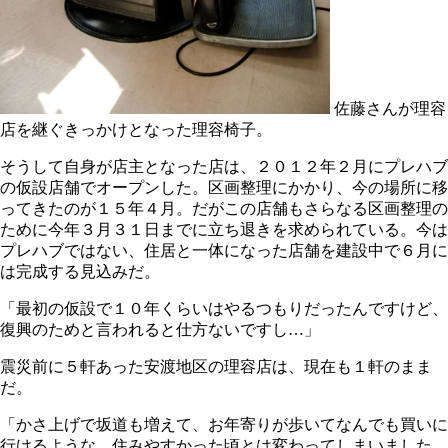
佐藤さんが理容
店を継ぐきっかけとなった理容椅子。
そうして自身が店主となった店は、２０１２年２月にプレハブ
の仮設店舗でオープンした。区画整理にかかり、今の場所に移
ってきたのが１５年４月。だがこの店舗もさらなる区画整理の
ために今年３月３１日までに立ち退きを求められている。今は
プレハブではない、住居と一体になった店舗を建設中で６月に
は完成する見込みだ。
「最初の仮設で１０年くらいはやるつもりだったんですけど、
復興のためと言われると仕方ないですし…」
震災前に５軒あった安渡地区の理容店は、現在も１軒のまま
だ。
「かさ上げで坂道も増えて、お年寄りが歩いてなんでも買いに
行けるような、住みやすかった頃とは変わってしまいました。