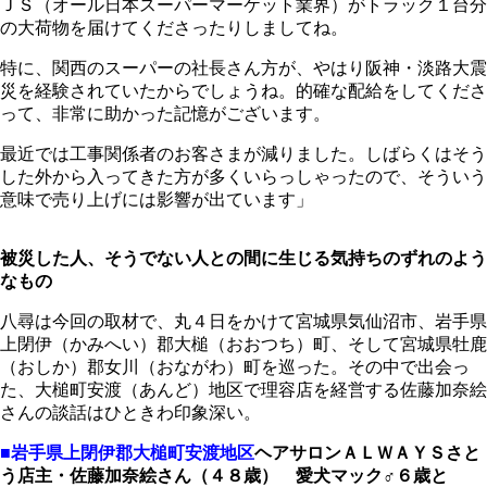
ＪＳ（オール日本スーパーマーケット業界）がトラック１台分
の大荷物を届けてくださったりしましてね。
特に、関西のスーパーの社長さん方が、やはり阪神・淡路大震
災を経験されていたからでしょうね。的確な配給をしてくださ
って、非常に助かった記憶がございます。
最近では工事関係者のお客さまが減りました。しばらくはそう
した外から入ってきた方が多くいらっしゃったので、そういう
意味で売り上げには影響が出ています」
被災した人、そうでない人との間に生じる気持ちのずれのよう
なもの
八尋は今回の取材で、丸４日をかけて宮城県気仙沼市、岩手県
上閉伊（かみへい）郡大槌（おおつち）町、そして宮城県牡鹿
（おしか）郡女川（おながわ）町を巡った。その中で出会っ
た、大槌町安渡（あんど）地区で理容店を経営する佐藤加奈絵
さんの談話はひときわ印象深い。
■岩手県上閉伊郡大槌町安渡地区
ヘアサロンＡＬＷＡＹＳさと
う店主・佐藤加奈絵さん（４８歳） 愛犬マック♂６歳と