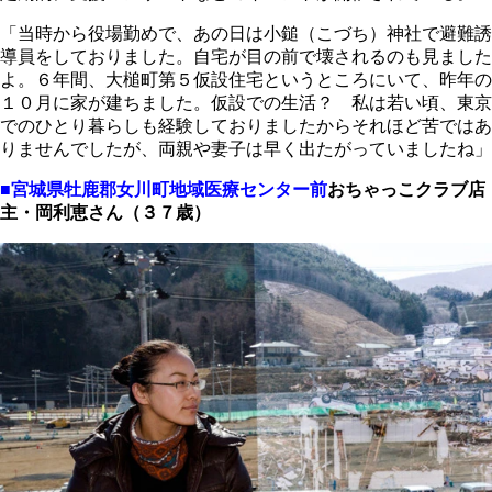
「当時から役場勤めで、あの日は小鎚（こづち）神社で避難誘
導員をしておりました。自宅が目の前で壊されるのも見ました
よ。６年間、大槌町第５仮設住宅というところにいて、昨年の
１０月に家が建ちました。仮設での生活？ 私は若い頃、東京
でのひとり暮らしも経験しておりましたからそれほど苦ではあ
りませんでしたが、両親や妻子は早く出たがっていましたね」
■宮城県牡鹿郡女川町地域医療センター前
おちゃっこクラブ店
主・岡利恵さん（３７歳）