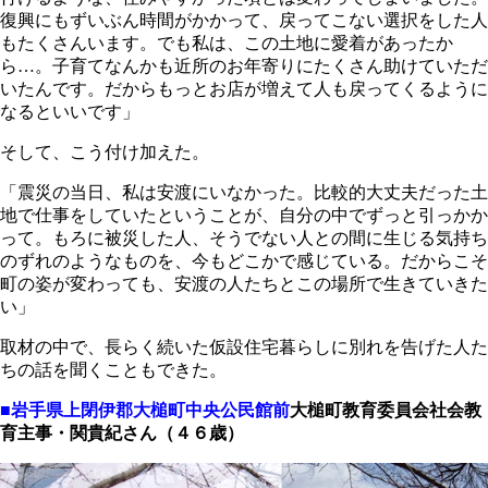
復興にもずいぶん時間がかかって、戻ってこない選択をした人
もたくさんいます。でも私は、この土地に愛着があったか
ら…。子育てなんかも近所のお年寄りにたくさん助けていただ
いたんです。だからもっとお店が増えて人も戻ってくるように
なるといいです」
そして、こう付け加えた。
「震災の当日、私は安渡にいなかった。比較的大丈夫だった土
地で仕事をしていたということが、自分の中でずっと引っかか
って。もろに被災した人、そうでない人との間に生じる気持ち
のずれのようなものを、今もどこかで感じている。だからこそ
町の姿が変わっても、安渡の人たちとこの場所で生きていきた
い」
取材の中で、長らく続いた仮設住宅暮らしに別れを告げた人た
ちの話を聞くこともできた。
■岩手県上閉伊郡大槌町中央公民館前
大槌町教育委員会社会教
育主事・関貴紀さん（４６歳）