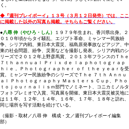
く。
◆『週刊プレイボーイ』１３号（３月１２日発売）では、ここ
に掲載した以外の写真も掲載。そちらもご覧ください。
●
八尋 伸（やひろ・しん）
１９７９年生まれ、香川県出身。２
０１０年頃からタイ騒乱、エジプト革命、ミャンマー民族紛
争、シリア内戦、東日本大震災、福島原発事故などアジア、中
東の社会問題、紛争、災害などを撮影し発表。シリア内戦のシ
リーズで２０１２年上野彦馬賞、２０１３年フランスのＴｈｅ
７ｔｈ ａｎｎｕａｌ Ｐｒｉｘ ｄｅ ｌａ ｐｈｏｔｏｇｒａｐ
ｈｉｅ， Ｐｈｏｔｏｇｒａｐｈｅｒ ｏｆ ｔｈｅ ｙｅａｒを受
賞。ミャンマー民族紛争のシリーズでＴｈｅ ７ｔｈ Ａｎｎｕ
ａｌ Ｐｈｏｔｏｇｒａｐｈｙ Ｍａｓｔｅｒｓ Ｃｕｐ、Ｐｈｏ
ｔｏｊｏｕｒｎａｌｉｓｍ部門でノミネート、コニカミノルタ
フォトプレミオで入賞、写真展を開催。東日本大震災被災地に
は１１年、１２年、１４年、１６年、１７年、１８年と訪れ、
同じ場所を写す活動を続けている。
（撮影・取材／八尋 伸 構成・文／週刊プレイボーイ編集
部）