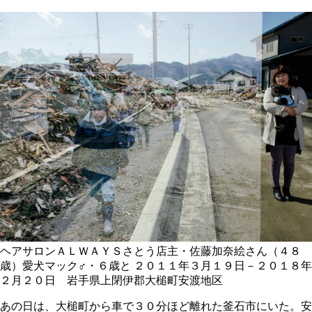
ヘアサロンＡＬＷＡＹＳさとう店主・佐藤加奈絵さん（４８
歳）愛犬マック♂・６歳と
２０１１年３月１９日－２０１８年
２月２０日 岩手県上閉伊郡大槌町安渡地区
あの日は、大槌町から車で３０分ほど離れた釜石市にいた。安