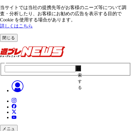
当サイトでは当社の提携先等がお客様のニーズ等について調
査・分析したり、お客様にお勧めの広告を表⽰する⽬的で
Cookie を使⽤する場合があります。
詳しくはこちら
閉じる
検
索
す
る
メニュ