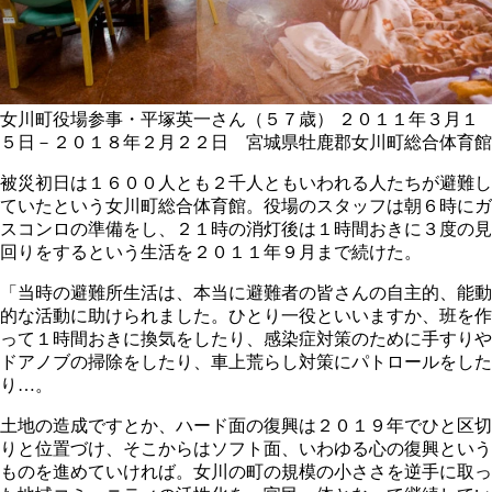
女川町役場参事・平塚英一さん（５７歳）
２０１１年３月１
５日－２０１８年２月２２日 宮城県牡鹿郡女川町総合体育館
被災初日は１６００人とも２千人ともいわれる人たちが避難し
ていたという女川町総合体育館。役場のスタッフは朝６時にガ
スコンロの準備をし、２１時の消灯後は１時間おきに３度の見
回りをするという生活を２０１１年９月まで続けた。
「当時の避難所生活は、本当に避難者の皆さんの自主的、能動
的な活動に助けられました。ひとり一役といいますか、班を作
って１時間おきに換気をしたり、感染症対策のために手すりや
ドアノブの掃除をしたり、車上荒らし対策にパトロールをした
り…。
土地の造成ですとか、ハード面の復興は２０１９年でひと区切
りと位置づけ、そこからはソフト面、いわゆる心の復興という
ものを進めていければ。女川の町の規模の小ささを逆手に取っ