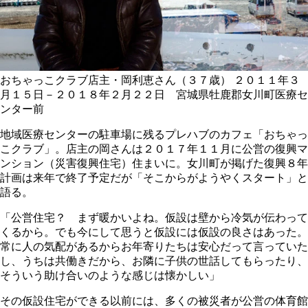
おちゃっこクラブ店主・岡利恵さん（３７歳）
２０１１年３
月１５日－２０１８年２月２２日 宮城県牡鹿郡女川町医療セ
ンター前
地域医療センターの駐車場に残るプレハブのカフェ「おちゃっ
こクラブ」。店主の岡さんは２０１７年１１月に公営の復興マ
ンション（災害復興住宅）住まいに。女川町が掲げた復興８年
計画は来年で終了予定だが「そこからがようやくスタート」と
語る。
「公営住宅？ まず暖かいよね。仮設は壁から冷気が伝わって
くるから。でも今にして思うと仮設には仮設の良さはあった。
常に人の気配があるからお年寄りたちは安心だって言っていた
し、うちは共働きだから、お隣に子供の世話してもらったり、
そういう助け合いのような感じは懐かしい」
その仮設住宅ができる以前には、多くの被災者が公営の体育館