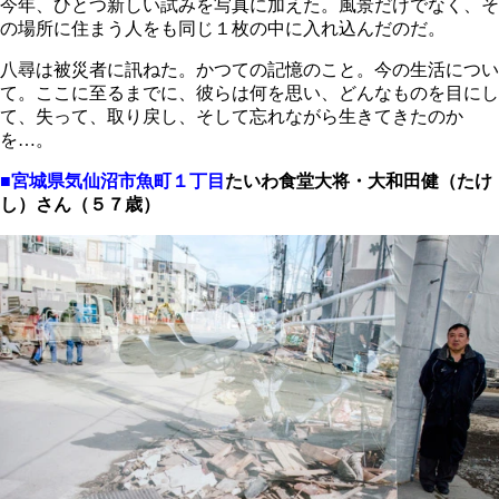
今年、ひとつ新しい試みを写真に加えた。風景だけでなく、そ
の場所に住まう人をも同じ１枚の中に入れ込んだのだ。
八尋は被災者に訊ねた。かつての記憶のこと。今の生活につい
て。ここに至るまでに、彼らは何を思い、どんなものを目にし
て、失って、取り戻し、そして忘れながら生きてきたのか
を…。
■宮城県気仙沼市魚町１丁目
たいわ食堂大将・大和田健（たけ
し）さん（５７歳）