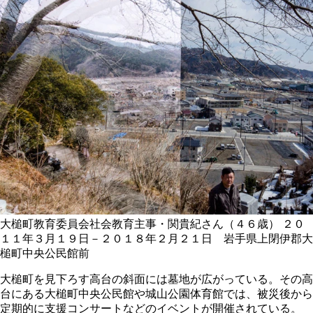
大槌町教育委員会社会教育主事・関貴紀さん（４６歳）
２０
１１年３月１９日－２０１８年２月２１日 岩手県上閉伊郡大
槌町中央公民館前
大槌町を見下ろす高台の斜面には墓地が広がっている。その高
台にある大槌町中央公民館や城山公園体育館では、被災後から
定期的に支援コンサートなどのイベントが開催されている。