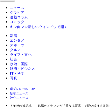
ニュース
グラビア
連載コラム
コミック
キン肉マン
新しいウィンドウで開く
新着
エンタメ
スポーツ
クルマ
ライフ・文化
社会
政治・国際
経済・ビジネス
IT・科学
写真
週プレNEWS TOP
新着ニュース
社会ニュース
７年後の被災地――戦場カメラマンが「重なる写真」で問い続ける復興