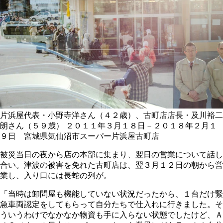
片浜屋代表・小野寺洋さん（４２歳）、古町店店長・及川裕二
朗さん（５９歳）
２０１１年３月１８日－２０１８年２月１
９日 宮城県気仙沼市スーパー片浜屋古町店
被災当日の夜から店の本部に集まり、翌日の営業について話し
合い。津波の被害を免れた古町店は、翌３月１２日の朝から営
業し、入り口には長蛇の列が。
「当時は卸問屋も機能していない状況だったから、１台だけ緊
急車両認定をしてもらって自分たちで仕入れに行きました。そ
ういうわけでなかなか物資も手に入らない状態でしたけど、Ａ