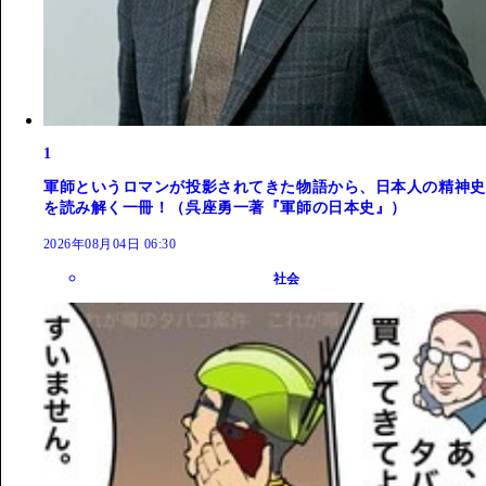
1
軍師というロマンが投影されてきた物語から、日本人の精神史
を読み解く一冊！（呉座勇一著『軍師の日本史』）
2026年08月04日 06:30
社会