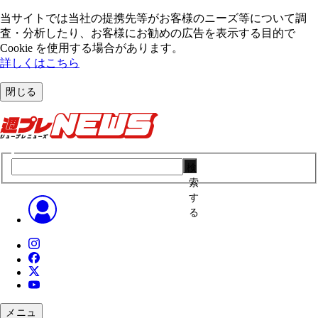
当サイトでは当社の提携先等がお客様のニーズ等について調
査・分析したり、お客様にお勧めの広告を表⽰する⽬的で
Cookie を使⽤する場合があります。
詳しくはこちら
閉じる
検
索
す
る
メニュ