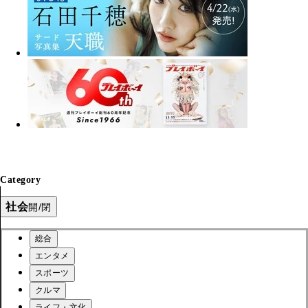
Category
社会
開/閉
総合
エンタメ
スポーツ
クルマ
ライフ・文化