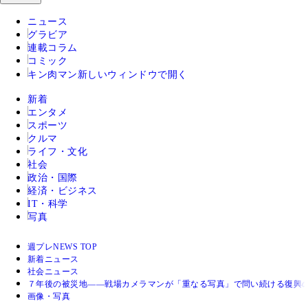
ニュース
グラビア
連載コラム
コミック
キン肉マン
新しいウィンドウで開く
新着
エンタメ
スポーツ
クルマ
ライフ・文化
社会
政治・国際
経済・ビジネス
IT・科学
写真
週プレNEWS TOP
新着ニュース
社会ニュース
７年後の被災地――戦場カメラマンが「重なる写真」で問い続ける復興
画像・写真