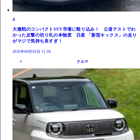
4
大激戦のコンパクトSUV市場に殴り込み！ 公道テストでわ
かった反撃の切り札の本物度 日産 「新型キックス」の走り
がマジで気持ち良すぎ！
2026年08月05日 11:30
クルマ