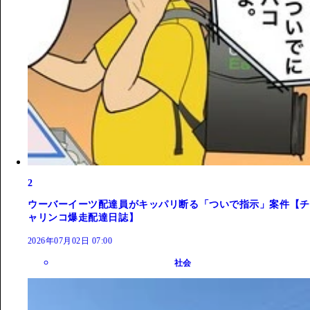
2
ウーバーイーツ配達員がキッパリ断る「ついで指示」案件【チ
ャリンコ爆走配達日誌】
2026年07月02日 07:00
社会