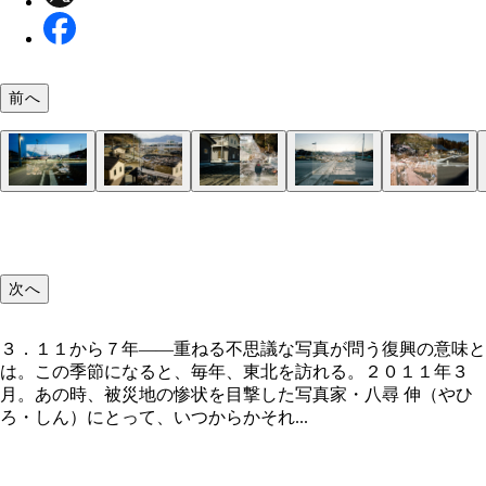
前へ
３．１１から７年――重ねる不思議な写真が問う復
かつてのたいわ食堂の外観写真が店内に飾られてい
２０１１年３月１８日－２０１８年２月１９日 宮
２０１１年３月１８日－２０１８年２月１９日 宮
２０１１年３月１９日－２０１８年２月２０日 岩
２０１１年３月１９日－２０１８年２月２１日 岩
２０１１年３月１５日－２０１８年２月２２日 宮
２０１１年３月１５日－２０１８年２月２２日 宮
意味とは。
気仙沼市魚町１丁目たいわ食堂大将・大和田健（た
気仙沼市スーパー片浜屋古町店片浜屋代表・小野寺
上閉伊郡大槌町安渡地区ヘアサロンＡＬＷＡＹＳさ
上閉伊郡大槌町中央公民館前大槌町教育委員会社会
牡鹿郡女川町医療センター前おちゃっこクラブ店主
牡鹿郡女川町総合体育館女川町役場参事・平塚英一
し）さん（５７歳）
ん（４２歳）、古町店店長・及川裕二朗さん（５９
店主・佐藤加奈絵さん（４８歳）愛犬マック♂・６
主事・関貴紀さん（４６歳）
利恵さん（３７歳）
（５７歳）
次へ
３．１１から７年――重ねる不思議な写真が問う復興の意味と
は。この季節になると、毎年、東北を訪れる。２０１１年３
月。あの時、被災地の惨状を目撃した写真家・八尋 伸（やひ
ろ・しん）にとって、いつからかそれ...