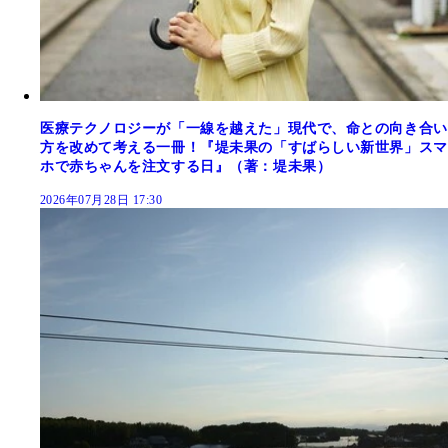
医療テクノロジーが「一線を越えた」現代で、命との向き合い
方を改めて考える一冊！『堤未果の「すばらしい新世界」スマ
ホで赤ちゃんを注文する日』（著：堤未果）
2026年07月28日 17:30