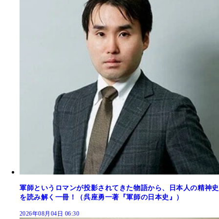
軍師というロマンが投影されてきた物語から、日本人の精神史
を読み解く一冊！（呉座勇一著『軍師の日本史』）
2026年08月04日 06:30