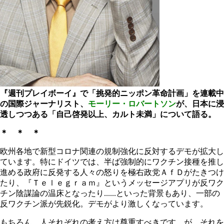
『週刊プレイボーイ』で「挑発的ニッポン革命計画」を連載中
の国際ジャーナリスト、
モーリー・ロバートソン
が、日本に浸
透しつつある「自己啓発以上、カルト未満」について語る。
＊ ＊ ＊
欧州各地で新型コロナ関連の規制強化に反対するデモが拡大し
ています。特にドイツでは、半ば強制的にワクチン接種を推し
進める政府に反発する人々の怒りを極右政党ＡｆＤがたきつけ
たり、『Ｔｅｌｅｇｒａｍ』というメッセージアプリが反ワク
チン陰謀論の温床となったり......といった背景もあり、一部の
反ワクチン派が先鋭化。デモがより激しくなっています。
もちろん、人それぞれの考え方は尊重すべきです。が、それを