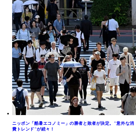
ニッポン「酷暑エコノミー」の勝者と敗者が決定。"意外な消
費トレンド"が続々！