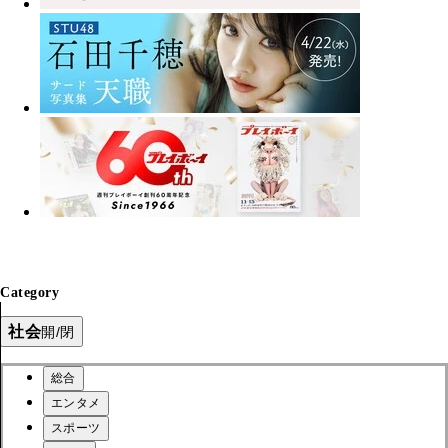
Category
社会
開/閉
総合
エンタメ
スポーツ