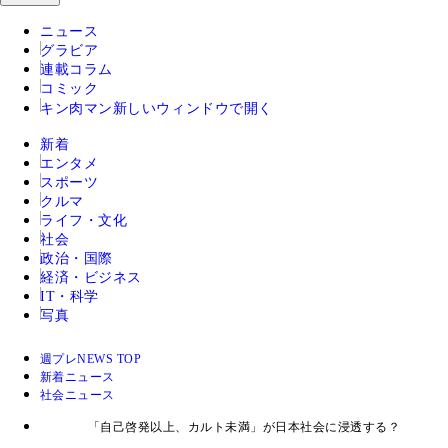
ニュース
グラビア
連載コラム
コミック
キン肉マン
新しいウィンドウで開く
新着
エンタメ
スポーツ
クルマ
ライフ・文化
社会
政治・国際
経済・ビジネス
IT・科学
写真
週プレNEWS TOP
新着ニュース
社会ニュース
「自己啓発以上、カルト未満」が日本社会に浸透する？