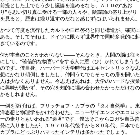
前提とした上でもう少し議論を進めるなら、ＡｆＤの"あお
り"を思い切り真に受ける一部の人々や、陰謀論の盛り上がり
を見ると、歴史は繰り返すのだなと感じずにはいられません。
かつて何度も流行したカルトや自己啓発と同じ構造が、確実に
ある。そしてそれは、ドイツに限らず世界中で同時多発的に起
きているのです。
何が本当のことかわからない――そんなとき、人間の脳は往々
にして、"確信的な物言い"をする人に惹（ひ）かれてしまうも
のです。僕自身、ハーバード大学時代はエキセントリックな思
想にかなり傾倒しましたし、仲間うちでもそっちの扉を開いた
人は少なくありません。今思えばあれは、大学のハードな授業
に興味が湧かず、その穴を知的に埋め合わせたかっただけなの
かもしれません。
一例を挙げれば、フリッチョフ・カプラの『タオ自然学』。東
洋思想と物理学をかけ合わせた、ニューサイエンスやエコロジ
ーの走りともいわれる"迷著"です。僕はそこからヨガや自己啓
発に入りましたが、１９７０年代後半から８０年代、日本でも
カプラにどっぷりハマったインテリは多かったでしょう。