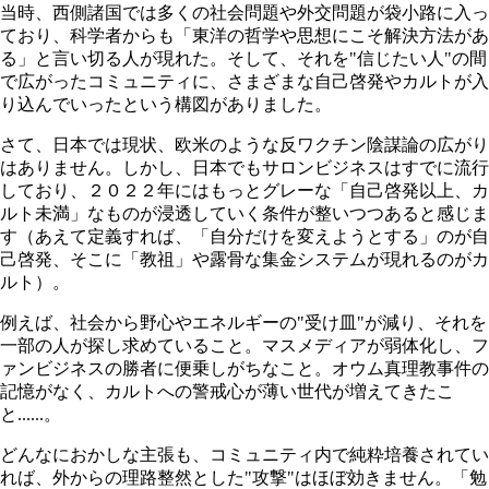
当時、西側諸国では多くの社会問題や外交問題が袋小路に入っ
ており、科学者からも「東洋の哲学や思想にこそ解決方法があ
る」と言い切る人が現れた。そして、それを"信じたい人"の間
で広がったコミュニティに、さまざまな自己啓発やカルトが入
り込んでいったという構図がありました。
さて、日本では現状、欧米のような反ワクチン陰謀論の広がり
はありません。しかし、日本でもサロンビジネスはすでに流行
しており、２０２２年にはもっとグレーな「自己啓発以上、カ
ルト未満」なものが浸透していく条件が整いつつあると感じま
す（あえて定義すれば、「自分だけを変えようとする」のが自
己啓発、そこに「教祖」や露骨な集金システムが現れるのがカ
ルト）。
例えば、社会から野心やエネルギーの"受け皿"が減り、それを
一部の人が探し求めていること。マスメディアが弱体化し、フ
ァンビジネスの勝者に便乗しがちなこと。オウム真理教事件の
記憶がなく、カルトへの警戒心が薄い世代が増えてきたこ
と......。
どんなにおかしな主張も、コミュニティ内で純粋培養されてい
れば、外からの理路整然とした"攻撃"はほぼ効きません。「勉