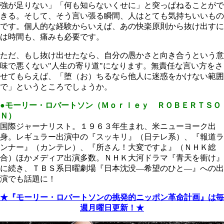
強が足りない」「何も知らないくせに」と突っぱねることがで
きる。そして、そう言い張る瞬間、人はとても気持ちいいもの
です。個人的な経験からいえば、あの快楽原則から抜け出すに
は時間も、痛みも必要です。
ただ、もし抜け出せたなら、自分の愚かさと向き合うという意
味で悪くない"人生の寄り道"になります。無責任な言い方をさ
せてもらえば、「堕（お）ちるなら他人に迷惑をかけない範囲
で」というところでしょうか。
●モーリー・ロバートソン（Ｍｏｒｌｅｙ ＲＯＢＥＲＴＳＯ
Ｎ）
国際ジャーナリスト。１９６３年生まれ、米ニューヨーク出
身。レギュラー出演中の『スッキリ』（日テレ系）、『報道ラ
ンナー』（カンテレ）、『所さん！大変ですよ』（ＮＨＫ総
合）ほかメディア出演多数。ＮＨＫ大河ドラマ『青天を衝け』
に続き、ＴＢＳ系日曜劇場『日本沈没―希望のひと―』への出
演でも話題に！
★『モーリー・ロバートソンの挑発的ニッポン革命計画』は毎
週月曜日更新！★