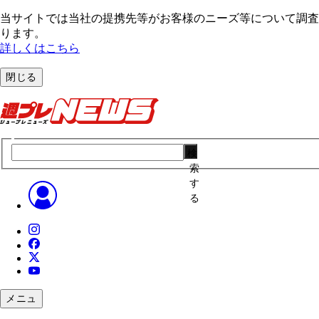
当サイトでは当社の提携先等がお客様のニーズ等について調査・
ります。
詳しくはこちら
閉じる
検
索
す
る
メニュ