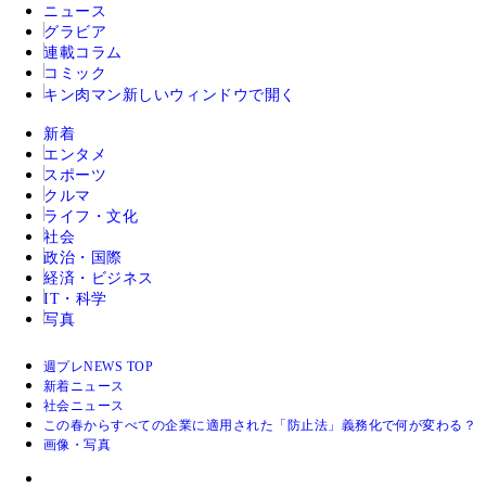
ニュース
グラビア
連載コラム
コミック
キン肉マン
新しいウィンドウで開く
新着
エンタメ
スポーツ
クルマ
ライフ・文化
社会
政治・国際
経済・ビジネス
IT・科学
写真
週プレNEWS TOP
新着ニュース
社会ニュース
この春からすべての企業に適用された「防止法」義務化で何が変わる？
画像・写真