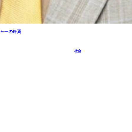
ャーの終焉
社会