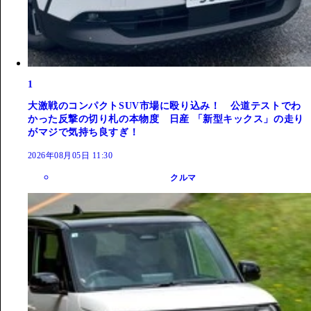
1
大激戦のコンパクトSUV市場に殴り込み！ 公道テストでわ
かった反撃の切り札の本物度 日産 「新型キックス」の走り
がマジで気持ち良すぎ！
2026年08月05日 11:30
クルマ