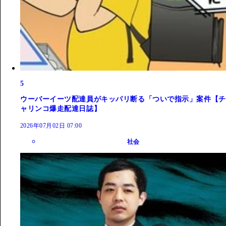
5
ウーバーイーツ配達員がキッパリ断る「ついで指示」案件【チ
ャリンコ爆走配達日誌】
2026年07月02日 07:00
社会