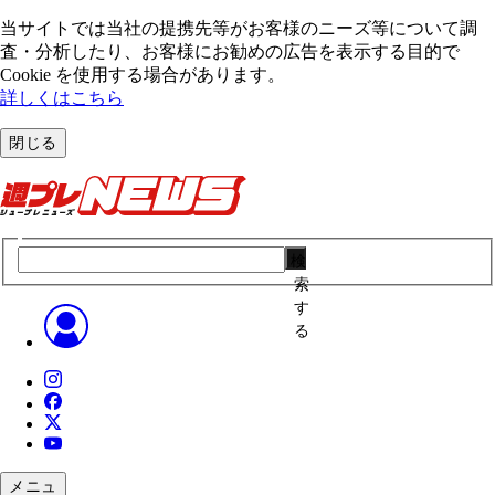
当サイトでは当社の提携先等がお客様のニーズ等について調
査・分析したり、お客様にお勧めの広告を表⽰する⽬的で
Cookie を使⽤する場合があります。
詳しくはこちら
閉じる
検
索
す
る
メニュ