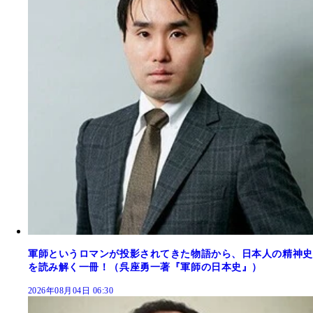
軍師というロマンが投影されてきた物語から、日本人の精神史
を読み解く一冊！（呉座勇一著『軍師の日本史』）
2026年08月04日 06:30