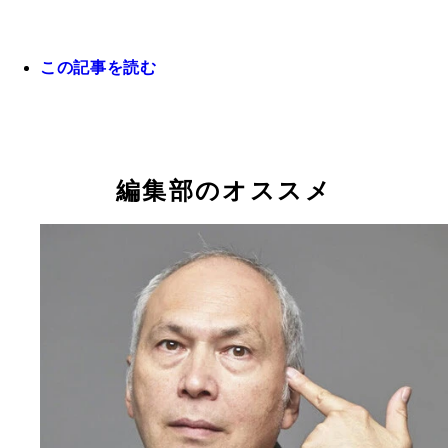
この記事を読む
編集部のオススメ
仕事の強制・強要はパワハラになる？
部下からの逆パワハラも増えている！
ＩＴにうとい上司に言ってはいけない言葉
リモート会議で起こるパワハラとは？
女性に「土日ひま？」と聞いていいのか？