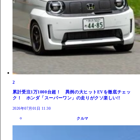
2
累計受注1万1000台超！ 異例の大ヒットEVを徹底チェッ
ク！ ホンダ「スーパーワン」の走りがクソ楽しい!!
2026年07月01日 11:30
クルマ