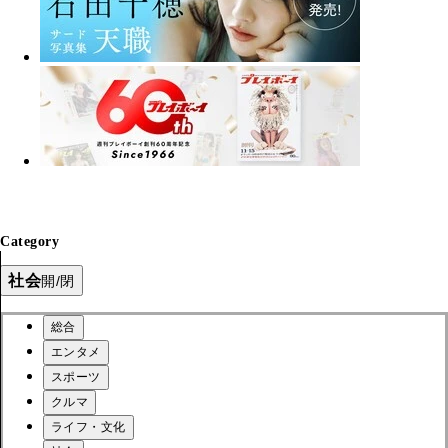
Category
社会
開/閉
総合
エンタメ
スポーツ
クルマ
ライフ・文化