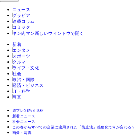
ニュース
グラビア
連載コラム
コミック
キン肉マン
新しいウィンドウで開く
新着
エンタメ
スポーツ
クルマ
ライフ・文化
社会
政治・国際
経済・ビジネス
IT・科学
写真
週プレNEWS TOP
新着ニュース
社会ニュース
この春からすべての企業に適用された「防止法」義務化で何が変わる？
画像・写真