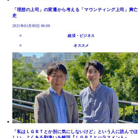
「理想の上司」の変遷から考える「マウンティング上司」興亡
史
2021年01月09日 06:00
経済・ビジネス
オススメ
「私はＬＧＢＴとか別に気にしないけど」という人に読んでほ
しい。よくある勘違いを解説『ＬＧＢＴとハラスメント』