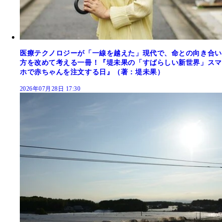
医療テクノロジーが「一線を越えた」現代で、命との向き合い
方を改めて考える一冊！『堤未果の「すばらしい新世界」スマ
ホで赤ちゃんを注文する日』（著：堤未果）
2026年07月28日 17:30