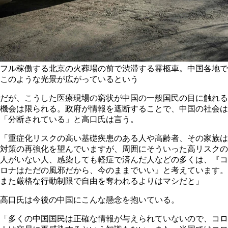
フル稼働する北京の火葬場の前で渋滞する霊柩車。中国各地で
このような光景が広がっているという
だが、こうした医療現場の窮状が中国の一般国民の目に触れる
機会は限られる。政府が情報を遮断することで、中国の社会は
「分断されている」と高口氏は言う。
「重症化リスクの高い基礎疾患のある人や高齢者、その家族は
対策の再強化を望んでいますが、周囲にそういった高リスクの
人がいない人、感染しても軽症で済んだ人などの多くは、『コ
ロナはただの風邪だから、今のままでいい』と考えています。
また厳格な行動制限で自由を奪われるよりはマシだと」
高口氏は今後の中国にこんな懸念を抱いている。
「多くの中国国民は正確な情報が与えられていないので、コロ