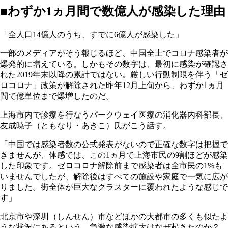
■わずか1ヵ月間で数億人が感染した理由
「全人口14億人のうち、すでに6億人が感染した」
一部のメディアがそう報じるほど、中国全土でコロナ感染者が
爆発的に増えている。しかもその数字は、最初に感染が確認さ
れた2019年末以降の累計ではない。厳しい行動制限を伴う「ゼ
ロコロナ」政策が解除された昨年12月上旬から、わずか1ヵ月
間で億単位まで爆増したのだ。
上海市内で診療を行なうパークウェイ医療の消化器内科部長、
友成暁子（ともなり・あきこ）氏がこう話す。
「中国では感染者数の公式発表がないので正確な数字は把握で
きませんが、体感では、この1ヵ月で上海市民の9割ほどが感染
した印象です。ゼロコロナ解除前まで感染者は全市民の1%も
いませんでしたが、解除後はすべての施設や家庭で一気に広が
りました。街全体が巨大なクラスターに覆われたような感じで
す」
北京市や深圳（しんせん）市などほかの大都市の多くも似たよ
うな状況にあるという。急激な感染拡大はなぜ起きたのか？