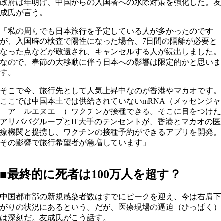
政府は年明け、中国からの入国者への水際対策を強化した。友
成氏が言う。
「私の周りでも日本旅行を予定している人が多かったのです
が、入国時の検査で陽性になった場合、7日間の隔離が必要と
なった点などが敬遠され、キャンセルする人が続出しました。
なので、春節の大移動に伴う日本への影響は限定的かと思いま
す。
そこで今、旅行先として人気上昇中なのが香港やマカオです。
ここでは中国本土では供給されていないmRNA（メッセンジャ
ーアールエヌエー）ワクチンが接種できる。そこに目をつけた
アリババグループとIT大手のテンセントが、香港とマカオの医
療機関と提携し、ワクチンの接種予約ができるアプリを開発。
その影響で旅行希望者が急増しています」
■最終的に死者は100万人を超す？
中国都市部の新規感染者数はすでにピークを迎え、今は右肩下
がりの状況にあるという。だが、医療現場の逼迫（ひっぱく）
は深刻だ。友成氏がこう話す。