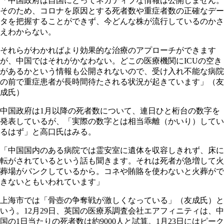
「中国政府は自国にとってネガティブな情報は公開しません。
そのため、コロナを原因とする死者数や重症者数の正確なデー
タを把握することができず、今どんな株が流行しているのかさ
えわからない。
それらがわかればより効果的な治療のアプローチができます
が、中国ではそれがかなわない。どこの医療機関にICUの空き
があるかという情報も公開されないので、受け入れ不能な病院
の前で重症患者が長時間待たされる状況が起きています」（友
成氏）
中国政府は1月以降の死者数について、連日ひと桁台の数字を
発表しているが、「実際の数字とは相当乖離（かいり）してい
るはず」と高口氏はみる。
「中国国内のある病院では霊安室に遺体を収容しきれず、床に
転がされているという話も聞きます。それは死者が急増して火
葬場がパンクしているから。コネや賄賂を使わないと火葬がで
きないともいわれています」
上海市では「骨壺の争奪戦が激しくなっている」（友成氏）と
いう。12月29日、英国の医療系調査会社エアフィニティは、中
国の1日当たりの死者数は約9000人と試算。1月23日にはピーク