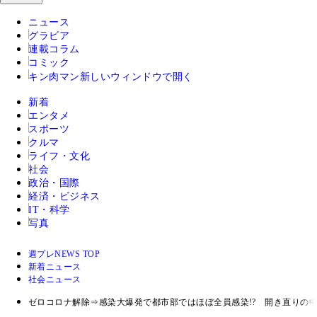
ニュース
グラビア
連載コラム
コミック
キン肉マン
新しいウィンドウで開く
新着
エンタメ
スポーツ
クルマ
ライフ・文化
社会
政治・国際
経済・ビジネス
IT・科学
写真
週プレNEWS TOP
新着ニュース
社会ニュース
ゼロコロナ解除⇒感染大爆発で都市部ではほぼ全員感染!? 開き直りの