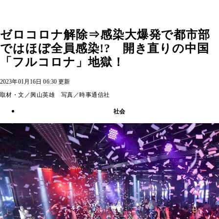
ゼロコロナ解除⇒感染大爆発で都市部
ではほぼ全員感染!? 開き直りの中国
「フルコロナ」地獄！
2023年01月16日 06:30 更新
取材・文／興山英雄 写真／時事通信社
社会