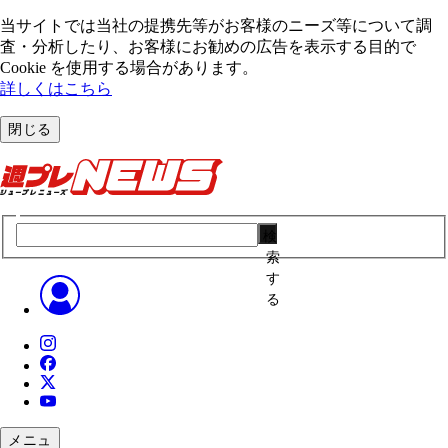
当サイトでは当社の提携先等がお客様のニーズ等について調
査・分析したり、お客様にお勧めの広告を表⽰する⽬的で
Cookie を使⽤する場合があります。
詳しくはこちら
閉じる
検
索
す
る
メニュ