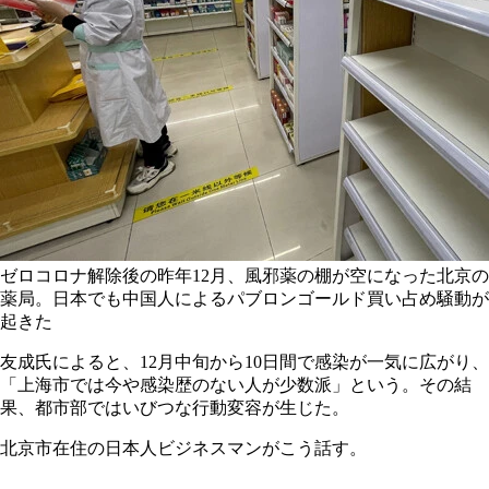
ゼロコロナ解除後の昨年12月、風邪薬の棚が空になった北京の
薬局。日本でも中国人によるパブロンゴールド買い占め騒動が
起きた
友成氏によると、12月中旬から10日間で感染が一気に広がり、
「上海市では今や感染歴のない人が少数派」という。その結
果、都市部ではいびつな行動変容が生じた。
北京市在住の日本人ビジネスマンがこう話す。