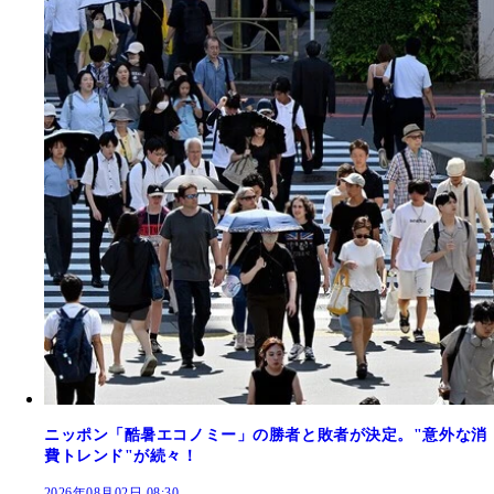
ニッポン「酷暑エコノミー」の勝者と敗者が決定。"意外な消
費トレンド"が続々！
2026年08月02日 08:30