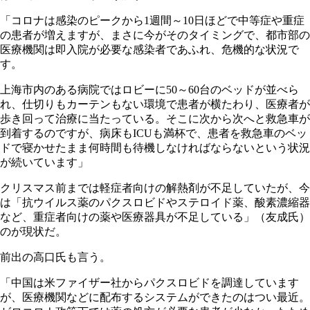
「コロナは感染のピークから1週間～10日ほどで中等症や重症
の患者が増えますが、まさに今がそのタイミングで、都市部の
医療機関は即入院が必要な感染者であふれ、危機的な状況で
す。
上海市内のある病院ではロビーに50～60台のベッドが並べら
れ、仕切りもカーテンもない環境で患者が横たわり、医療者が
歩き回って治療に当たっている。そこに次から次へと救急車が
到着するのですが、病床もICUも満杯で、患者を救急車のベッ
ドで寝かせたまま何時間も待機しなければならないという状況
が続いています」
クリスマス前までは軽症者向けの解熱剤が不足していたが、今
は「抗ウイルス薬のパクスロビドやステロイド薬、酸素濃縮器
など、重症者向けの薬や医療器具が不足している」（友成氏）
のが現状だ。
前出の高口氏も言う。
「中国は米ファイザー社からパクスロビドを調達しています
が、医療機関などに配布するシステムができたのはつい最近。