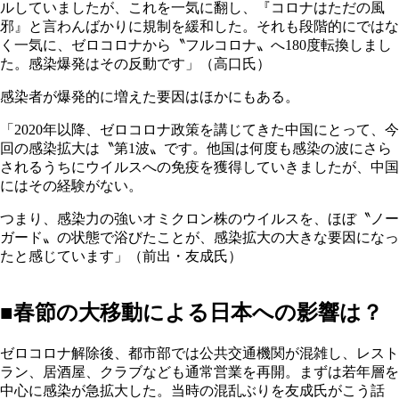
ルしていましたが、これを一気に翻し、『コロナはただの風
邪』と言わんばかりに規制を緩和した。それも段階的にではな
く一気に、ゼロコロナから〝フルコロナ〟へ180度転換しまし
た。感染爆発はその反動です」（高口氏）
感染者が爆発的に増えた要因はほかにもある。
「2020年以降、ゼロコロナ政策を講じてきた中国にとって、今
回の感染拡大は〝第1波〟です。他国は何度も感染の波にさら
されるうちにウイルスへの免疫を獲得していきましたが、中国
にはその経験がない。
つまり、感染力の強いオミクロン株のウイルスを、ほぼ〝ノー
ガード〟の状態で浴びたことが、感染拡大の大きな要因になっ
たと感じています」（前出・友成氏）
■春節の大移動による日本への影響は？
ゼロコロナ解除後、都市部では公共交通機関が混雑し、レスト
ラン、居酒屋、クラブなども通常営業を再開。まずは若年層を
中心に感染が急拡大した。当時の混乱ぶりを友成氏がこう話