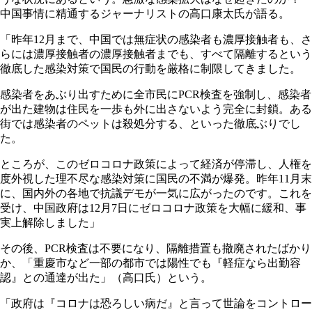
中国事情に精通するジャーナリストの高口康太氏が語る。
「昨年12月まで、中国では無症状の感染者も濃厚接触者も、さ
らには濃厚接触者の濃厚接触者までも、すべて隔離するという
徹底した感染対策で国民の行動を厳格に制限してきました。
感染者をあぶり出すために全市民にPCR検査を強制し、感染者
が出た建物は住民を一歩も外に出さないよう完全に封鎖。ある
街では感染者のペットは殺処分する、といった徹底ぶりでし
た。
ところが、このゼロコロナ政策によって経済が停滞し、人権を
度外視した理不尽な感染対策に国民の不満が爆発。昨年11月末
に、国内外の各地で抗議デモが一気に広がったのです。これを
受け、中国政府は12月7日にゼロコロナ政策を大幅に緩和、事
実上解除しました」
その後、PCR検査は不要になり、隔離措置も撤廃されたばかり
か、「重慶市など一部の都市では陽性でも『軽症なら出勤容
認』との通達が出た」（高口氏）という。
「政府は『コロナは恐ろしい病だ』と言って世論をコントロー