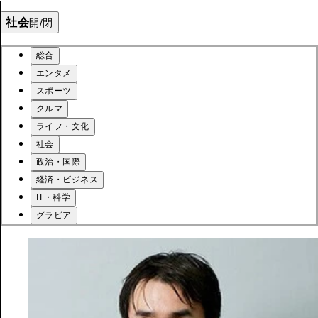
社会
開/閉
総合
エンタメ
スポーツ
クルマ
ライフ・文化
社会
政治・国際
経済・ビジネス
IT・科学
グラビア