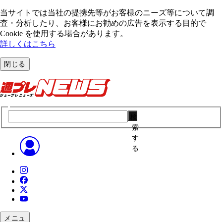
当サイトでは当社の提携先等がお客様のニーズ等について調
査・分析したり、お客様にお勧めの広告を表⽰する⽬的で
Cookie を使⽤する場合があります。
詳しくはこちら
閉じる
検
索
す
る
メニュ