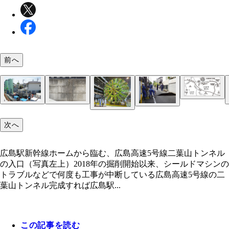
前へ
2018年の掘削開始以来、シールドマシンのトラブ
で何度も工事が中断している広島高速5号線の二葉
ネル
二葉山トンネルの直上の風景。ここには住めないと
二葉山トンネルの掘削現場の直上では、路面や擁壁
調布では地盤改修工事のため、住宅地にコンクリー
陥没から2年以上がたっても壁面などの亀裂は収ま
広島駅新幹線ホームから臨む、広島高速5号線二葉
次へ
た住民が、広島高速道路公社から補償金を受け取っ
数の亀裂が走り、障子が閉まらなくなるなど、多く
送り込む設備が置かれ、8月から着工された
ネルの入口（写真左上）
2020年10月18日、東京都調布市の地下で行なって
ち退き、更地が広がっている
害が報告されている
京外かく環状道路のトンネル工事現場の直上の道路
東京外かく環状道路のトンネル掘削工事で使われた
如発生した陥没事故
広島駅新幹線ホームから臨む、広島高速5号線二葉山トンネル
径16mのシールドマシン（画像は東京都ホームペー
の入口（写真左上）2018年の掘削開始以来、シールドマシンの
り）
トラブルなどで何度も工事が中断している広島高速5号線の二
葉山トンネル完成すれば広島駅...
この記事を読む