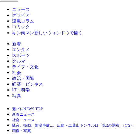
ニュース
グラビア
連載コラム
コミック
キン肉マン
新しいウィンドウで開く
新着
エンタメ
スポーツ
クルマ
ライフ・文化
社会
政治・国際
経済・ビジネス
IT・科学
写真
週プレNEWS TOP
新着ニュース
社会ニュース
騒音、振動、陥没事故...。広島・二葉山トンネルは「第2の調布」にな
画像・写真