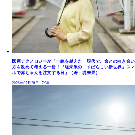
医療テクノロジーが「一線を越えた」現代で、命との向き合い
方を改めて考える一冊！『堤未果の「すばらしい新世界」スマ
ホで赤ちゃんを注文する日』（著：堤未果）
2026年07月28日 17:30