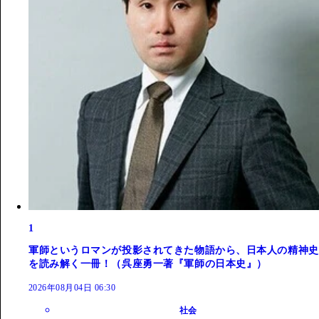
1
軍師というロマンが投影されてきた物語から、日本人の精神史
を読み解く一冊！（呉座勇一著『軍師の日本史』）
2026年08月04日 06:30
社会