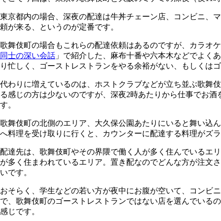
東京都内の場合、深夜の配達は牛丼チェーン店、コンビニ、マ
頼が来る、というのが定番です。
歌舞伎町の場合もこれらの配達依頼はあるのですが、カラオケ
同士の深い会話
」で紹介した、麻布十番や六本木などでよくあ
り忙しく、ゴーストレストランをやる余裕がない、もしくはゴ
代わりに増えているのは、ホストクラブなどが立ち並ぶ歌舞伎
る感じの方は少ないのですが、深夜2時あたりから仕事でお酒
す。
歌舞伎町の北側のエリア、大久保公園あたりにいると舞い込ん
へ料理を受け取りに行くと、カウンターに配達する料理がズラ
配達先は、歌舞伎町やその界隈で働く人が多く住んでいるエリ
が多く住まわれているエリア。置き配なのでどんな方が注文さ
いです。
おそらく、学生などの若い方が夜中にお腹が空いて、コンビ
で、歌舞伎町のゴーストレストランではない店を選んでいるの
感じです。