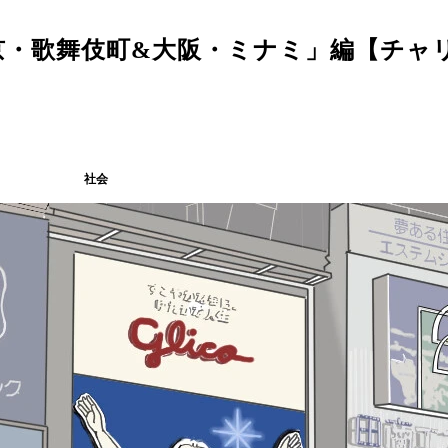
京・歌舞伎町&大阪・ミナミ」編【チャ
社会