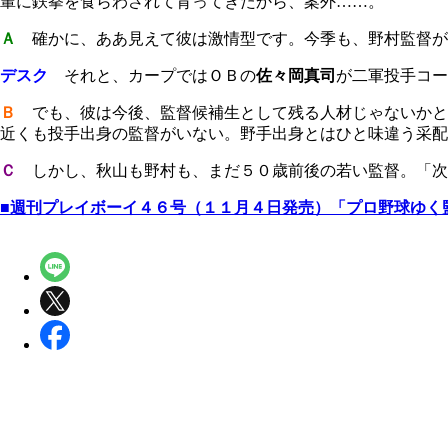
輩に鉄拳を食らわされて育ってきたから、案外……。
Ａ
確かに、ああ見えて彼は激情型です。今季も、野村監督が
デスク
それと、カープではＯＢの
佐々岡真司
が二軍投手コー
Ｂ
でも、彼は今後、監督候補生として残る人材じゃないかと
近くも投手出身の監督がいない。野手出身とはひと味違う采配
Ｃ
しかし、秋山も野村も、まだ５０歳前後の若い監督。「次
■週刊プレイボーイ４６号（１１月４日発売）「プロ野球ゆく