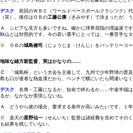
デスク
前回のＷＢＣ（ワールドベースボールクラシツク）代
（笑）。後任はＯＢの
工藤公康
（きみやす）で決まったが、う
Ａ
シビアな見方も多いですね。確かに球界屈指の理論派です
秋山とは対照的です。今の若い選手にとっては、一番苦手なタ
Ｂ
ＯＢの
城島健司
（じょうじま・けんじ）をバッテリーコー
地味な緒方新監督、実はかなりの……
Ｃ
「城島杯」という大会を主催して、九州で少年野球の普及に
島も口が達者な熱血漢だから、ベンチで横にいたら間違いなく
デスク
名将・工藤になるか、短命で終わるか……中途半端は
るが、なかなか実現しないね。
Ａ
どうやら彼の場合、要求する条件が高いみたいです。１年
Ｂ
楽天の
星野仙一
（せんいち）監督は諸経費を含めてそのく
も結果を残していない。