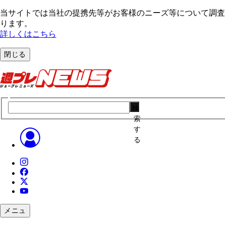
当サイトでは当社の提携先等がお客様のニーズ等について調査・
ります。
詳しくはこちら
閉じる
検
索
す
る
メニュ