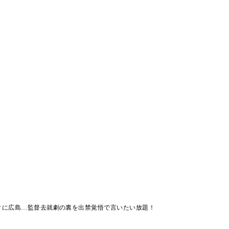
クに広島…監督去就劇の裏を出禁覚悟で言いたい放題！