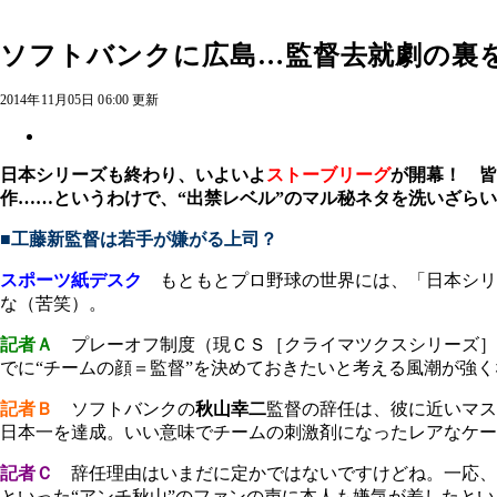
ソフトバンクに広島…監督去就劇の裏
2014年11月05日 06:00 更新
日本シリーズも終わり、いよいよ
ストーブリーグ
が開幕！ 皆
作……というわけで、“出禁レベル”のマル秘ネタを洗いざら
■工藤新監督は若手が嫌がる上司？
スポーツ紙デスク
もともとプロ野球の世界には、「日本シリ
な（苦笑）。
記者Ａ
プレーオフ制度（現ＣＳ［クライマツクスシリーズ］
でに“チームの顔＝監督”を決めておきたいと考える風潮が強
記者Ｂ
ソフトバンクの
秋山幸二
監督の辞任は、彼に近いマス
日本一を達成。いい意味でチームの刺激剤になったレアなケー
記者Ｃ
辞任理由はいまだに定かではないですけどね。一応、
といった“アンチ秋山”のファンの声に本人も嫌気が差したと