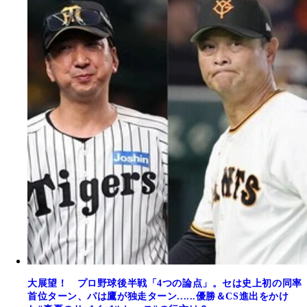
大展望！ プロ野球後半戦「4つの論点」。セは史上初の同率
首位ターン、パは鷹が独走ターン......優勝＆CS進出をかけ