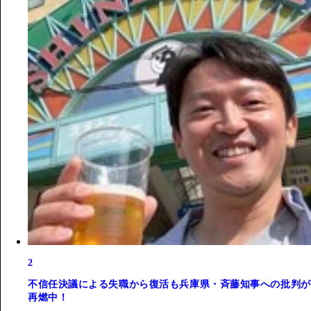
2
不信任決議による失職から復活も兵庫県・斉藤知事への批判が
再燃中！