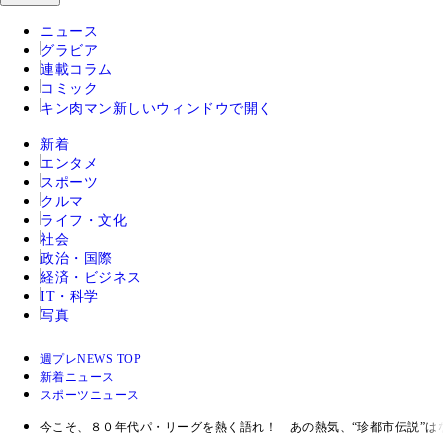
ニュース
グラビア
連載コラム
コミック
キン肉マン
新しいウィンドウで開く
新着
エンタメ
スポーツ
クルマ
ライフ・文化
社会
政治・国際
経済・ビジネス
IT・科学
写真
週プレNEWS TOP
新着ニュース
スポーツニュース
今こそ、８０年代パ・リーグを熱く語れ！ あの熱気、“珍都市伝説”は