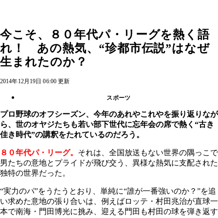
今こそ、８０年代パ・リーグを熱く語
れ！ あの熱気、“珍都市伝説”はなぜ
生まれたのか？
2014年12月19日 06:00 更新
スポーツ
プロ野球のオフシーズン、今年のあれやこれやを振り返りなが
ら、世のオヤジたちも若い部下世代に忘年会の席で熱く“古き
佳き時代”の講釈をたれているのだろう。
８０年代パ・リーグ。
それは、全国放送もない世界の隅っこで
男たちの意地とプライドが飛び交う、異様な熱気に支配された
独特の世界だった。
“実力のパ”をうたうとおり、単純に“誰が一番強いのか？”を追
い求めた意地の張り合いは、例えばロッテ・村田兆治が直球一
本で南海・門田博光に挑み、迎える門田も村田の球を弾き返す