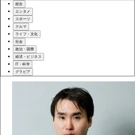
総合
エンタメ
スポーツ
クルマ
ライフ・文化
社会
政治・国際
経済・ビジネス
IT・科学
グラビア