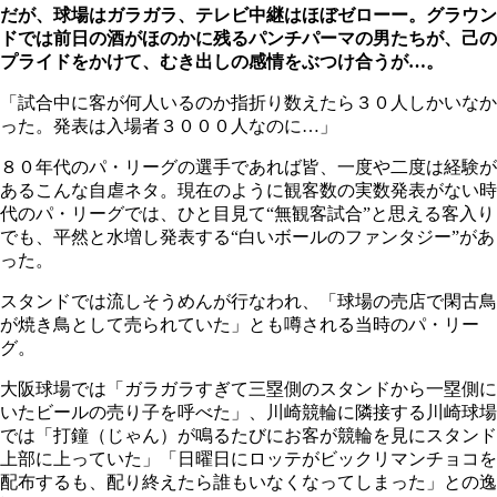
だが、球場はガラガラ、テレビ中継はほぼゼローー。グラウン
ドでは前日の酒がほのかに残るパンチパーマの男たちが、己の
プライドをかけて、むき出しの感情をぶつけ合うが…。
「試合中に客が何人いるのか指折り数えたら３０人しかいなか
った。発表は入場者３０００人なのに…」
８０年代のパ・リーグの選手であれば皆、一度や二度は経験が
あるこんな自虐ネタ。現在のように観客数の実数発表がない時
代のパ・リーグでは、ひと目見て“無観客試合”と思える客入り
でも、平然と水増し発表する“白いボールのファンタジー”があ
った。
スタンドでは流しそうめんが行なわれ、「球場の売店で閑古鳥
が焼き鳥として売られていた」とも噂される当時のパ・リー
グ。
大阪球場では「ガラガラすぎて三塁側のスタンドから一塁側に
いたビールの売り子を呼べた」、川崎競輪に隣接する川崎球場
では「打鐘（じゃん）が鳴るたびにお客が競輪を見にスタンド
上部に上っていた」「日曜日にロッテがビックリマンチョコを
配布するも、配り終えたら誰もいなくなってしまった」との逸