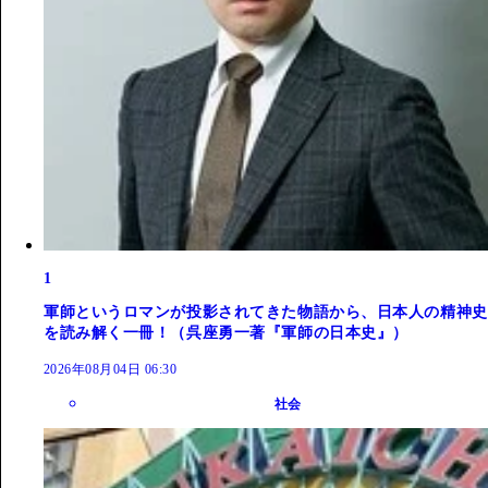
1
軍師というロマンが投影されてきた物語から、日本人の精神史
を読み解く一冊！（呉座勇一著『軍師の日本史』）
2026年08月04日 06:30
社会