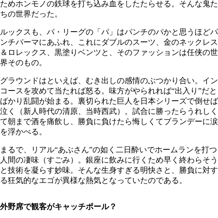
ためホンモノの鉄球を打ち込み血をしたたらせる。そんな鬼た
ちの世界だった。
ルックスも、パ・リーグの「パ」はパンチのパかと思うほどパ
ンチパーマにあふれ、これにダブルのスーツ、金のネックレス
＆ロレックス、黒塗りベンツと、そのファッションは任侠の世
界そのもの。
グラウンドはといえば、むき出しの感情のぶつかり合い。イン
コースを攻めて当たれば怒る。味方がやられれば“出入り”だと
ばかり乱闘が始まる。裏切られた巨人を日本シリーズで倒せば
泣く（新人時代の清原、当時西武）。試合に勝ったらうれしく
て朝まで酒を痛飲し、勝負に負けたら悔しくてブランデーに涙
を浮かべる。
まるで、リアル“あぶさん”の如く二日酔いでホームランを打つ
人間の凄味（すごみ）。銀座に飲みに行くため早く終わらそう
と技術を凝らす妙味。そんな生身すぎる明快さと、勝負に対す
る狂気的なエゴが異様な熱気となっていたのである。
外野席で観客がキャッチポール？