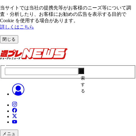
当サイトでは当社の提携先等がお客様のニーズ等について調
査・分析したり、お客様にお勧めの広告を表⽰する⽬的で
Cookie を使⽤する場合があります。
詳しくはこちら
閉じる
検
索
す
る
メニュ