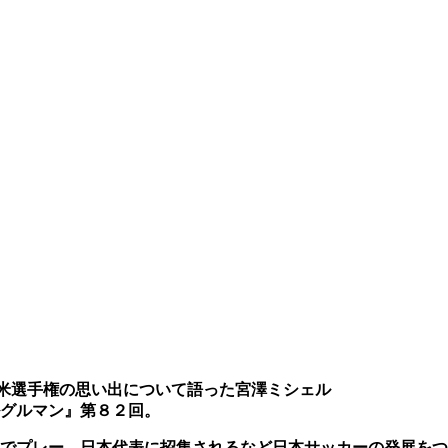
米選手権の思い出について語った宮澤ミシェル
グルマン』第８２回。
でプレー、日本代表に招集されるなど日本サッカーの発展をつ