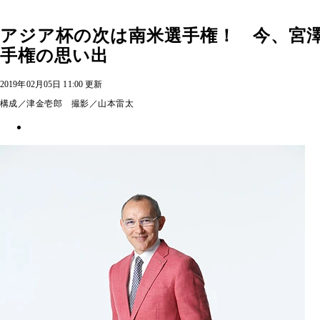
アジア杯の次は南米選手権！ 今、宮
手権の思い出
2019年02月05日 11:00 更新
構成／津金壱郎 撮影／山本雷太