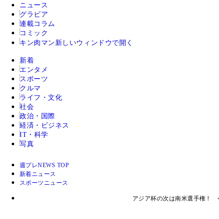
ニュース
グラビア
連載コラム
コミック
キン肉マン
新しいウィンドウで開く
新着
エンタメ
スポーツ
クルマ
ライフ・文化
社会
政治・国際
経済・ビジネス
IT・科学
写真
週プレNEWS TOP
新着ニュース
スポーツニュース
アジア杯の次は南米選手権！ 