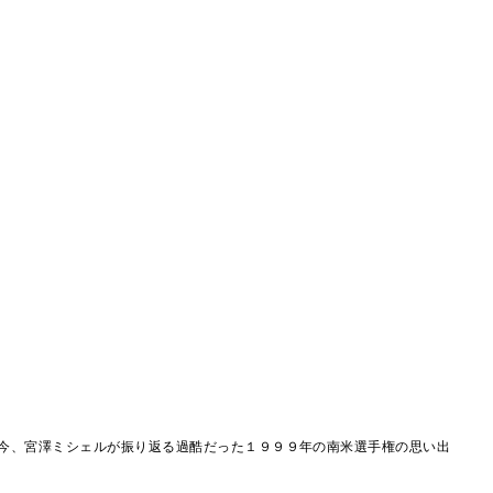
今、宮澤ミシェルが振り返る過酷だった１９９９年の南米選手権の思い出