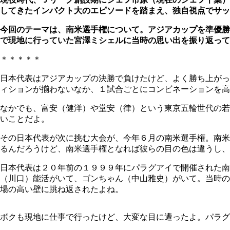
してきたインパクト大のエピソードを踏まえ、独自視点でサッ
今回のテーマは、南米選手権について。アジアカップを準優勝
で現地に行っていた宮澤ミシェルに
当時
の思い出を振り返って
＊＊＊＊＊
日本代表はアジアカップの決勝で負けたけど、よく勝ち上がっ
ィションが揃わないなか、１試合ごとにコンビネーションを高
なかでも、富安（健洋）や堂安（律）という東京五輪世代の若
いことだよ。
その日本代表が次に挑む大会が、今年６月の南米選手権。南米
るんだろうけど、南米選手権となれば彼らの目の色は違うし、
日本代表は２０年前の１９９９年にパラグアイで開催された
（川口）能活がいて、ゴンちゃん（中山雅史）がいて。当時の
場の高い壁に跳ね返されたよね。
ボクも現地に仕事で行ったけど、大変な目に遭ったよ。パラグ