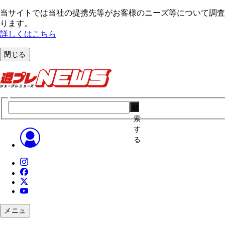
当サイトでは当社の提携先等がお客様のニーズ等について調査・
ります。
詳しくはこちら
閉じる
検
索
す
る
メニュ