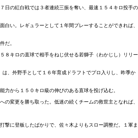
７日の紅白戦では３者連続三振を奪い、最速１５４キロ投手の
面白い。レギュラーとして１年間プレーすることができれば、
件だ。
５８キロの直球で相手をねじ伏せる若獅子（わかじし）リリー
）は、外野手として１６年育成ドラフトでプロ入りし、昨季か
能力から１５０キロ級の伸びのある直球を投げ込む。
への変更を勝ち取った。低迷の続くチームの救世主となれば、
打撃に登板したばかりで、佐々木よりもスロー調整だ。１軍ま