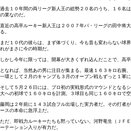
過去１０年間の両リーグ新人王の総勢２０名のうち、１６名は
の業なのだ。
直近の高卒ルーキー新人王は２００７年パ・リーグの田中将大
る。
まだ１０代の彼らは、まず体づくり。今も昔も変わらない球界
れがまさに今の時期だ。
しかし今年に限っては、開幕が大きくずれ込んだことで、高卒
となれば、当然あの男に注目が集まる。最速１６３キロ右腕、
一環として２月のキャンプも３月のオープン戦もずっと１軍に
そして５月２６日には、プロ初の実戦形式のマウンドとなるシ
大への初球で１６０キロを計測。３球目も同じ１６０キロで空
藤岡は２年前に１４３試合フル出場した実力者だ。その打者が
ースの本命に急浮上だ。
ただ、即戦力ルーキーたちも黙っていない。河野竜生（ＪＦＥ
ーテーション入りが有力だ。