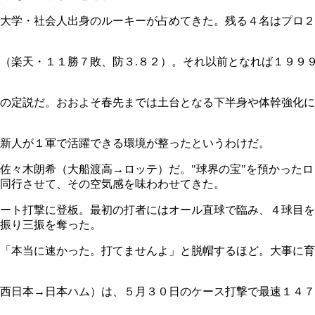
大学・社会人出身のルーキーが占めてきた。残る４名はプロ２
（楽天・１１勝７敗、防３.８２）。それ以前となれば１９９９
の定説だ。おおよそ春先までは土台となる下半身や体幹強化に
新人が１軍で活躍できる環境が整ったというわけだ。
佐々木朗希（大船渡高→ロッテ）だ。"球界の宝"を預かった
同行させて、その空気感を味わわせてきた。
ート打撃に登板。最初の打者にはオール直球で臨み、４球目を
振り三振を奪った。
「本当に速かった。打てませんよ」と脱帽するほど。大事に育
西日本→日本ハム）は、５月３０日のケース打撃で最速１４７