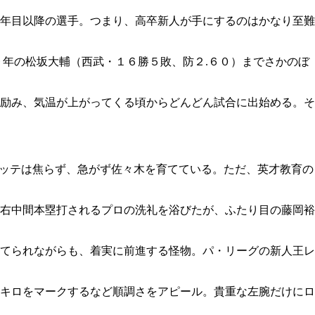
年目以降の選手。つまり、高卒新人が手にするのはかなり至難
年の松坂大輔（西武・１６勝５敗、防２.６０）までさかのぼ
励み、気温が上がってくる頃からどんどん試合に出始める。そ
ロッテは焦らず、急がず佐々木を育てている。ただ、英才教育の
右中間本塁打されるプロの洗礼を浴びたが、ふたり目の藤岡裕
てられながらも、着実に前進する怪物。パ・リーグの新人王レ
キロをマークするなど順調さをアピール。貴重な左腕だけにロ