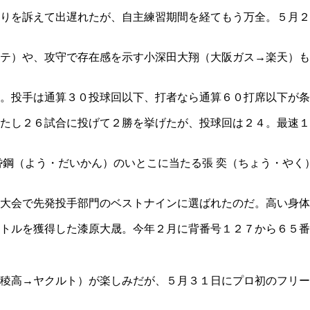
りを訴えて出遅れたが、自主練習期間を経てもう万全。５月２
テ）や、攻守で存在感を示す小深田大翔（大阪ガス→楽天）も
。投手は通算３０投球回以下、打者なら通算６０打席以下が条
たし２６試合に投げて２勝を挙げたが、投球回は２４。最速１
岱鋼（よう・だいかん）のいとこに当たる張 奕（ちょう・やく
大会で先発投手部門のベストナインに選ばれたのだ。高い身体
トルを獲得した漆原大晟。今年２月に背番号１２７から６５番
稜高→ヤクルト）が楽しみだが、５月３１日にプロ初のフリー