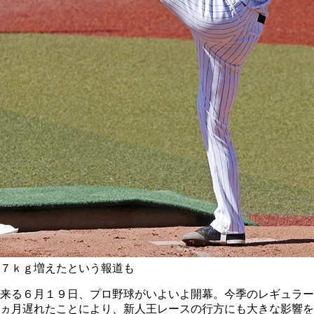
７ｋｇ増えたという報道も
来る６月１９日、プロ野球がいよいよ開幕。今季のレギュラー
ヵ月遅れたことにより、新人王レースの行方にも大きな影響を