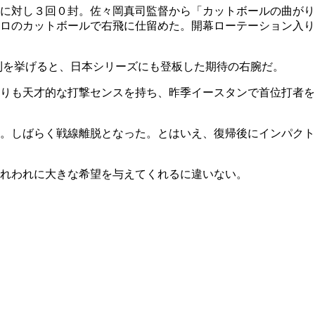
に対し３回０封。佐々岡真司監督から「カットボールの曲がり
ロのカットボールで右飛に仕留めた。開幕ローテーション入り
利を挙げると、日本シリーズにも登板した期待の右腕だ。
りも天才的な打撃センスを持ち、昨季イースタンで首位打者を
。しばらく戦線離脱となった。とはいえ、復帰後にインパクト
れわれに大きな希望を与えてくれるに違いない。