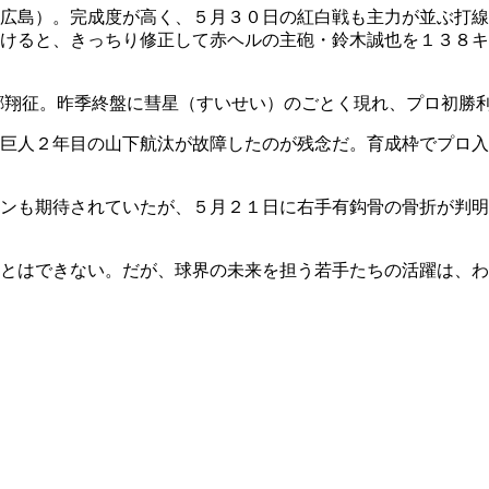
広島）。完成度が高く、５月３０日の紅白戦も主力が並ぶ打線
けると、きっちり修正して赤ヘルの主砲・鈴木誠也を１３８キ
郷翔征。昨季終盤に彗星（すいせい）のごとく現れ、プロ初勝
巨人２年目の山下航汰が故障したのが残念だ。育成枠でプロ入
ンも期待されていたが、５月２１日に右手有鈎骨の骨折が判明
とはできない。だが、球界の未来を担う若手たちの活躍は、わ