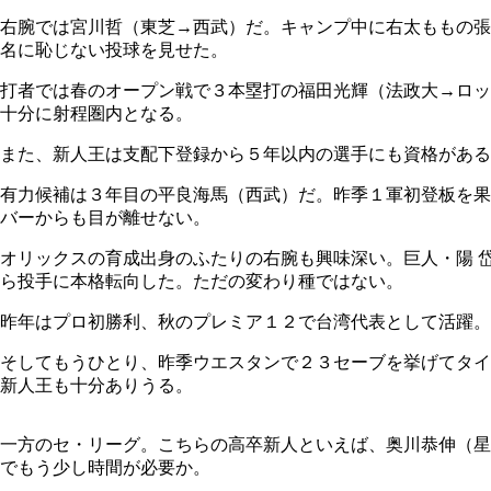
右腕では宮川哲（東芝→西武）だ。キャンプ中に右太ももの張
名に恥じない投球を見せた。
打者では春のオープン戦で３本塁打の福田光輝（法政大→ロッ
十分に射程圏内となる。
また、新人王は支配下登録から５年以内の選手にも資格がある
有力候補は３年目の平良海馬（西武）だ。昨季１軍初登板を果
バーからも目が離せない。
オリックスの育成出身のふたりの右腕も興味深い。巨人・陽 
ら投手に本格転向した。ただの変わり種ではない。
昨年はプロ初勝利、秋のプレミア１２で台湾代表として活躍。
そしてもうひとり、昨季ウエスタンで２３セーブを挙げてタイ
新人王も十分ありうる。
一方のセ・リーグ。こちらの高卒新人といえば、奥川恭伸（星
でもう少し時間が必要か。