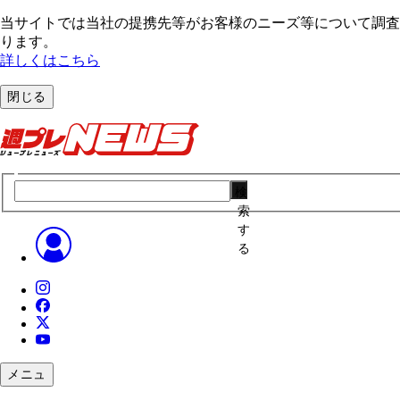
当サイトでは当社の提携先等がお客様のニーズ等について調査・
ります。
詳しくはこちら
閉じる
検
索
す
る
メニュ