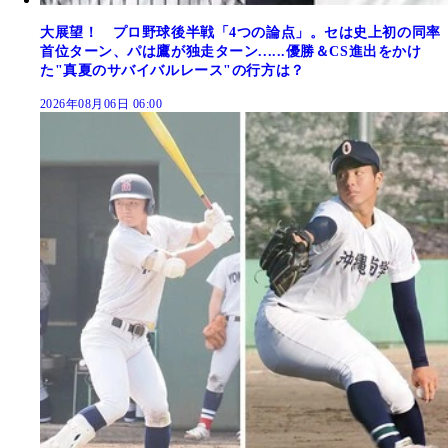
大展望！ プロ野球後半戦「4つの論点」。セは史上初の同率
首位ターン、パは鷹が独走ターン......優勝＆CS進出をかけ
た"真夏のサバイバルレース"の行方は？
2026年08月06日 06:00