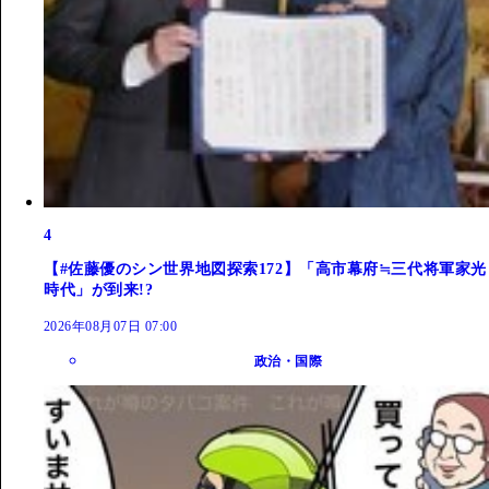
4
【#佐藤優のシン世界地図探索172】「高市幕府≒三代将軍家光
時代」が到来!?
2026年08月07日 07:00
政治・国際