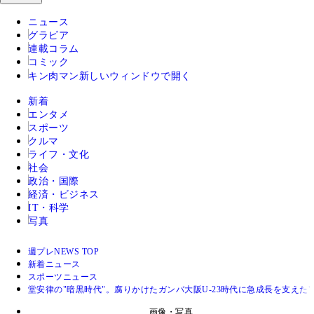
ニュース
グラビア
連載コラム
コミック
キン肉マン
新しいウィンドウで開く
新着
エンタメ
スポーツ
クルマ
ライフ・文化
社会
政治・国際
経済・ビジネス
IT・科学
写真
週プレNEWS TOP
新着ニュース
スポーツニュース
堂安律の"暗黒時代"。腐りかけたガンバ大阪U-23時代に急成長を支え
画像・写真