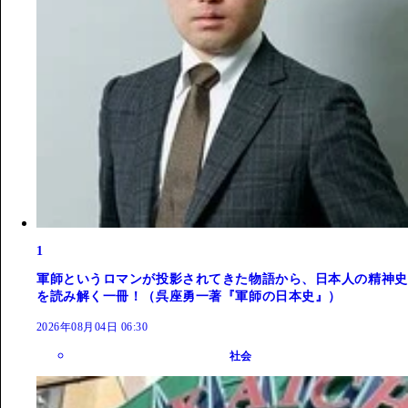
1
軍師というロマンが投影されてきた物語から、日本人の精神史
を読み解く一冊！（呉座勇一著『軍師の日本史』）
2026年08月04日 06:30
社会