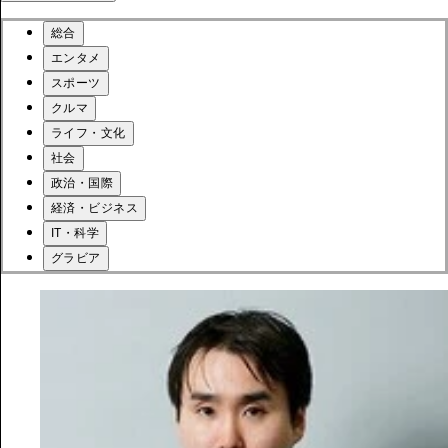
総合
エンタメ
スポーツ
クルマ
ライフ・文化
社会
政治・国際
経済・ビジネス
IT・科学
グラビア