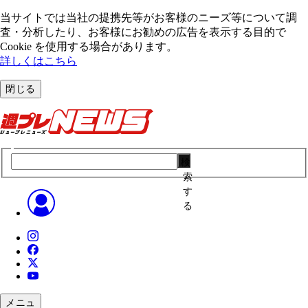
当サイトでは当社の提携先等がお客様のニーズ等について調
査・分析したり、お客様にお勧めの広告を表⽰する⽬的で
Cookie を使⽤する場合があります。
詳しくはこちら
閉じる
検
索
す
る
メニュ