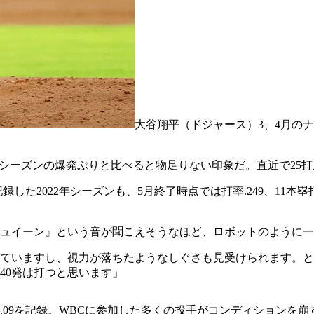
大谷翔平（ドジャース）3、4月の
と、ここ数シーズンの爆発ぶりと比べると物足りない印象だ。直近で
を記録した2022年シーズンも、5月終了時点では打率.249、1
キュイーン』という音が聞こえそうなほど、ロボットのように
ていますし、視力が落ちたようなしぐさも見受けられます。と
40発は打つと思います」
3.09を記録。WBCに参加した多くの投手がコンディションを