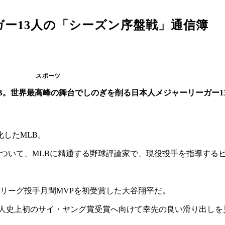
ー13人の「シーズン序盤戦」通信簿
スポーツ
LB。世界最高峰の舞台でしのぎを削る日本人メジャーリーガー1
化したMLB。
について、MLBに精通する野球評論家で、現役投手を指導する
リーグ投手月間MVPを初受賞した大谷翔平だ。
。日本人史上初のサイ・ヤング賞受賞へ向けて幸先の良い滑り出