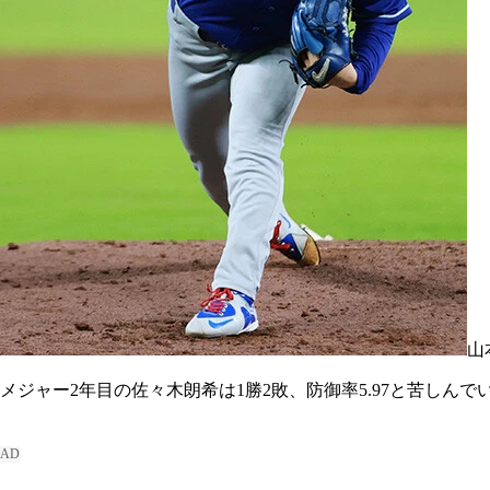
山
メジャー2年目の佐々木朗希は1勝2敗、防御率5.97と苦しんで