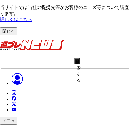
当サイトでは当社の提携先等がお客様のニーズ等について調査・
ります。
詳しくはこちら
閉じる
検
索
す
る
メニュ