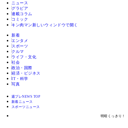
ニュース
グラビア
連載コラム
コミック
キン肉マン
新しいウィンドウで開く
新着
エンタメ
スポーツ
クルマ
ライフ・文化
社会
政治・国際
経済・ビジネス
IT・科学
写真
週プレNEWS TOP
新着ニュース
スポーツニュース
明暗くっきり！