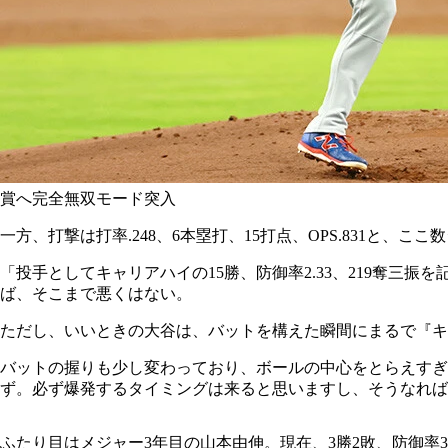
賞へ完全無双モード突入
一方、打撃は打率.248、6本塁打、15打点、OPS.831
「投手としてキャリアハイの15勝、防御率2.33、219奪三振
ば、そこまで悪くはない。
ただし、いいときの大谷は、バットを構えた瞬間にまるで『
バットの握りも少し変わっており、ボールの中心をとらえすぎ
ず。必ず爆発するタイミングは来ると思いますし、そうなれば
ふたり目はメジャー3年目の山本由伸。現在、3勝2敗、防御率