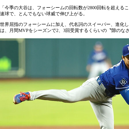
「今季の大谷は、フォーシームの回転数が2800回転を超える
速球で、とんでもない球威で伸び上がる。
世界屈指のフォーシームに加え、代名詞のスイーパー、進化
は、月間MVPをシーズンで2、3回受賞するくらいの〝隙のな