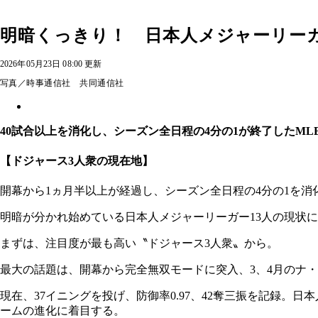
明暗くっきり！ 日本人メジャーリーガ
2026年05月23日 08:00 更新
写真／時事通信社 共同通信社
40試合以上を消化し、シーズン全日程の4分の1が終了したM
【ドジャース3人衆の現在地】
開幕から1ヵ月半以上が経過し、シーズン全日程の4分の1を消
明暗が分かれ始めている日本人メジャーリーガー13人の現状
まずは、注目度が最も高い〝ドジャース3人衆〟から。
最大の話題は、開幕から完全無双モードに突入、3、4月のナ・
現在、37イニングを投げ、防御率0.97、42奪三振を記録
ームの進化に着目する。