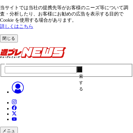
当サイトでは当社の提携先等がお客様のニーズ等について調
査・分析したり、お客様にお勧めの広告を表⽰する⽬的で
Cookie を使⽤する場合があります。
詳しくはこちら
閉じる
検
索
す
る
メニュ