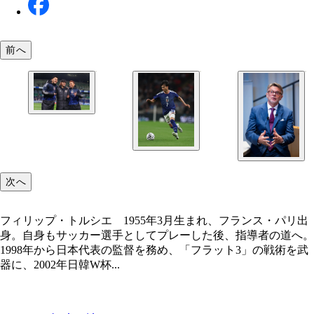
前へ
トルシエ氏が注目選手に挙げた、（左から）遠藤、
保、長友。経験豊富なメンバーがお互いをカバーし
利を目指す
次へ
フィリップ・トルシエ 1955年3月生まれ、フランス・パリ出
身。自身もサッカー選手としてプレーした後、指導者の道へ。
1998年から日本代表の監督を務め、「フラット3」の戦術を武
器に、2002年日韓W杯...
W杯での活躍が期待された三笘は、現地時間5月9