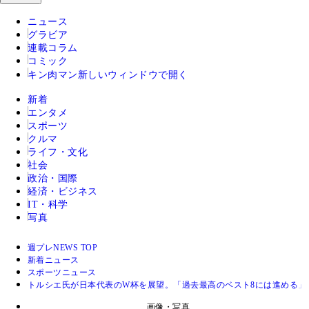
ニュース
グラビア
連載コラム
コミック
キン肉マン
新しいウィンドウで開く
新着
エンタメ
スポーツ
クルマ
ライフ・文化
社会
政治・国際
経済・ビジネス
IT・科学
写真
週プレNEWS TOP
新着ニュース
スポーツニュース
トルシエ氏が日本代表のW杯を展望。「過去最高のベスト8には進める」
画像・写真