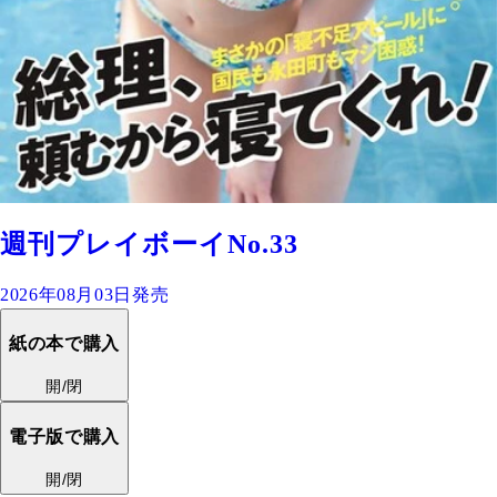
週刊プレイボーイNo.33
2026年08月03日発売
紙の本で購入
開/閉
電子版で購入
開/閉