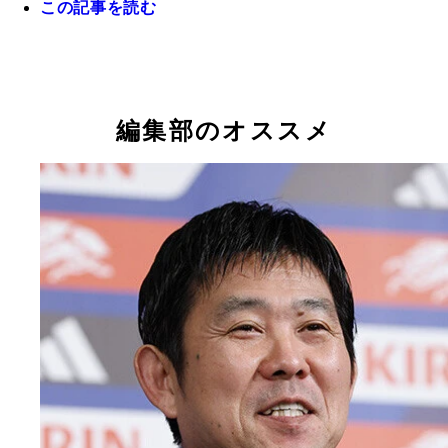
この記事を読む
合で左太ももの裏を負傷。全治約2ヵ月と診断され
バー外に
フィリップ・トルシエ 1955年3月生まれ、フラン
リ出身。自身もサッカー選手としてプレーした後、
者の道へ。1998年から日本代表の監督を務め、「
編集部のオススメ
ト3」の戦術を武器に、2002年日韓W杯で史上初の
16へと導いた。その後も多くの国やクラブで指揮
た名将