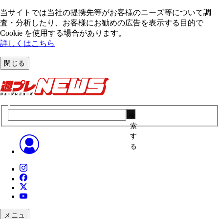
当サイトでは当社の提携先等がお客様のニーズ等について調
査・分析したり、お客様にお勧めの広告を表⽰する⽬的で
Cookie を使⽤する場合があります。
詳しくはこちら
閉じる
検
索
す
る
メニュ