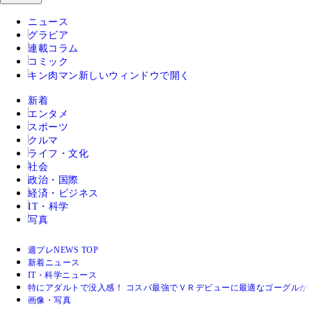
ニュース
グラビア
連載コラム
コミック
キン肉マン
新しいウィンドウで開く
新着
エンタメ
スポーツ
クルマ
ライフ・文化
社会
政治・国際
経済・ビジネス
IT・科学
写真
週プレNEWS TOP
新着ニュース
IT・科学ニュース
特にアダルトで没入感！ コスパ最強でＶＲデビューに最適なゴーグルが
画像・写真