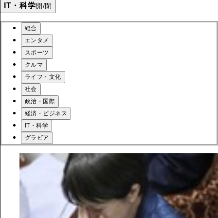
IT・科学
開/閉
総合
エンタメ
スポーツ
クルマ
ライフ・文化
社会
政治・国際
経済・ビジネス
IT・科学
グラビア