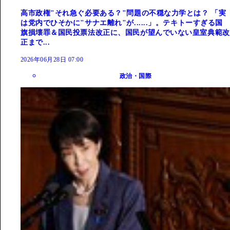
高市政権"それ急ぐ必要ある？"問題の不穏な力学とは？ 「実
は党内でひそかに"サナエ離れ"が......」。テキトーすぎる国
旗損壊罪＆国民投票法改正に、国民が望んでいない皇室典範改
正まで...
2026年06月28日 07:00
政治・国際