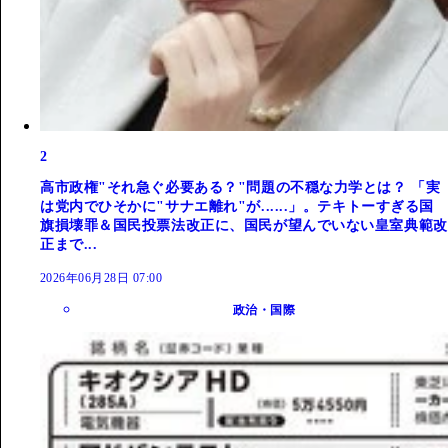
2
高市政権"それ急ぐ必要ある？"問題の不穏な力学とは？ 「実
は党内でひそかに"サナエ離れ"が......」。テキトーすぎる国
旗損壊罪＆国民投票法改正に、国民が望んでいない皇室典範改
正まで...
2026年06月28日 07:00
政治・国際