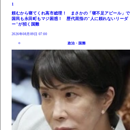
1
頼むから寝てくれ高市総理！ まさかの「寝不足アピール」で
国民も永田町もマジ困惑！ 歴代屈指の"人に頼れないリーダ
ー"が招く国難
2026年08月09日 07:00
政治・国際