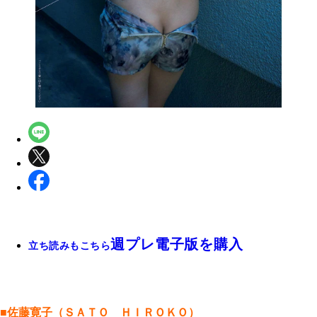
週プレ電子版を購入
立ち読みもこちら
■佐藤寛子（ＳＡＴＯ ＨＩＲＯＫＯ）