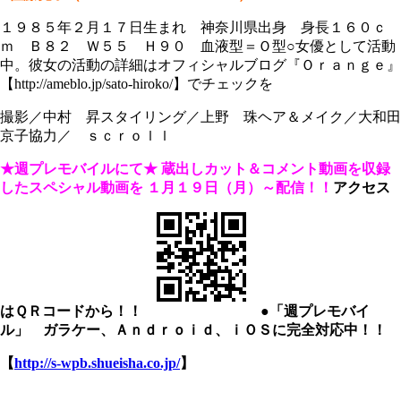
１９８５年２月１７日生まれ 神奈川県出身 身長１６０ｃ
ｍ Ｂ８２ Ｗ５５ Ｈ９０ 血液型＝Ｏ型○女優として活動
中。彼女の活動の詳細はオフィシャルブログ『Ｏｒａｎｇｅ』
【http://ameblo.jp/sato-hiroko/】でチェックを
撮影／中村 昇スタイリング／上野 珠ヘア＆メイク／大和田
京子協力／ ｓｃｒｏｌｌ
★週プレモバイルにて★
蔵出しカット＆コメント動画を収録
したスペシャル動画を
１月１９日（月）～配信！！
アクセス
はＱＲコードから！！
●「週プレモバイ
ル」 ガラケー、Ａｎｄｒｏｉｄ、ｉＯＳに完全対応中！！
【
http://s-wpb.shueisha.co.jp/
】