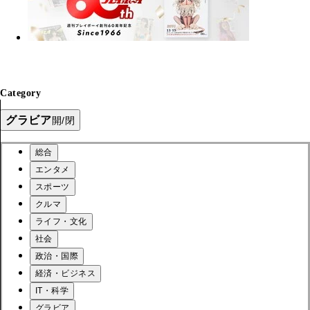
Category
グラビア
開/閉
総合
エンタメ
スポーツ
クルマ
ライフ・文化
社会
政治・国際
経済・ビジネス
IT・科学
グラビア