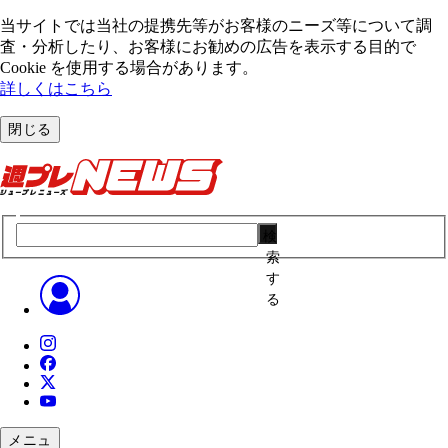
当サイトでは当社の提携先等がお客様のニーズ等について調
査・分析したり、お客様にお勧めの広告を表⽰する⽬的で
Cookie を使⽤する場合があります。
詳しくはこちら
閉じる
検
索
す
る
メニュ