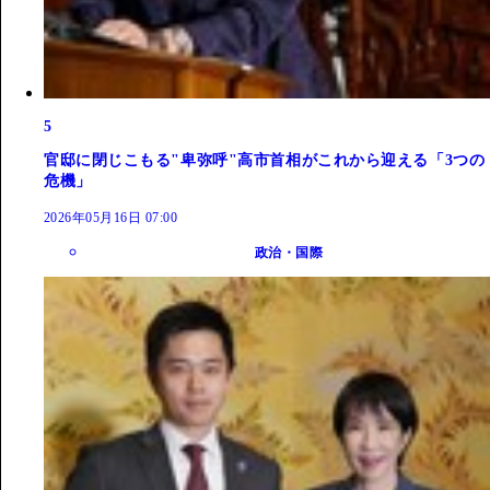
5
官邸に閉じこもる"卑弥呼"高市首相がこれから迎える「3つの
危機」
2026年05月16日 07:00
政治・国際