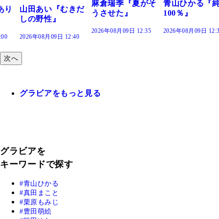
麻倉瑞季『夏がそ
青山ひかる『純度
きだ
うさせた』
100％』
2026年08月09日 12:35
2026年08月09日 12:30
:40
次へ
グラビアをもっと見る
グラビアを
キーワードで探す
青山ひかる
真田まこと
栗原もみじ
豊田萌絵