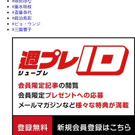
咲田ゆな
藤水咲桜
斎藤恭代
鍛治島彩
ピョ・ウンジ
三園響子