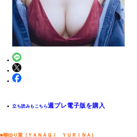
週プレ電子版を購入
立ち読みもこちら
■柳ゆり菜（ＹＡＮＡＧＩ ＹＵＲＩＮＡ）