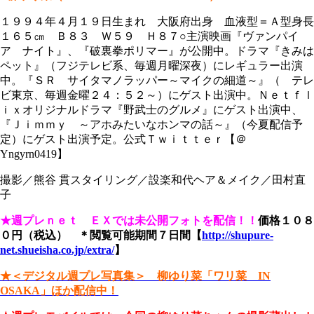
１９９４年４月１９日生まれ 大阪府出身 血液型＝Ａ型身長
１６５㎝ Ｂ８３ Ｗ５９ Ｈ８７○主演映画『ヴァンパイ
ア ナイト』、『破裏拳ポリマー』が公開中。ドラマ『きみは
ペット』（フジテレビ系、毎週月曜深夜）にレギュラー出演
中。『ＳＲ サイタマノラッパー～マイクの細道～』（ テレ
ビ東京、毎週金曜２４：５２～）にゲスト出演中。Ｎｅｔｆｌ
ｉｘオリジナルドラマ『野武士のグルメ』にゲスト出演中、
『Ｊｉｍｍｙ ～アホみたいなホンマの話～』（今夏配信予
定）にゲスト出演予定。公式Ｔｗｉｔｔｅｒ【＠
Yngyrn0419】
撮影／熊谷 貫スタイリング／設楽和代ヘア＆メイク／田村直
子
★週プレｎｅｔ ＥＸでは未公開フォトを配信！！
価格１０８
０円（税込） ＊閲覧可能期間７日間
【
http://shupure-
net.shueisha.co.jp/extra/
】
★＜デジタル週プレ写真集＞ 柳ゆり菜「ワリ菜 IN
OSAKA」ほか配信中！