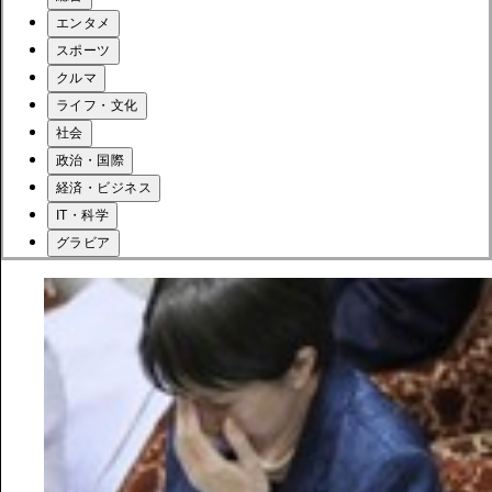
エンタメ
スポーツ
クルマ
ライフ・文化
社会
政治・国際
経済・ビジネス
IT・科学
グラビア