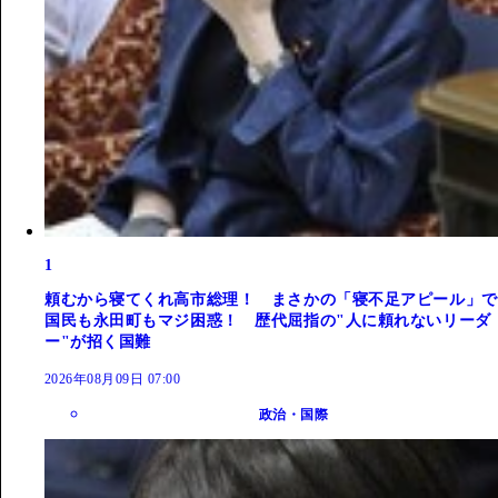
1
頼むから寝てくれ高市総理！ まさかの「寝不足アピール」で
国民も永田町もマジ困惑！ 歴代屈指の"人に頼れないリーダ
ー"が招く国難
2026年08月09日 07:00
政治・国際