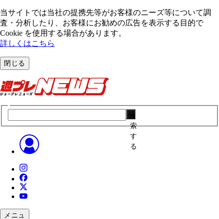
当サイトでは当社の提携先等がお客様のニーズ等について調
査・分析したり、お客様にお勧めの広告を表⽰する⽬的で
Cookie を使⽤する場合があります。
詳しくはこちら
閉じる
検
索
す
る
メニュ