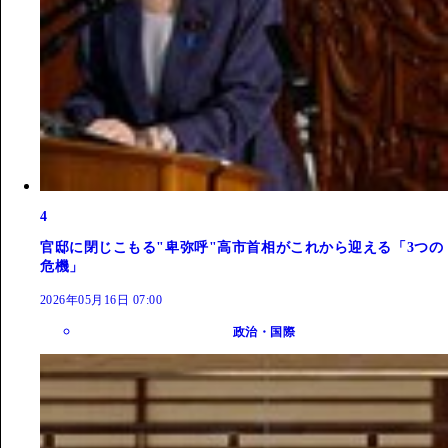
4
官邸に閉じこもる"卑弥呼"高市首相がこれから迎える「3つの
危機」
2026年05月16日 07:00
政治・国際