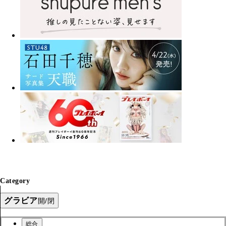
Category
グラビア
開/閉
総合