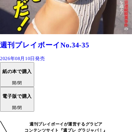
週刊プレイボーイNo.34-35
2026年08月10日発売
紙の本で購入
開/閉
電子版で購入
開/閉
週刊プレイボーイが運営するグラビア
コンテンツサイト『週プレ グラジャパ！』