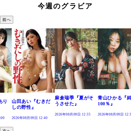
今週のグラビア
前へ
溝端 葵『もう
つの、あおい
で。』
2026年08月09日 12:
麻倉瑞季『夏がそ
青山ひかる『純度
きだ
うさせた』
100％』
2026年08月09日 12:35
2026年08月09日 12:30
:40
次へ