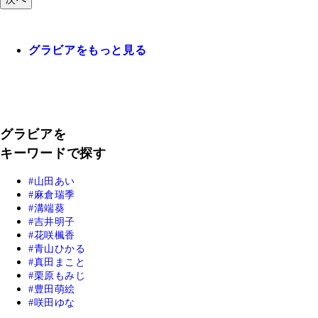
グラビアをもっと見る
グラビアを
キーワードで探す
山田あい
麻倉瑞季
溝端葵
吉井明子
花咲楓香
青山ひかる
真田まこと
栗原もみじ
豊田萌絵
咲田ゆな