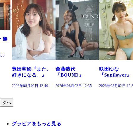
た、
斎藤恭代
咲田ゆな
藤水咲桜『花
』
『BOUND』
『Sunflower』
だまり』
:40
2026年08月02日 12:35
2026年08月02日 12:30
2026年08月02日 12:
次へ
グラビアをもっと見る