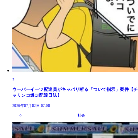
2
ウーバーイーツ配達員がキッパリ断る「ついで指示」案件【チ
ャリンコ爆走配達日誌】
2026年07月02日 07:00
社会