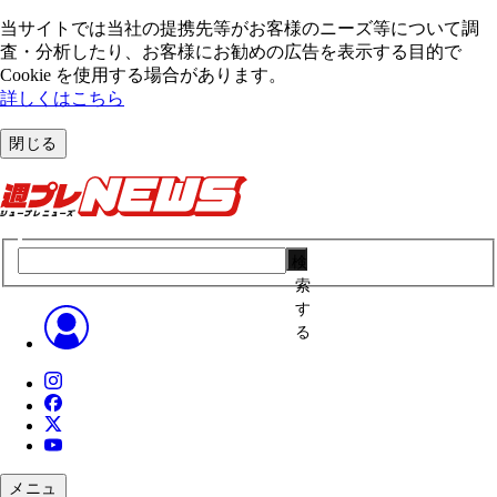
当サイトでは当社の提携先等がお客様のニーズ等について調
査・分析したり、お客様にお勧めの広告を表⽰する⽬的で
Cookie を使⽤する場合があります。
詳しくはこちら
閉じる
検
索
す
る
メニュ