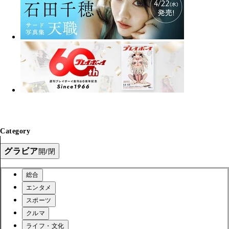
Category
グラビア
開/閉
総合
エンタメ
スポーツ
クルマ
ライフ・文化