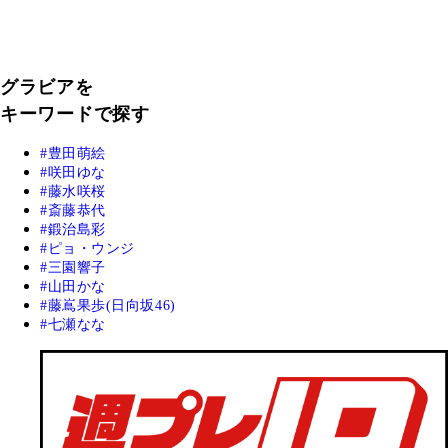
グラビアを
キーワードで探す
豊田萌絵
咲田ゆな
藤水咲桜
斎藤恭代
鍛治島彩
ピョ・ウンジ
三園響子
山田かな
藤嶌果歩(日向坂46)
七瀬なな