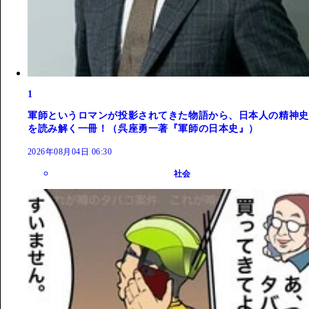
1
軍師というロマンが投影されてきた物語から、日本人の精神史
を読み解く一冊！（呉座勇一著『軍師の日本史』）
2026年08月04日 06:30
社会