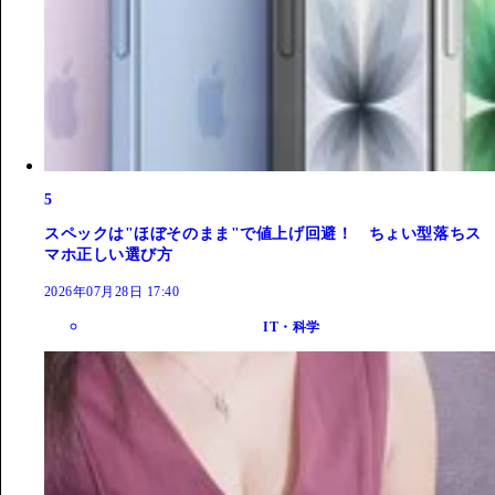
5
スペックは"ほぼそのまま"で値上げ回避！ ちょい型落ちス
マホ正しい選び方
2026年07月28日 17:40
IT・科学