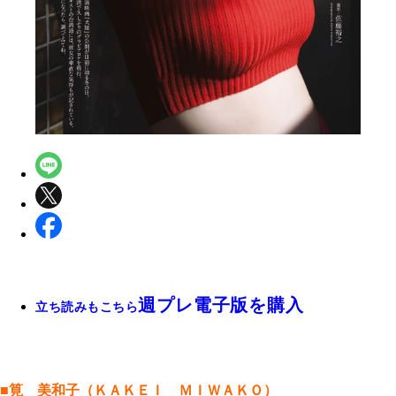
週プレ電子版を購入
立ち読みもこちら
■筧 美和子（ＫＡＫＥＩ ＭＩＷＡＫＯ）