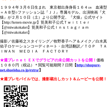
１９９４年３月６日生まれ 東京都出身身長１６４㎝ 血液型
＝ＡＢ型○ファッション誌『ＪＪ』専属モデル。出演映画『犬
猿』が２月１０日（土）より公開予定。『犬猿』公式サイト
【http://kenen-movie.jp/】筧美和子公式Ｔｗｉｔｔｅｒ
【@miwakokakei】筧美和子公式Ｉｎｓｔａｇｒａｍ
【@miwakokakei】
撮影／佐藤裕之スタイリング／牧野香子ヘア＆メイク／白水真
佑子ロケーションコーディネート・台湾語翻訳／ＴＯＰ ＴＡ
ＩＷＡＮ ＭＥＤＩＡ ＦＡＣＴＯＲＹ
★週プレｎｅｔ ＥＸでグラビアの未公開カットを公開！
価格
１０８０円（税込）＊閲覧可能期間７日間
【
http://shupure-
net.shueisha.co.jp/extra/
】
★週プレモバイルでは、撮影蔵出しカット＆ムービーを公開！