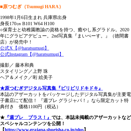
■原つむぎ（Tsumugi HARA）
1998年1月6日生まれ 兵庫県出身
身長170㎝ B101 W64 H100
○保育士と幼稚園教諭の資格を持つ、癒やし系グラドル。2020
年にグラビアデビュー。2nd写真集『まいぺーす。』（徳間書
店）が発売中！
公式X【@haratsumugi】
公式Instagram【@haratsumugi】
撮影／ 藤本和典
スタイリング／上野 珠
ヘア＆メイク／哘 絵美子
★原つむぎデジタル写真集『ビリビリドキドキ』
本誌のアザーカットをパッケージしたデジタル写真集が主要電
子書店にて配信！ 『週プレ グラジャパ！』なら限定カット特
典付き 価格1100円（税込）
★
『週プレ プラス！』
では、本誌未掲載のアザーカットなど
スペシャルコンテンツを公開！
【
https://www.grajapa.shueisha.co.jp/plus
】