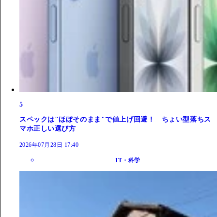
5
スペックは"ほぼそのまま"で値上げ回避！ ちょい型落ちス
マホ正しい選び方
2026年07月28日 17:40
IT・科学