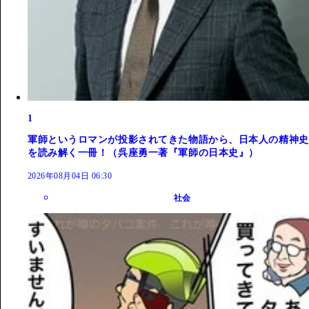
1
軍師というロマンが投影されてきた物語から、日本人の精神史
を読み解く一冊！（呉座勇一著『軍師の日本史』）
2026年08月04日 06:30
社会