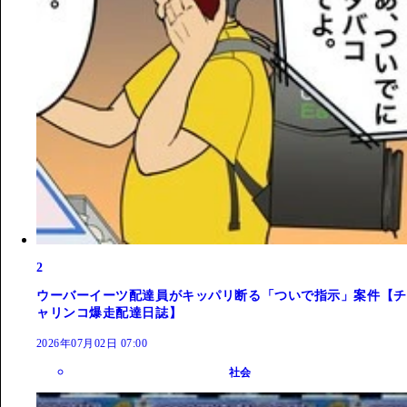
2
ウーバーイーツ配達員がキッパリ断る「ついで指示」案件【チ
ャリンコ爆走配達日誌】
2026年07月02日 07:00
社会