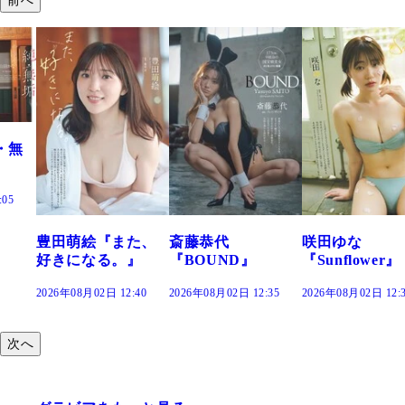
た、
斎藤恭代
咲田ゆな
藤水咲桜『花
』
『BOUND』
『Sunflower』
だまり』
:40
2026年08月02日 12:35
2026年08月02日 12:30
2026年08月02日 12:
次へ