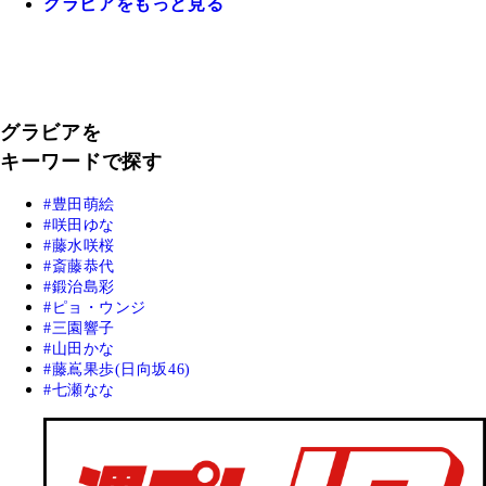
グラビアをもっと見る
グラビアを
キーワードで探す
豊田萌絵
咲田ゆな
藤水咲桜
斎藤恭代
鍛治島彩
ピョ・ウンジ
三園響子
山田かな
藤嶌果歩(日向坂46)
七瀬なな