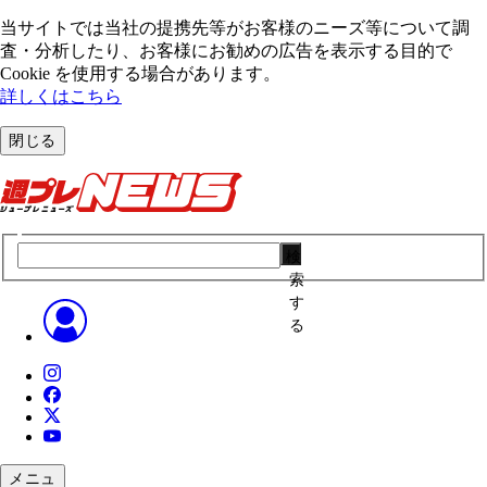
当サイトでは当社の提携先等がお客様のニーズ等について調
査・分析したり、お客様にお勧めの広告を表⽰する⽬的で
Cookie を使⽤する場合があります。
詳しくはこちら
閉じる
検
索
す
る
メニュ