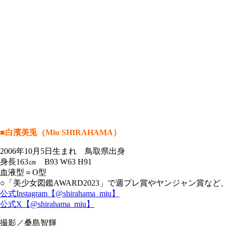
■白濱美兎（Miu SHIRAHAMA）
2006年10月5日生まれ 鳥取県出身
身長163㎝ B93 W63 H91
血液型＝O型
○「美少女図鑑AWARD2023」で週プレ賞やヤンジャン賞など
公式Instagram【@shirahama_miu】
公式X【@shirahama_miu】
撮影／桑島智輝