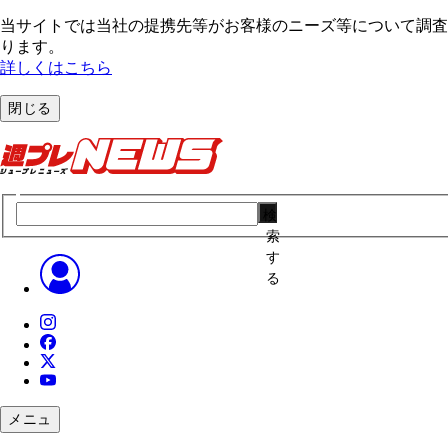
当サイトでは当社の提携先等がお客様のニーズ等について調査・
ります。
詳しくはこちら
閉じる
検
索
す
る
メニュ