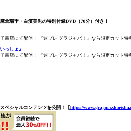
・麻倉瑞季・白濱美兎の特別付録DVD（70分）付き！
書店にて配信！ 『週プレ グラジャパ！』なら限定カット特典
いっしょ』
書店にて配信！ 『週プレ グラジャパ！』なら限定カット特典
スペシャルコンテンツを公開！【
https://www.grajapa.shueisha.c