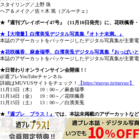
スタイリング／上野 珠
ヘア＆メイク／佐々木 篤（グルーチェ）
★『週刊プレイボーイ47号』（11月10日発売）に、花咲楓香
★【大増量】白濱美兎デジタル写真集『オトナ未満。』
本誌のアザーカットをパッケージしたデジタル写真集が主要電子
★花咲楓香、麻倉瑞季、白濱美兎デジタル写真集『おっぱいと
本誌のアザーカットをパッケージしたデジタル写真集が主要電子
★日替わりオンラインサイン会開催！!
@週プレYouTubeチャンネル
詳細はMUVUSサイトをチェック！
【https://muvus.jp/muvus/】
11月13日（木） 19：00～／麻倉瑞季
11月14日（金） 19：00～／花咲楓香
11月15日（土） 13：00～／白濱美兎
★
『週プレ プラス！』
では、本誌未掲載のアザーカットなど