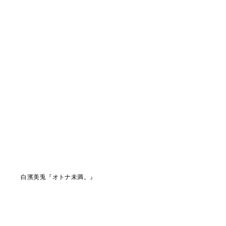
白濱美兎『オトナ未満。』