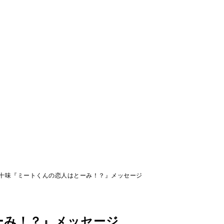
十味『ミートくんの恋人はとーみ！？』メッセージ
ーみ！？』メッセージ