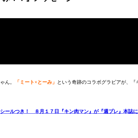
ゃん。
「ミート×とーみ」
という奇跡のコラボグラビアが、『
シールつき！ ８月１７日『キン肉マン』が『週プレ』本誌に