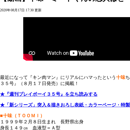
2020年08月17日 17:30 更新
最近になって『キン肉マン』にリアルにハマったという
十味
ち
３５号』（８月１７日発売）に掲載！
★『週刊プレイボーイ３５号』を立ち読みする
★「新シリーズ」突入＆描きおろし表紙・カラーページ・特製
■十味（ＴＯＯＭＩ）
１９９９年２月８日生まれ 長野県出身
身長１４９㎝ 血液型＝Ａ型