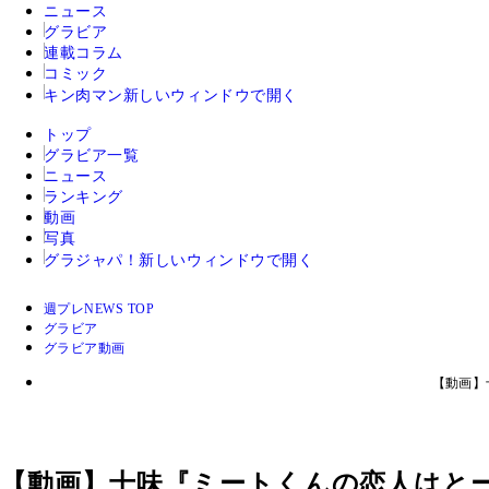
ニュース
グラビア
連載コラム
コミック
キン肉マン
新しいウィンドウで開く
トップ
グラビア一覧
ニュース
ランキング
動画
写真
グラジャパ！
新しいウィンドウで開く
週プレNEWS TOP
グラビア
グラビア動画
【動画】
【動画】十味『ミートくんの恋人はと