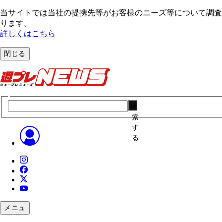
当サイトでは当社の提携先等がお客様のニーズ等について調査・
ります。
詳しくはこちら
閉じる
検
索
す
る
メニュ