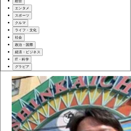
総合
エンタメ
スポーツ
クルマ
ライフ・文化
社会
政治・国際
経済・ビジネス
IT・科学
グラビア