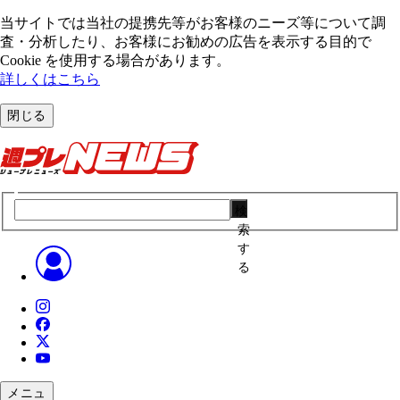
当サイトでは当社の提携先等がお客様のニーズ等について調
査・分析したり、お客様にお勧めの広告を表⽰する⽬的で
Cookie を使⽤する場合があります。
詳しくはこちら
閉じる
検
索
す
る
メニュ