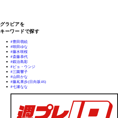
グラビアを
キーワードで探す
豊田萌絵
咲田ゆな
藤水咲桜
斎藤恭代
鍛治島彩
ピョ・ウンジ
三園響子
山田かな
藤嶌果歩(日向坂46)
七瀬なな