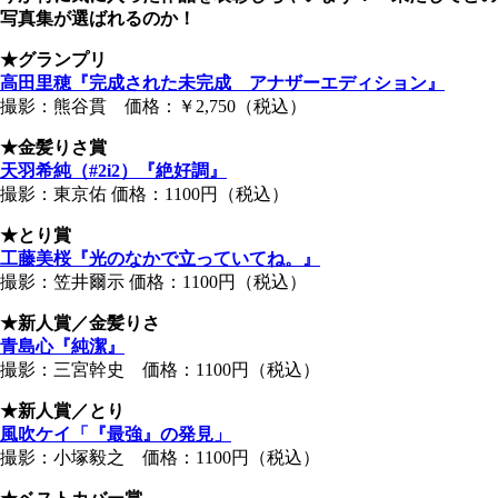
写真集が選ばれるのか！
★グランプリ
高田里穂『完成された未完成 アナザーエディション』
撮影：熊谷貫 価格：￥2,750（税込）
★金髪りさ賞
天羽希純（#2i2）『絶好調』
撮影：東京佑 価格：1100円（税込）
★とり賞
工藤美桜『光のなかで立っていてね。』
撮影：笠井爾示 価格：1100円（税込）
★新人賞／金髪りさ
青島心『純潔』
撮影：三宮幹史 価格：1100円（税込）
★新人賞／とり
風吹ケイ「『最強』の発見」
撮影：小塚毅之 価格：1100円（税込）