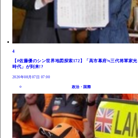
4
【#佐藤優のシン世界地図探索172】「高市幕府≒三代将軍家光
時代」が到来!?
2026年08月07日 07:00
政治・国際