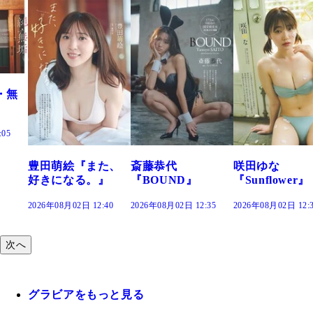
た、
斎藤恭代
咲田ゆな
藤水咲桜『花
』
『BOUND』
『Sunflower』
だまり』
:40
2026年08月02日 12:35
2026年08月02日 12:30
2026年08月02日 12:
次へ
グラビアをもっと見る