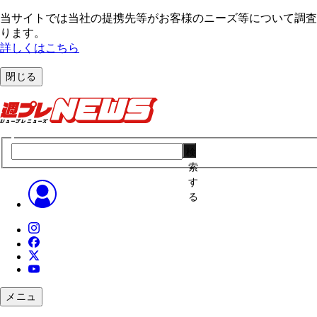
当サイトでは当社の提携先等がお客様のニーズ等について調査・
ります。
詳しくはこちら
閉じる
検
索
す
る
メニュ