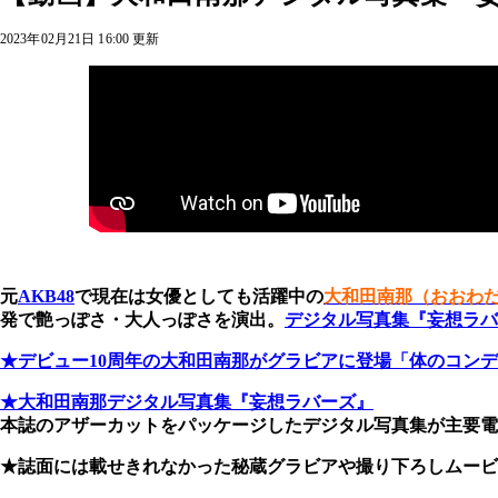
2023年02月21日 16:00 更新
元
AKB48
で現在は女優としても活躍中の
大和田南那（おおわ
発で艶っぽさ・大人っぽさを演出。
デジタル写真集『妄想ラバ
★デビュー10周年の大和田南那がグラビアに登場「体のコン
★大和田南那デジタル写真集『妄想ラバーズ』
本誌のアザーカットをパッケージしたデジタル写真集が主要電子
★誌面には載せきれなかった秘蔵グラビアや撮り下ろしムービ