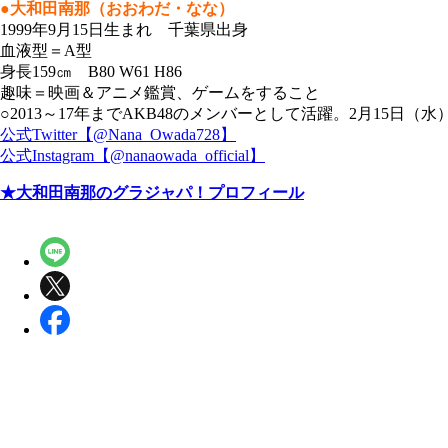
●大和田南那（おおわだ・なな）
1999年9月15日生まれ 千葉県出身
血液型＝A型
身長159㎝ B80 W61 H86
趣味＝映画＆アニメ鑑賞、ゲームをすること
○2013～17年までAKB48のメンバーとして活躍。2月15
公式Twitter【@Nana_Owada728】
公式Instagram【@nanaowada_official】
★大和田南那のグラジャパ！プロフィール