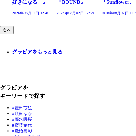
る。』
『BOUND』
『Sunflower』
だまり』
日 12:40
2026年08月02日 12:35
2026年08月02日 12:30
2026年08月02日
次へ
グラビアをもっと見る
グラビアを
キーワードで探す
豊田萌絵
咲田ゆな
藤水咲桜
斎藤恭代
鍛治島彩