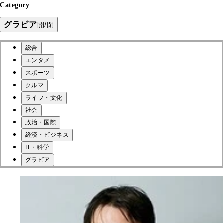
Category
グラビア
開/閉
総合
エンタメ
スポーツ
クルマ
ライフ・文化
社会
政治・国際
経済・ビジネス
IT・科学
グラビア