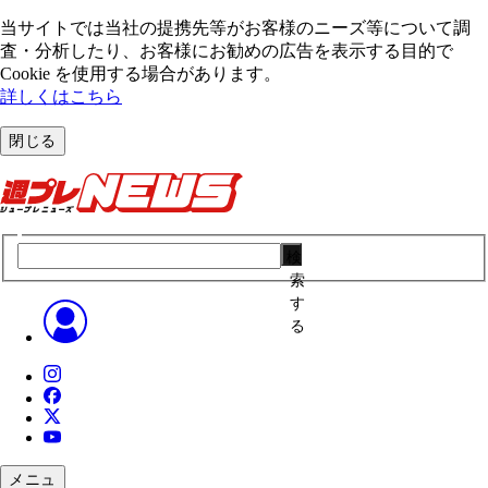
当サイトでは当社の提携先等がお客様のニーズ等について調
査・分析したり、お客様にお勧めの広告を表⽰する⽬的で
Cookie を使⽤する場合があります。
詳しくはこちら
閉じる
検
索
す
る
メニュ