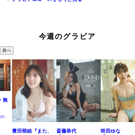
今週のグラビア
前へ
『また、
斎藤恭代
咲田ゆな
藤水咲桜