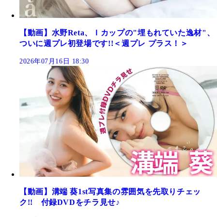
【動画】水野Reta、Ｉカップの"埋もれていた逸材"、
ついに週プレ初登場です!!＜週プレ プラス！＞
2026年07月16日 18:30
【動画】溝端 葵1st写真集の雰囲気を先取りチェッ
ク!! 付録DVDをチラ見せ♪