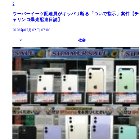
2
ウーバーイーツ配達員がキッパリ断る「ついで指示」案件【チ
ャリンコ爆走配達日誌】
2026年07月02日 07:00
社会