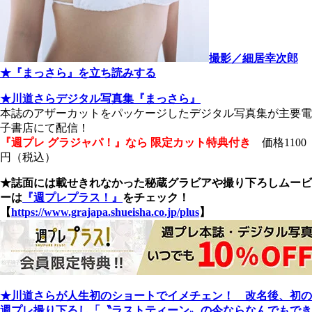
撮影／細居幸次郎
★『まっさら』を立ち読みする
★川道さらデジタル写真集『まっさら』
本誌のアザーカットをパッケージしたデジタル写真集が主要電
子書店にて配信！
『週プレ グラジャパ！』なら 限定カット特典付き
価格1100
円（税込）
★誌面には載せきれなかった秘蔵グラビアや撮り下ろしムービ
ーは
『週プレプラス！』
をチェック！
【
https://www.grajapa.shueisha.co.jp/plus
】
★川道さらが人生初のショートでイメチェン！ 改名後、初の
週プレ撮り下ろし「〝ラストティーン〟の今ならなんでもでき