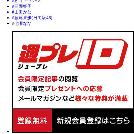
ピョ・ウンジ
三園響子
山田かな
藤嶌果歩(日向坂46)
七瀬なな