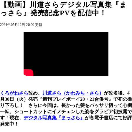
【動画】川道さらデジタル写真集『ま
っさら』発売記念PVを配信中！
2024年05月12日 20:00 更新
くろがねさら
改め、
川道さら（かわみち・さら）
が改名後、4
月30日（火）発売『週刊プレイボーイ20・21合併号』で初の撮
り下ろし！ さらに今回は、長かった髪をバッサリ切って心機
一転、ショートカットにイメチェンした姿をグラビア初披露で
す！現在、
デジタル写真集『まっさら』
が各電子書店にて好評
発売中！