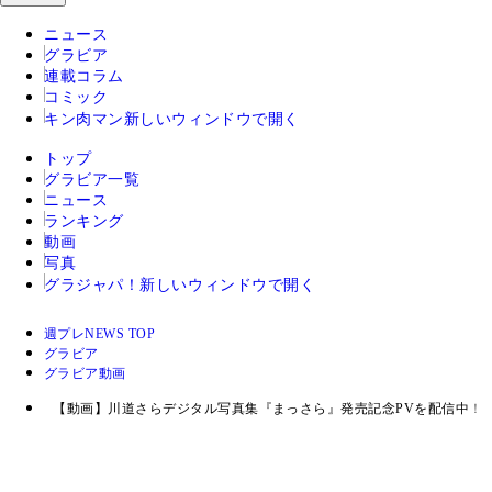
ニュース
グラビア
連載コラム
コミック
キン肉マン
新しいウィンドウで開く
トップ
グラビア一覧
ニュース
ランキング
動画
写真
グラジャパ！
新しいウィンドウで開く
週プレNEWS TOP
グラビア
グラビア動画
【動画】川道さらデジタル写真集『まっさら』発売記念PVを配信中！