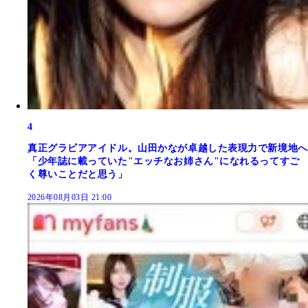
4
真正グラビアアイドル。山田かなが卓越した表現力で新境地へ
「少年誌に載っていた"エッチなお姉さん"になれるってすご
く尊いことだと思う」
2026年08月03日 21:00