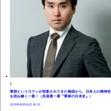
1
軍師というロマンが投影されてきた物語から、日本人の精神史
を読み解く一冊！（呉座勇一著『軍師の日本史』）
2026年08月04日 06:30