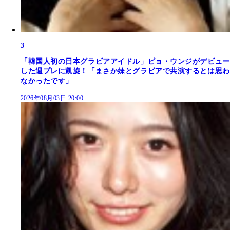
3
「韓国人初の日本グラビアアイドル」ピョ・ウンジがデビュー
した週プレに凱旋！「まさか妹とグラビアで共演するとは思わ
なかったです」
2026年08月03日 20:00