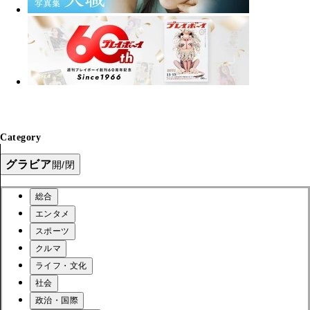
Category
グラビア
開/閉
総合
エンタメ
スポーツ
クルマ
ライフ・文化
社会
政治・国際