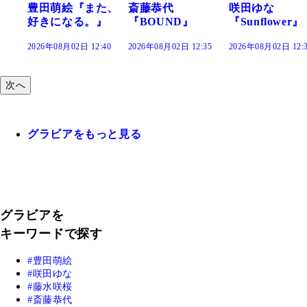
た、
斎藤恭代
咲田ゆな
藤水咲桜『花
』
『BOUND』
『Sunflower』
だまり』
:40
2026年08月02日 12:35
2026年08月02日 12:30
2026年08月02日 12:
次へ
グラビアをもっと見る
グラビアを
キーワードで探す
豊田萌絵
咲田ゆな
藤水咲桜
斎藤恭代