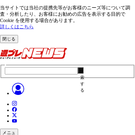
当サイトでは当社の提携先等がお客様のニーズ等について調
査・分析したり、お客様にお勧めの広告を表⽰する⽬的で
Cookie を使⽤する場合があります。
詳しくはこちら
閉じる
検
索
す
る
メニュ