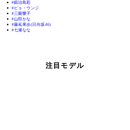
鍛治島彩
ピョ・ウンジ
三園響子
山田かな
藤嶌果歩(日向坂46)
七瀬なな
注目モデル