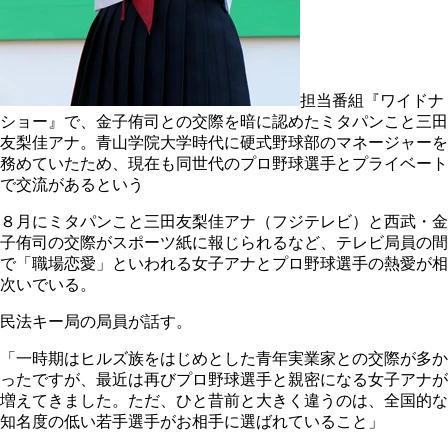
担当番組『ワイドナ
ショー』で、金子侑司との交際を暗に認めたミタパンこと三田
友梨佳アナ。青山学院大学時代に硬式野球部のマネージャーを
務めていたため、現在も同世代のプロ野球選手とプライベート
で交流があるという
８月にミタパンこと三田友梨佳アナ（フジテレビ）と西武・金
子侑司の交際がスポーツ紙に報じられるなど、テレビ局員の間
で「職場恋愛」といわれる女子アナとプロ野球選手の熱愛が相
次いでいる。
民法キー局の局員が話す。
「一時期はヒルズ族をはじめとした青年実業家との交際が多か
ったですが、最近は再びプロ野球選手と親密になる女子アナが
増えてきました。ただ、ひと昔前と大きく違うのは、全国的な
知名度の低い若手選手がお相手に選ばれていること」