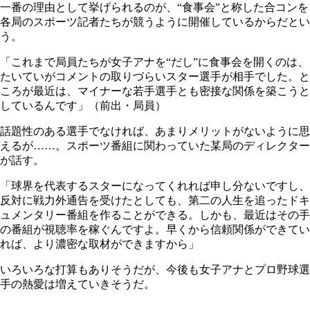
一番の理由として挙げられるのが、“食事会”と称した合コンを
各局のスポーツ記者たちが競うように開催しているからだとい
う。
「これまで局員たちが女子アナを“だし”に食事会を開くのは、
たいていがコメントの取りづらいスター選手が相手でした。と
ころが最近は、マイナーな若手選手とも密接な関係を築こうと
しているんです」（前出・局員）
話題性のある選手でなければ、あまりメリットがないように思
えるが……。スポーツ番組に関わっていた某局のディレクター
が話す。
「球界を代表するスターになってくれれば申し分ないですし、
反対に戦力外通告を受けたとしても、第二の人生を追ったドキ
ュメンタリー番組を作ることができる。しかも、最近はその手
の番組が視聴率を稼ぐんですよ。早くから信頼関係ができてい
れば、より濃密な取材ができますから」
いろいろな打算もありそうだが、今後も女子アナとプロ野球選
手の熱愛は増えていきそうだ。