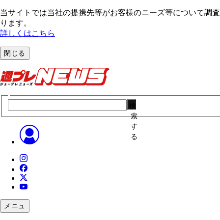
当サイトでは当社の提携先等がお客様のニーズ等について調査・
ります。
詳しくはこちら
閉じる
検
索
す
る
メニュ