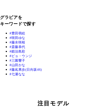
グラビアを
キーワードで探す
豊田萌絵
咲田ゆな
藤水咲桜
斎藤恭代
鍛治島彩
ピョ・ウンジ
三園響子
山田かな
藤嶌果歩(日向坂46)
七瀬なな
注目モデル