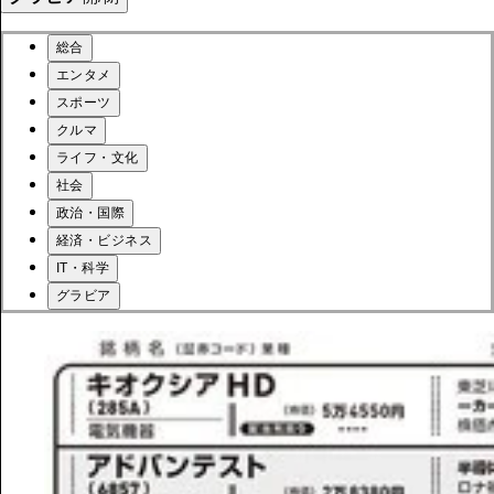
総合
エンタメ
スポーツ
クルマ
ライフ・文化
社会
政治・国際
経済・ビジネス
IT・科学
グラビア