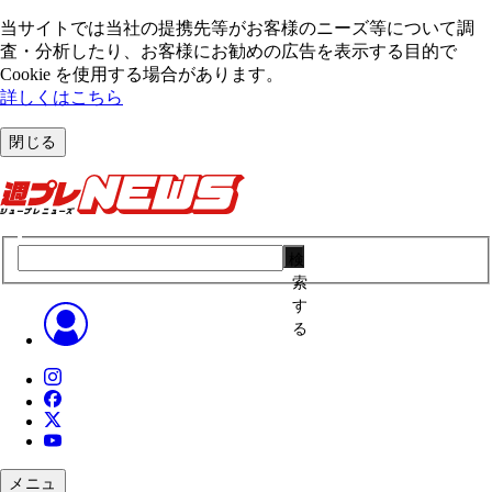
当サイトでは当社の提携先等がお客様のニーズ等について調
査・分析したり、お客様にお勧めの広告を表⽰する⽬的で
Cookie を使⽤する場合があります。
詳しくはこちら
閉じる
検
索
す
る
メニュ