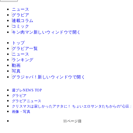
ニュース
グラビア
連載コラム
コミック
キン肉マン
新しいウィンドウで開く
トップ
グラビア一覧
ニュース
ランキング
動画
写真
グラジャパ！
新しいウィンドウで開く
週プレNEWS TOP
グラビア
グラビアニュース
クリスマスは寂しかったアナタに！ ちょいエロサンタたちからの“心温ま
画像・写真
11ページ目