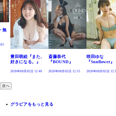
た、
斎藤恭代
咲田ゆな
藤水咲桜『花
』
『BOUND』
『Sunflower』
だまり』
:40
2026年08月02日 12:35
2026年08月02日 12:30
2026年08月02日 12:
次へ
グラビアをもっと見る