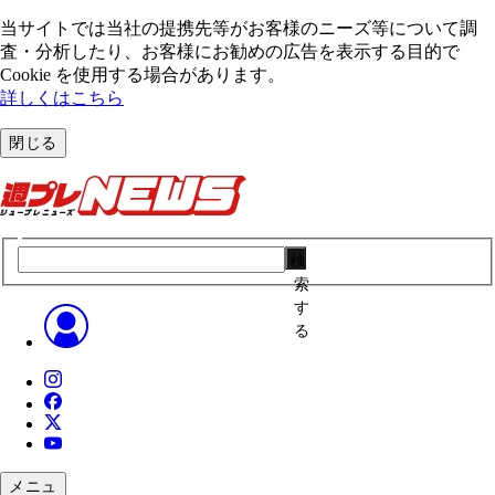
当サイトでは当社の提携先等がお客様のニーズ等について調
査・分析したり、お客様にお勧めの広告を表⽰する⽬的で
Cookie を使⽤する場合があります。
詳しくはこちら
閉じる
検
索
す
る
メニュ