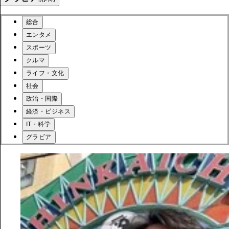
総合
エンタメ
スポーツ
クルマ
ライフ・文化
社会
政治・国際
経済・ビジネス
IT・科学
グラビア