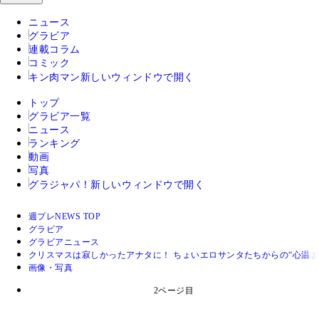
ニュース
グラビア
連載コラム
コミック
キン肉マン
新しいウィンドウで開く
トップ
グラビア一覧
ニュース
ランキング
動画
写真
グラジャパ！
新しいウィンドウで開く
週プレNEWS TOP
グラビア
グラビアニュース
クリスマスは寂しかったアナタに！ ちょいエロサンタたちからの“心温ま
画像・写真
2ページ目