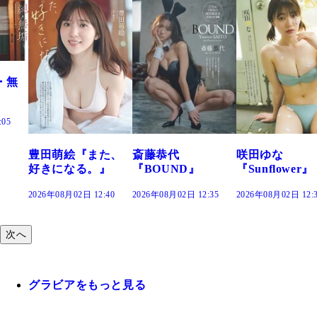
た、
斎藤恭代
咲田ゆな
藤水咲桜『花
』
『BOUND』
『Sunflower』
だまり』
:40
2026年08月02日 12:35
2026年08月02日 12:30
2026年08月02日 12:
次へ
グラビアをもっと見る