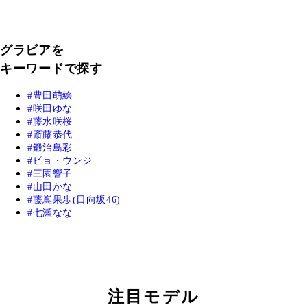
グラビアを
キーワードで探す
豊田萌絵
咲田ゆな
藤水咲桜
斎藤恭代
鍛治島彩
ピョ・ウンジ
三園響子
山田かな
藤嶌果歩(日向坂46)
七瀬なな
注目モデル