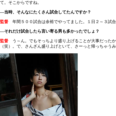
て。そこからですね。
―当時、そんなにたくさん試合してたんですか？
監督
年間５００試合は余裕でやってました。１日２～３試合
―それだけ試合したら言い寄る男も多かったでしょ？
監督
う～ん。でもそっちより盛り上げることが大事だったか
（笑）。で、さんざん盛り上げといて、さーっと帰っちゃうみ