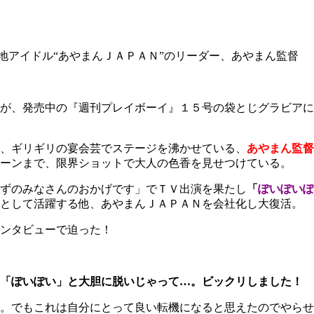
地アイドル“あやまんＪＡＰＡＮ”のリーダー、あやまん監督
が、発売中の『週刊プレイボーイ』１５号の袋とじグラビアに
、ギリギリの宴会芸でステージを沸かせている、
あやまん監督
ーンまで、限界ショットで大人の色香を見せつけている。
ずのみなさんのおかげです」でＴＶ出演を果たし
「
ぽいぽいぽ
優として活躍する他、あやまんＪＡＰＡＮを会社化し大復活。
ンタビューで迫った！
。「ぽいぽい」と大胆に脱いじゃって…。ビックリしました！
。でもこれは自分にとって良い転機になると思えたのでやらせ