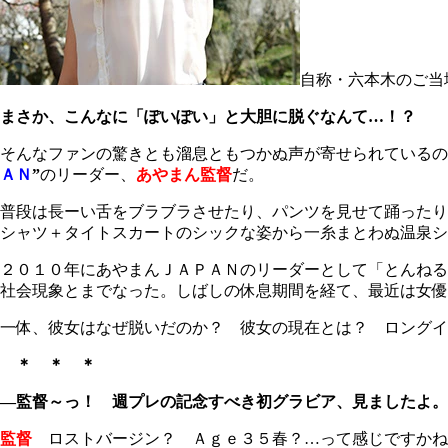
自称・六本木のご当
まさか、こんなに「ぽいぽい」と大胆に脱ぐなんて…！？
そんなファンの驚きとも溜息ともつかぬ声が寄せられているの
ＡＮ
”
のリーダー、
あやまん監督
だ。
普段は長ーい舌をブラブラさせたり、パンツを見せて踊ったり
シャツ＋タイトスカートのシックな姿から一糸まとわぬ温泉シ
２０１０年にあやまんＪＡＰＡＮのリーダーとして「とんねる
社会現象とまでなった。しばしの休息期間を経て、最近は女
一体、彼女はなぜ脱いだのか？ 彼女の現在とは？ ロングイ
＊ ＊ ＊
―監督～っ！ 週プレの記念すべき初グラビア、見ましたよ
監督
ロストバージン？ Ａｇｅ３５春？…って感じですかね