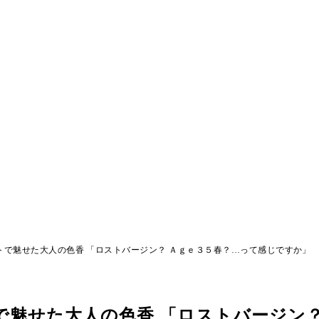
トで魅せた大人の色香 「ロストバージン？ Ａｇｅ３５春？…って感じですか」
で魅せた大人の色香 「ロストバージン？