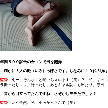
年間５００試合の合コンで男を翻弄
―確かに大人の艶（いろ）っぽさです。ちなみに１０代の頃は
監督
えー、そんなこと聞いちゃいます（笑）？ 私、ギャル
ラ撮ったりマック行ったり、あとギャル誌にも出たり。毎日、
―昔から目立ってたんですね。さぞかしモテたでしょ？
監督
いや全然。私、小汚かったんで（笑）。