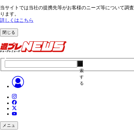
当サイトでは当社の提携先等がお客様のニーズ等について調査・
ります。
詳しくはこちら
閉じる
検
索
す
る
メニュ