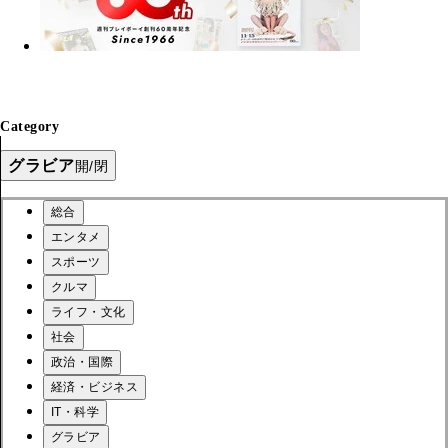
Category
グラビア
開/閉
総合
エンタメ
スポーツ
クルマ
ライフ・文化
社会
政治・国際
経済・ビジネス
IT・科学
グラビア