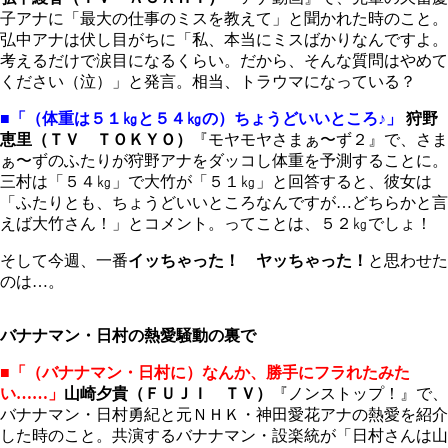
子アナに「最大の仕事のミスを教えて」と聞かれた時のこと。
弘中アナは伏し目がちに「私、本当にミスばかりなんですよ。
考えるだけで涙目になるくらい。だから、そんな質問はやめて
ください（泣）」と発言。相当、トラウマになっている？
■「（体重は５１㎏と５４㎏の）ちょうどいいところ♪」
狩野
恵里（ＴＶ ＴＯＫＹＯ）
『モヤモヤさまぁ〜ず２』で、さま
ぁ〜ずのふたりが狩野アナをダッコし体重を予測することに。
三村は「５４㎏」で大竹が「５１㎏」と回答すると、彼女は
「ふたりとも、ちょうどいいところなんですが…どちらかと言
えば大竹さん！」とコメント。ってことは、５２㎏でしょ！
そして今週、一番
イッちゃった！ ヤッちゃった！
と思わせた
のは…。
バナナマン・日村の熱愛騒動の裏で
■「（バナナマン・日村に）なんか、勝手にフラれたみた
い……」
山崎夕貴（ＦＵＪＩ ＴＶ）
『ノンストップ！』で、
バナナマン・日村勇紀と元ＮＨＫ・神田愛花アナの熱愛を紹介
した時のこと。共演するバナナマン・設楽統が「日村さんは山