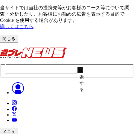
当サイトでは当社の提携先等がお客様のニーズ等について調
査・分析したり、お客様にお勧めの広告を表⽰する⽬的で
Cookie を使⽤する場合があります。
詳しくはこちら
閉じる
検
索
す
る
メニュ