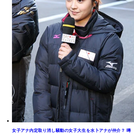
女子アナ内定取り消し騒動の女子大生を水卜アナが仲介？ 噂