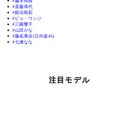
藤水咲桜
斎藤恭代
鍛治島彩
ピョ・ウンジ
三園響子
山田かな
藤嶌果歩(日向坂46)
七瀬なな
注目モデル