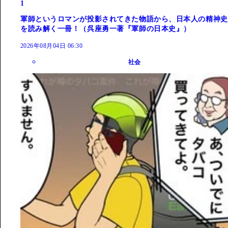
1
軍師というロマンが投影されてきた物語から、日本人の精神史
を読み解く一冊！（呉座勇一著『軍師の日本史』）
2026年08月04日 06:30
社会