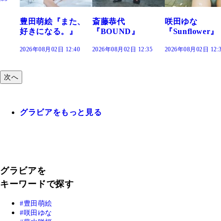
た、
斎藤恭代
咲田ゆな
藤水咲桜『花
』
『BOUND』
『Sunflower』
だまり』
:40
2026年08月02日 12:35
2026年08月02日 12:30
2026年08月02日 12:
次へ
グラビアをもっと見る
グラビアを
キーワードで探す
豊田萌絵
咲田ゆな