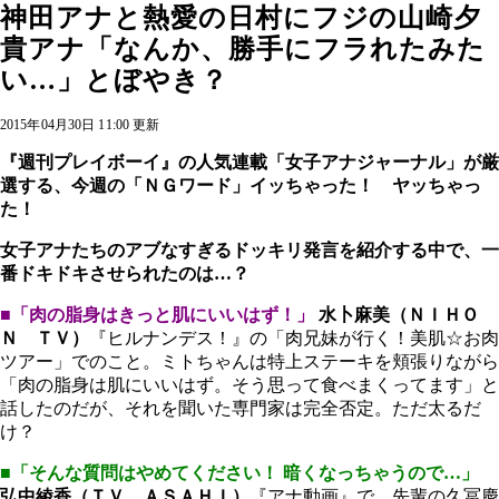
神田アナと熱愛の日村にフジの山崎夕
貴アナ「なんか、勝手にフラれたみた
い…」とぼやき？
2015年04月30日 11:00 更新
『週刊プレイボーイ』の人気連載「女子アナジャーナル」が厳
選する、今週の「ＮＧワード」イッちゃった！ ヤッちゃっ
た！
女子アナたちのアブなすぎるドッキリ発言を紹介する中で、一
番ドキドキさせられたのは…？
■「肉の脂身はきっと肌にいいはず！」
水卜麻美（ＮＩＨＯ
Ｎ ＴＶ）
『ヒルナンデス！』の「肉兄妹が行く！美肌☆お肉
ツアー」でのこと。ミトちゃんは特上ステーキを頬張りながら
「肉の脂身は肌にいいはず。そう思って食べまくってます」と
話したのだが、それを聞いた専門家は完全否定。ただ太るだ
け？
■「そんな質問はやめてください！ 暗くなっちゃうので…」
弘中綾香（ＴＶ ＡＳＡＨＩ）
『アナ動画』で、先輩の久冨慶