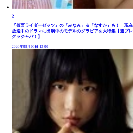
2
『仮面ライダーゼッツ』の「みなみ」＆「なすか」も！ 現在
放送中のドラマに出演中のモデルのグラビアを大特集【週プレ
グラジャパ！】
2026年08月05日 12:00