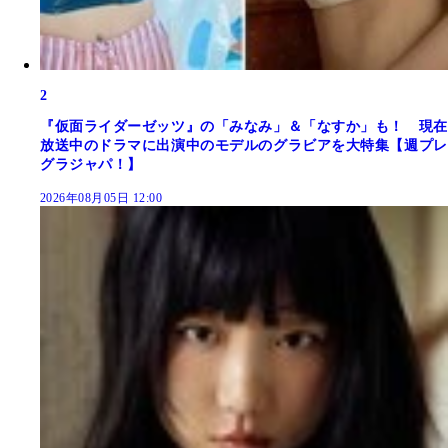
2
『仮面ライダーゼッツ』の「みなみ」＆「なすか」も！ 現在
放送中のドラマに出演中のモデルのグラビアを大特集【週プレ
グラジャパ！】
2026年08月05日 12:00