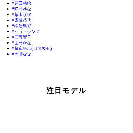
豊田萌絵
咲田ゆな
藤水咲桜
斎藤恭代
鍛治島彩
ピョ・ウンジ
三園響子
山田かな
藤嶌果歩(日向坂46)
七瀬なな
注目モデル