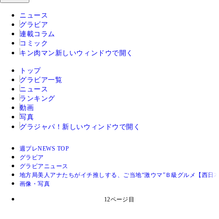
ニュース
グラビア
連載コラム
コミック
キン肉マン
新しいウィンドウで開く
トップ
グラビア一覧
ニュース
ランキング
動画
写真
グラジャパ！
新しいウィンドウで開く
週プレNEWS TOP
グラビア
グラビアニュース
地方局美人アナたちがイチ推しする、ご当地“激ウマ”Ｂ級グルメ【西日
画像・写真
12ページ目