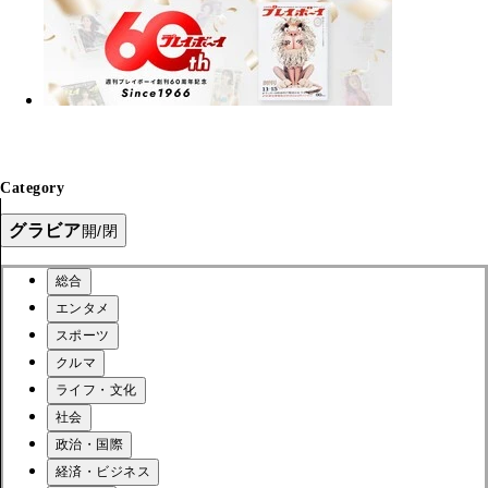
Category
グラビア
開/閉
総合
エンタメ
スポーツ
クルマ
ライフ・文化
社会
政治・国際
経済・ビジネス