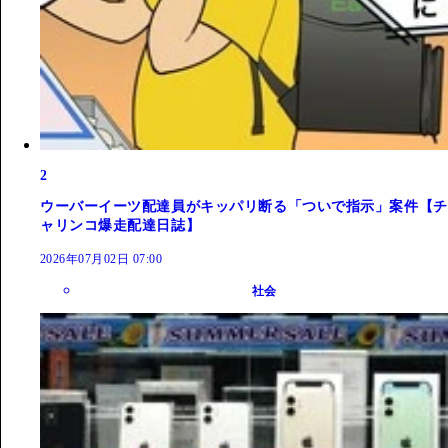
2
ウーバーイーツ配達員がキッパリ断る「ついで指示」案件【チ
ャリンコ爆走配達日誌】
2026年07月02日 07:00
社会