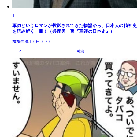
1
軍師というロマンが投影されてきた物語から、日本人の精神史
を読み解く一冊！（呉座勇一著『軍師の日本史』）
2026年08月04日 06:30
社会