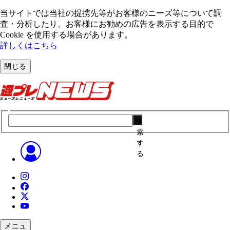
当サイトでは当社の提携先等がお客様のニーズ等について調
査・分析したり、お客様にお勧めの広告を表⽰する⽬的で
Cookie を使⽤する場合があります。
詳しくはこちら
閉じる
検
索
す
る
メニュ