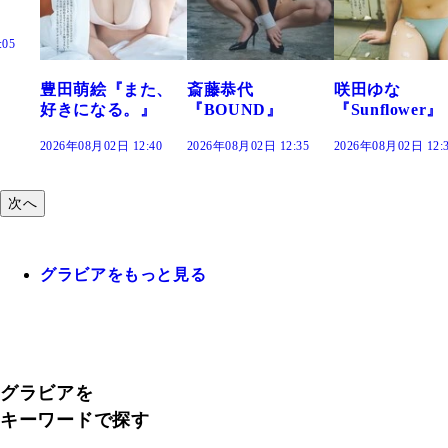
た、
斎藤恭代
咲田ゆな
藤水咲桜『花
』
『BOUND』
『Sunflower』
だまり』
:40
2026年08月02日 12:35
2026年08月02日 12:30
2026年08月02日 12:
次へ
グラビアをもっと見る
グラビアを
キーワードで探す