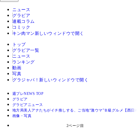
ニュース
グラビア
連載コラム
コミック
キン肉マン
新しいウィンドウで開く
トップ
グラビア一覧
ニュース
ランキング
動画
写真
グラジャパ！
新しいウィンドウで開く
週プレNEWS TOP
グラビア
グラビアニュース
地方局美人アナたちがイチ推しする、ご当地“激ウマ”Ｂ級グルメ【西日
画像・写真
2ページ目