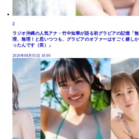
2
ラジオ沖縄の人気アナ・竹中知華が語る初グラビアの記憶「無
理、無理！と思いつつも、グラビアのオファーはすごく嬉しか
ったんです（笑）」
2026年08月01日 18:00