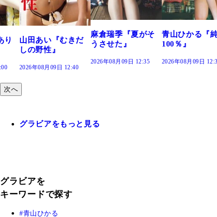
で。』
2026年08月09日 12:
麻倉瑞季『夏がそ
青山ひかる『純度
きだ
うさせた』
100％』
2026年08月09日 12:35
2026年08月09日 12:30
:40
次へ
グラビアをもっと見る
グラビアを
キーワードで探す
青山ひかる