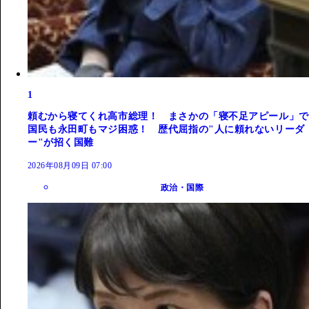
1
頼むから寝てくれ高市総理！ まさかの「寝不足アピール」で
国民も永田町もマジ困惑！ 歴代屈指の"人に頼れないリーダ
ー"が招く国難
2026年08月09日 07:00
政治・国際