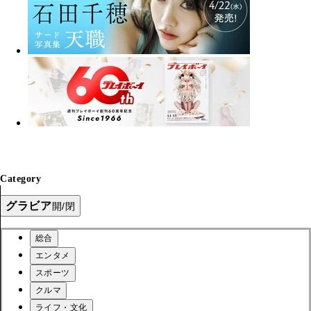
Category
グラビア
開/閉
総合
エンタメ
スポーツ
クルマ
ライフ・文化