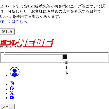
当サイトでは当社の提携先等がお客様のニーズ等について調
査・分析したり、お客様にお勧めの広告を表⽰する⽬的で
Cookie を使⽤する場合があります。
詳しくはこちら
閉じる
検
索
す
る
メニュ