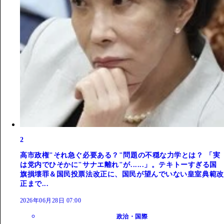
2
高市政権"それ急ぐ必要ある？"問題の不穏な力学とは？ 「実
は党内でひそかに"サナエ離れ"が......」。テキトーすぎる国
旗損壊罪＆国民投票法改正に、国民が望んでいない皇室典範改
正まで...
2026年06月28日 07:00
政治・国際