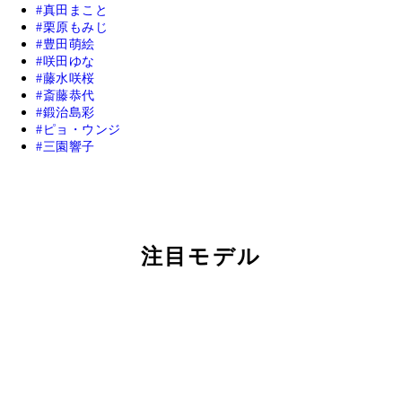
真田まこと
栗原もみじ
豊田萌絵
咲田ゆな
藤水咲桜
斎藤恭代
鍛治島彩
ピョ・ウンジ
三園響子
注目モデル