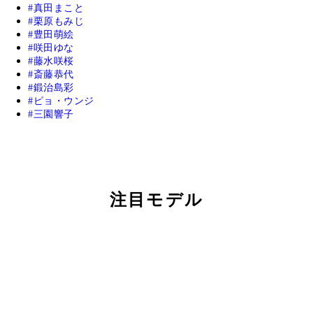
真田まこと
栗原もみじ
豊田萌絵
咲田ゆな
藤水咲桜
斎藤恭代
鍛治島彩
ピョ・ウンジ
三園響子
注目モデル