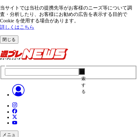
当サイトでは当社の提携先等がお客様のニーズ等について調
査・分析したり、お客様にお勧めの広告を表⽰する⽬的で
Cookie を使⽤する場合があります。
詳しくはこちら
閉じる
検
索
す
る
メニュ