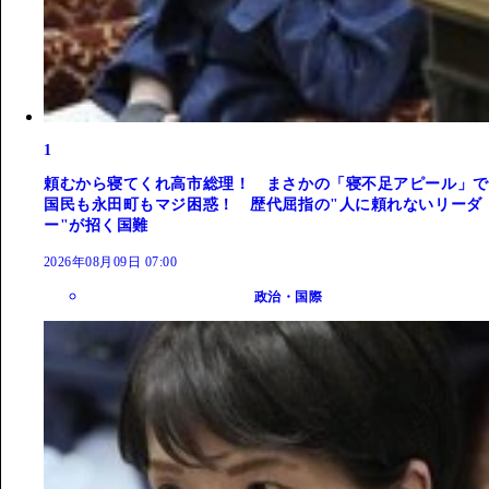
1
頼むから寝てくれ高市総理！ まさかの「寝不足アピール」で
国民も永田町もマジ困惑！ 歴代屈指の"人に頼れないリーダ
ー"が招く国難
2026年08月09日 07:00
政治・国際