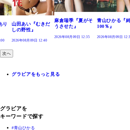
で。』
2026年08月09日 12
麻倉瑞季『夏がそ
青山ひかる『純度
むきだ
うさせた』
100％』
2026年08月09日 12:35
2026年08月09日 12:30
2:40
次へ
グラビアをもっと見る
グラビアを
キーワードで探す
青山ひかる