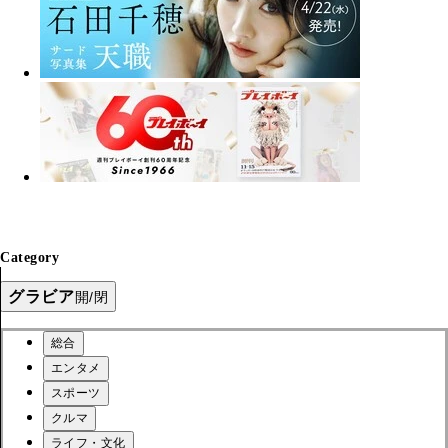
Category
グラビア
開/閉
総合
エンタメ
スポーツ
クルマ
ライフ・文化