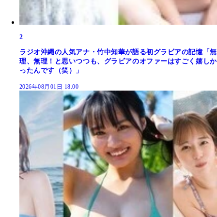
2
ラジオ沖縄の人気アナ・竹中知華が語る初グラビアの記憶「無
理、無理！と思いつつも、グラビアのオファーはすごく嬉しか
ったんです（笑）」
2026年08月01日 18:00