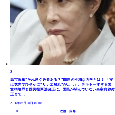
2
高市政権"それ急ぐ必要ある？"問題の不穏な力学とは？ 「実
は党内でひそかに"サナエ離れ"が......」。テキトーすぎる国
旗損壊罪＆国民投票法改正に、国民が望んでいない皇室典範改
正まで...
2026年06月28日 07:00
政治・国際