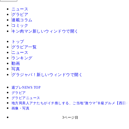
ニュース
グラビア
連載コラム
コミック
キン肉マン
新しいウィンドウで開く
トップ
グラビア一覧
ニュース
ランキング
動画
写真
グラジャパ！
新しいウィンドウで開く
週プレNEWS TOP
グラビア
グラビアニュース
地方局美人アナたちがイチ推しする、ご当地“激ウマ”Ｂ級グルメ【西日
画像・写真
3ページ目