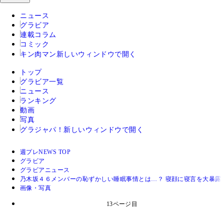
ニュース
グラビア
連載コラム
コミック
キン肉マン
新しいウィンドウで開く
トップ
グラビア一覧
ニュース
ランキング
動画
写真
グラジャパ！
新しいウィンドウで開く
週プレNEWS TOP
グラビア
グラビアニュース
乃木坂４６メンバーの恥ずかしい睡眠事情とは…？ 寝顔に寝言を大暴露
画像・写真
13ページ目