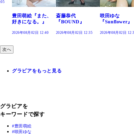
た、
斎藤恭代
咲田ゆな
藤水咲桜『花
』
『BOUND』
『Sunflower』
だまり』
:40
2026年08月02日 12:35
2026年08月02日 12:30
2026年08月02日 12:
次へ
グラビアをもっと見る
グラビアを
キーワードで探す
豊田萌絵
咲田ゆな