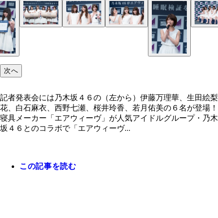
記者発表会には乃木坂４６の（左から）伊藤万理華
左から、伊藤万理華、生田絵梨花、白石麻衣、西野
左から、西野七瀬、桜井玲香、若月佑美
左から、生田絵梨花、白石麻衣、西野七瀬、桜井玲
左から、伊藤万理華、生田絵梨花、白石麻衣、西野
田絵梨花、白石麻衣、西野七瀬、桜井玲香、若月佑
瀬、桜井玲香、若月佑美
瀬、桜井玲香、若月佑美
６名が登場！
次へ
記者発表会には乃木坂４６の（左から）伊藤万理華、生田絵梨
花、白石麻衣、西野七瀬、桜井玲香、若月佑美の６名が登場！
寝具メーカー「エアウィーヴ」が人気アイドルグループ・乃木
坂４６とのコラボで「エアウィーヴ...
この記事を読む