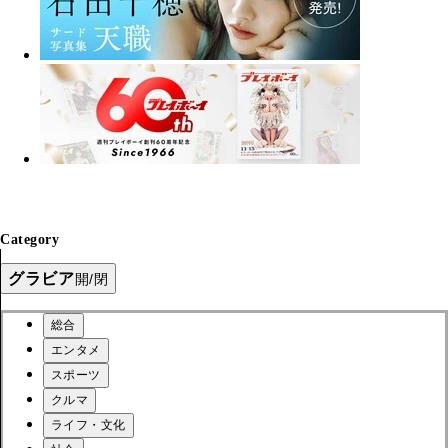
Category
グラビア
開/閉
総合
エンタメ
スポーツ
クルマ
ライフ・文化