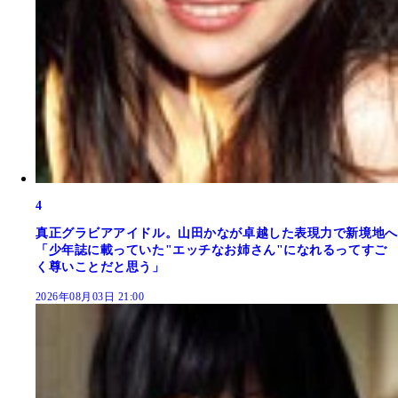
4
真正グラビアアイドル。山田かなが卓越した表現力で新境地へ
「少年誌に載っていた"エッチなお姉さん"になれるってすご
く尊いことだと思う」
2026年08月03日 21:00