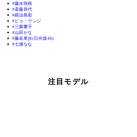
藤水咲桜
斎藤恭代
鍛治島彩
ピョ・ウンジ
三園響子
山田かな
藤嶌果歩(日向坂46)
七瀬なな
注目モデル