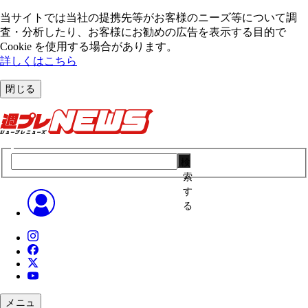
当サイトでは当社の提携先等がお客様のニーズ等について調
査・分析したり、お客様にお勧めの広告を表⽰する⽬的で
Cookie を使⽤する場合があります。
詳しくはこちら
閉じる
検
索
す
る
メニュ