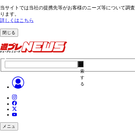
当サイトでは当社の提携先等がお客様のニーズ等について調査・
ります。
詳しくはこちら
閉じる
検
索
す
る
メニュ