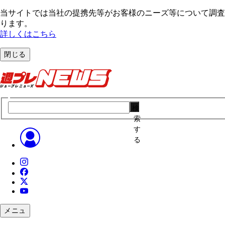
当サイトでは当社の提携先等がお客様のニーズ等について調査・
ります。
詳しくはこちら
閉じる
検
索
す
る
メニュ