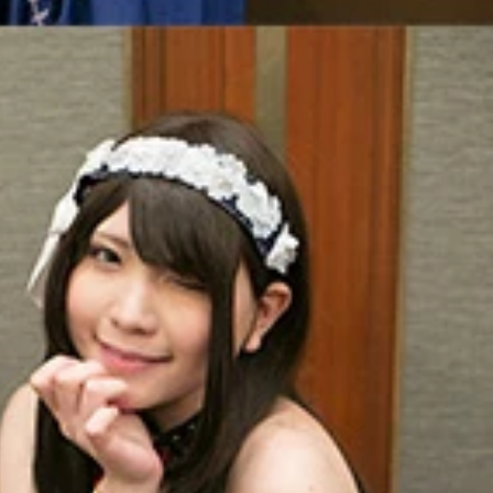
ント：@tomodaayaka
zuna530
ョン）Ｔｗｉｔｔｅｒアカウント：@ayanamiyume
ｅｒアカウント：@otoha_7s
ウント：@amemiyaluna
ｔｅｒアカウント：@739ra
ｔｔｅｒアカウント：@ma5mi2ta3n
ｒアカウント：@10tarou25
カウント：@noraneko_skmz
ｉｔｔｅｒアカウント：@73n_cos
@miyuchinpo
カウント：@nagi_MK02
@miren_momo
imidodoriri
@amatuka_rio
クちゃんＴｗｉｔｔｅｒアカウント：@iidaminami
@kikka_san
_hana
ai0605