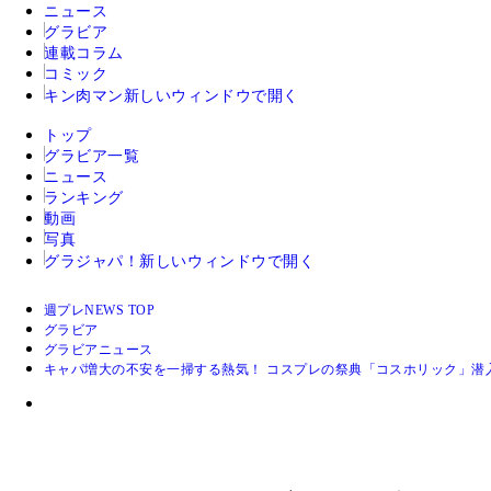
ニュース
グラビア
連載コラム
コミック
キン肉マン
新しいウィンドウで開く
トップ
グラビア一覧
ニュース
ランキング
動画
写真
グラジャパ！
新しいウィンドウで開く
週プレNEWS TOP
グラビア
グラビアニュース
キャパ増大の不安を一掃する熱気！ コスプレの祭典「コスホリック」潜