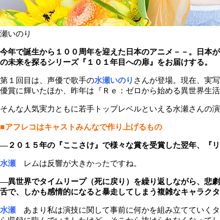
瀬いのり
今年で誕生から１００周年を迎えた日本のアニメ－－。日本が
の未来を探るシリーズ『１０１年目への扉』をお届けする。
第１回目は、声優で歌手の
水瀬いのり
さんが登場。現在、実写
優賞に輝いたほか、昨年は『Ｒｅ：ゼロから始める異世界生活
そんな人気実力ともに若手トップレベルといえる水瀬さんの演
■アフレコはキャストみんなで作り上げるもの
―２０１５年の『ここさけ』で様々な賞を受賞した翌年、『リ
水瀬
レムは反響が大きかったですね。
―異世界でタイムリープ（死に戻り）を繰り返しながら、悲劇
舌で、しかも感情的になると暴走してしまう複雑なキャラクタ
水瀬
あまり私は演技に関して事前に何かを組み立てていくタ