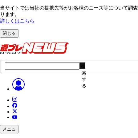
当サイトでは当社の提携先等がお客様のニーズ等について調査・
ります。
詳しくはこちら
閉じる
検
索
す
る
メニュ