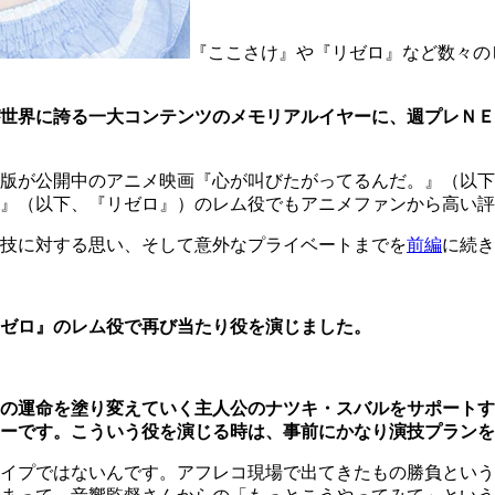
『ここさけ』や『リゼロ』など数々の
世界に誇る一大コンテンツのメモリアルイヤーに、
週プレＮＥ
版が公開中のアニメ映画『心が叫びたがってるんだ。』（以下
』（以下、『リゼロ』）のレム役でもアニメファンから高い評
技に対する思い、そして意外なプライベートまでを
前編
に続き
ゼロ』のレム役で再び当たり役を演じました。
の運命を塗り変えていく主人公のナツキ・スバルをサポートす
ーです。こういう役を演じる時は、事前にかなり演技プランを
イプではないんです。アフレコ現場で出てきたもの勝負という