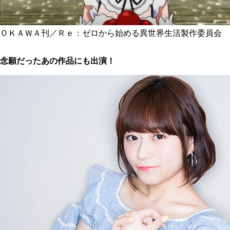
ＯＫＡＷＡ刊／Ｒｅ：ゼロから始める異世界生活製作委員会
念願だったあの作品にも出演！