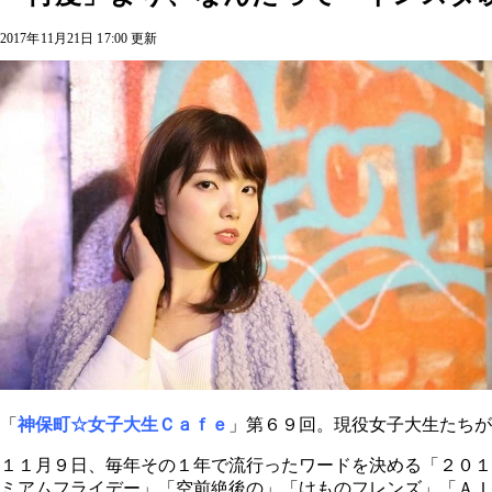
2017年11月21日 17:00 更新
「
神保町☆女子大生Ｃａｆｅ
」第６９回。現役女子大生たちが
１１月９日、毎年その１年で流行ったワードを決める「２０１
ミアムフライデー」「空前絶後の」「けものフレンズ」「ＡＩ