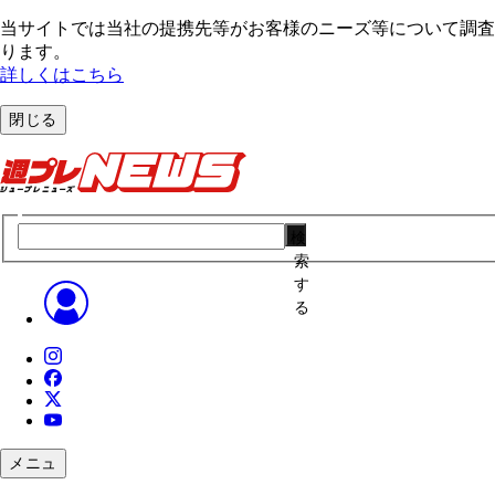
当サイトでは当社の提携先等がお客様のニーズ等について調査・
ります。
詳しくはこちら
閉じる
検
索
す
る
メニュ