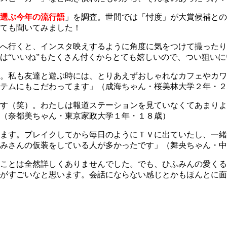
選ぶ今年の流行語
」を調査。世間では「忖度」が大賞候補との
ても聞いてみました！
へ行くと、インスタ映えするように角度に気をつけて撮ったり
は“いいね”もたくさん付くからとても嬉しいので、つい狙い
。私も友達と遊ぶ時には、とりあえずおしゃれなカフェやカワ
テムにもこだわってます」（成海ちゃん・桜美林大学２年・２
す（笑）。わたしは報道ステーションを見ていなくてあまりよ
（奈都美ちゃん・東京家政大学１年・１８歳）
ます。ブレイクしてから毎日のようにＴＶに出ていたし、一緒
みさんの仮装をしている人が多かったです」（舞央ちゃん・中
ことは全然詳しくありませんでした。でも、ひふみんの愛くる
感がすごいなと思います。会話にならない感じとかもほんとに