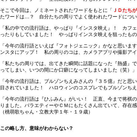
そこで今回は、ノミネートされたワードをもとに「
ＪＤたちが
たワードは…？ 自分たちの周りでよく使われたワードについ
「私の中での流行語は、やっぱり『インスタ映え』！ カフェ
ったりもしていました！ やっぱりインスタ映えを狙ったもの
「今年の流行語といえば『フォトジェニック』かなと思います
ンスタにアップ！ 私の周りのコは、カメラアプリや撮影アイ
「私たちの周りでは、出てきた瞬間に話題になった『熱盛』で
ってしまい、いつの間にか口癖になってしまいました（笑）」
「今年の流行語は、ブルゾンちえみさんの『３５億』だと思い
目されていました！ ハロウィンのコスプレでもブルゾンちえ
「今年の流行語は『ひふみん』がいい！ 正直、今まで将棋の
りました。バラエティーやＣＭにもたくさん出ていて、存在
（桃萌歌ちゃん・立教大学１年・１９歳）
この略し方、意味がわからない？