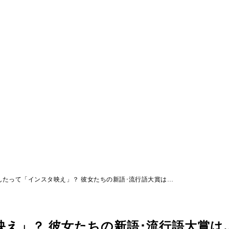
んたって「インスタ映え」？ 彼女たちの新語･流行語大賞は…
え」？ 彼女たちの新語･流行語大賞は