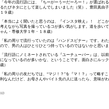
「今年の流行語には、『ちーがーうーだーろー！』が選ばれる
るたびネタにとして楽しんでしまいました（笑）。豊田真由子
１９歳）
「本当によく聞いたと思うのは、『インスタ映え』！ どこか
考えながら写真を撮っているコが多い気がします。道を歩いて
ゃん・専修大学１年・１８歳）
「私の周りで流行っていたのは『ハンドスピナー』です。わた
ので、男の人はひとりひとつ持っているのではないかと思いま
「流行語にノミネートされている『ユーチューバー』は、以前
になっているのが多いかな、ということです。面白さにルック
歳）
「私の周りの友だちでは、“マジ！？”を『マ！？』って略すこ
利なんだけど、お母さんやバイト先の人に送ったら、意味がわ