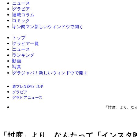
ニュース
グラビア
連載コラム
コミック
キン肉マン
新しいウィンドウで開く
トップ
グラビア一覧
ニュース
ランキング
動画
写真
グラジャパ！
新しいウィンドウで開く
週プレNEWS TOP
グラビア
グラビアニュース
「忖度」より、な
「忖度」より、なんたって「インスタ映