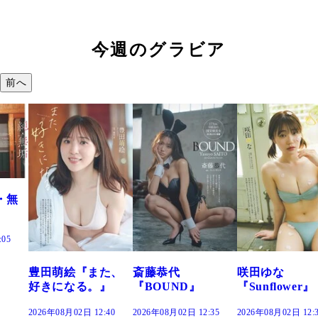
今週のグラビア
前へ
『また、
斎藤恭代
咲田ゆな
藤水咲桜『
る。』
『BOUND』
『Sunflower』
だまり』
 12:40
2026年08月02日 12:35
2026年08月02日 12:30
2026年08月02日 