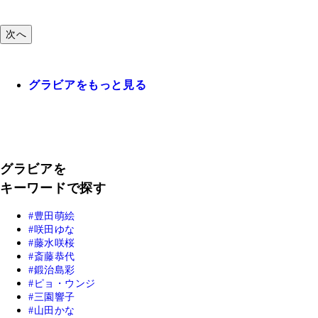
次へ
グラビアをもっと見る
グラビアを
キーワードで探す
豊田萌絵
咲田ゆな
藤水咲桜
斎藤恭代
鍛治島彩
ピョ・ウンジ
三園響子
山田かな