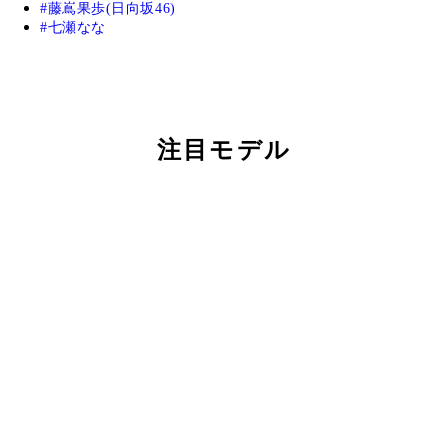
藤嶌果歩(日向坂46)
七瀬なな
注目モデル