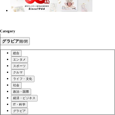
Category
グラビア
開/閉
総合
エンタメ
スポーツ
クルマ
ライフ・文化
社会
政治・国際
経済・ビジネス
IT・科学
グラビア