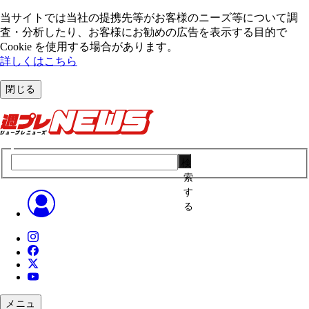
当サイトでは当社の提携先等がお客様のニーズ等について調
査・分析したり、お客様にお勧めの広告を表⽰する⽬的で
Cookie を使⽤する場合があります。
詳しくはこちら
閉じる
検
索
す
る
メニュ