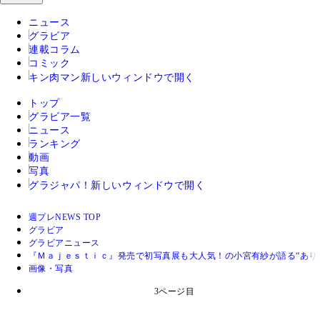
ニュース
グラビア
連載コラム
コミック
キン肉マン
新しいウィンドウで開く
トップ
グラビア一覧
ニュース
ランキング
動画
写真
グラジャパ！
新しいウィンドウで開く
週プレNEWS TOP
グラビア
グラビアニュース
『Ｍａｊｅｓｔｉｃ』発売で初写真展も大人気！の小宮有紗が語る“あり
画像・写真
3ページ目