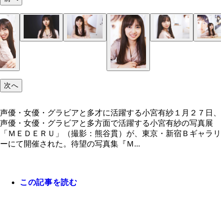
熊谷氏の「女性は２３歳が一番美しい説」を証明す
ありしゃが声優を務める『ラブライブ！』ファンの
国内外から多くのファンが訪れた「お渡し会」
コラボグッズはTシャツのほか、トートバッグも！
「背中の産毛まで鮮明に見えます！」とありしゃ
一日限定のプレミアイベント「MEDERU」
フォトグラファー・熊谷貫氏（右）のイチ推しカッ
品群
コも
次へ
声優・女優・グラビアと多才に活躍する小宮有紗１月２７日、
声優・女優・グラビアと多方面で活躍する小宮有紗の写真展
「ＭＥＤＥＲＵ」（撮影：熊谷貫）が、東京・新宿Ｂギャラリ
ーにて開催された。待望の写真集『Ｍ...
この記事を読む