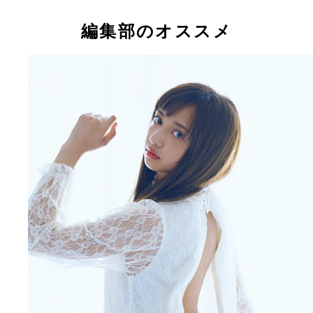
声優・女優・グラビアと多才に活躍する小宮有紗
チャッキー、マリリン・モンローに扮した写真も。
らは２月４、５日「小宮有紗バースデーパーティー
編集部のオススメ
売のカレンダーより