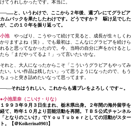
けてうれしかったです。本当に。
──......と、いうわけで、ここから２年後、週プレにてグラビア
カムバックを果たしたわけです。どうですか？ 駆け足でした
が、この１０年を振り返って。
小池
やっぱり、こうやって続けて見ると、成長が生々しくわ
かりますよね（笑）。でも最初は、こんなにグラビアを続けら
れると思ってなかったので。今、当時の自分に声をかけるとし
たら「まだやってるよ！」って言いたいかな。
それと、大人になったからこそ「こういうグラビアもやってみ
たい。いい作品は残したい」って思うようになったので、もう
ちょっと突き詰めたいなって思ってます。
──―それはうれしい。これからも週プレをよろしくです～。
●小池里奈（こいけ・りな）
１９９３年９月３日生まれ、栃木県出身。２年間の海外留学を
経て、昨年１０月より芸能活動を再開。ＴＢＳ公式チャンネル
「となりのこいけ」でＹｏｕＴｕｂｅｒとしての活動がスター
ト。【＠Koikerina0903】