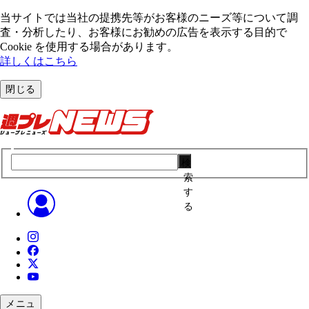
当サイトでは当社の提携先等がお客様のニーズ等について調
査・分析したり、お客様にお勧めの広告を表⽰する⽬的で
Cookie を使⽤する場合があります。
詳しくはこちら
閉じる
検
索
す
る
メニュ