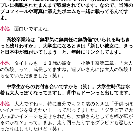
プレに掲載されたまんまで収録されています。なので、当時の
プロフィールや写真に添えたポエムも一緒に載ってるんです
よ。
小池
面白いですよね。
──高校卒業時は「無邪気に無責任に無防備でいられる時もき
っと残りわずか」、大学生になるときは「新しい彼女に、きっ
と日本中が気付いてしまう」と、年齢にリンクしてます。
小池
タイトルも「１８歳の彼女」「小池里奈第二章」「大人
の階段」って、成長してますね。週プレさんには大人の階段上
らせていただきました（笑）。
──中学生からのお付き合いですから（笑）。大学生時代は水
着も大人っぽくなってますし、背中もドーンっと出してます。
小池
大人ですね～。特に自分でも２０歳のときは「子供っぽ
いイメージを変えたい！」って思ってました。「グラビアで大
人っぽいイメージを見せられたら、女優さんとしても幅が広が
るのかな？」って。まぁ、走り回ったりするグラビアも恋しか
ったりはしましたけど（笑）。