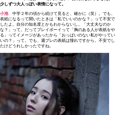
少しずつ大人っぽい表情になって。
小池
中学２年の頃から続けて見ると、確かに（笑）。でも、
表紙になるって聞いたときは「私でいいのかな？」って不安で
したよ。自分の知名度とかもわからないし。「大丈夫なのか
な？」って。だってプレイボーイって「胸のある人が表紙をや
る」ってイメージがあったから「おっぱいのない私がやってい
いの？」って。でも、週プレの表紙は憧れですから。不安でし
たけどうれしかったですね。