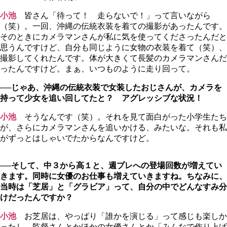
小池
皆さん「待って！ 走らないで！」って言いながら
（笑）。一回、沖縄の伝統衣装を着ての撮影があったんです。
そのときにカメラマンさんが私に気を使ってくださったんだと
思うんですけど、自分も同じように女物の衣装を着て（笑）、
撮影してくれたんです。体が大きくて長髪のカメラマンさんだ
ったんですけど。まぁ、いつものように走り回って。
──じゃあ、沖縄の伝統衣装で女装したおじさんが、カメラを
持って少女を追い回してたと？ アグレッシブな状況！
小池
そうなんです（笑）。それを見て面白がった小学生たち
が、さらにカメラマンさんを追いかける、みたいな。それも私
がずっとはしゃいでたからなんですけど。
──そして、中３から高１と、週プレへの登場回数が増えてい
きます。同時に女優のお仕事も増えていきますね。ちなみに、
当時は「芝居」と「グラビア」って、自分の中でどんなすみ分
けだったんですか？
小池
お芝居は、やっぱり「誰かを演じる」って感じも楽しか
ったし、監督さんとかほかの女優さんとか「みんなで作り上げ