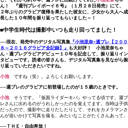
ん！
『週刊プレイボーイ
６号
』（１月２８日発売）
にて、
２年ぶりのグラビア復帰を果たした彼女に、少女から大人へ成
長した１０年間を振り返ってもらいました～！
■中学生時代は撮影中いつも走り回ってました！
──現在、発売中のデジタル写真集
『小池里奈×週プレ【２００
８～２０１６グラビア全記録】』
も大好評！ 小池里奈ちゃ
ん・週プレグラビアデビュー１０年を記念して、振り返りイン
タビューです。読者の皆さんも、デジタル写真集を見ながら振
り返っていただきたいですね。
小池
ですね（笑）。よろしくお願いします。
──週プレのグラビアに初登場したのが１５歳のときです。
小池
そうです。『仮面ライダーキバ』やってる頃です。週プ
レさんに出れるのがうれしかったのを覚えてます。当時は子供
だったので、撮影中に走りだしたりして、それをカメラマンさ
んが追いかけて写真を撮る、みたいなことがたくさんあって。
──ＴＨＥ・自由奔放！