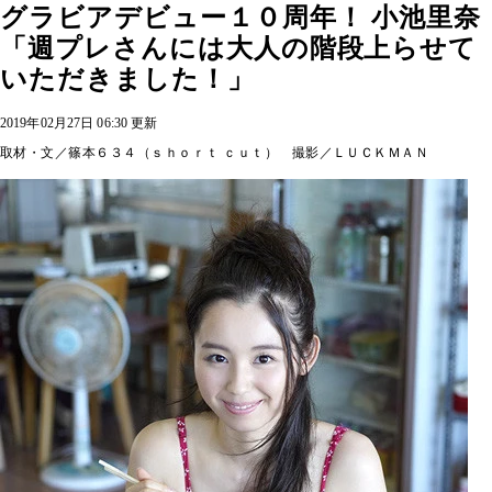
グラビアデビュー１０周年！ 小池里奈
「週プレさんには大人の階段上らせて
いただきました！」
2019年02月27日 06:30 更新
取材・文／篠本６３４（ｓｈｏｒｔ ｃｕｔ） 撮影／ＬＵＣＫＭＡＮ