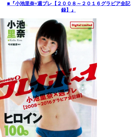
■『小池里奈×週プレ【２００８～２０１６グラビア全記
録】』