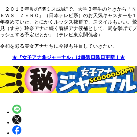
「２０１６年度の"準ミス成城"で、大学３年生のときから『Ｎ
ＥＷＳ ＺＥＲＯ』（日本テレビ系）のお天気キャスターを１
年務めていた。とにかくルックス抜群で、スタイルもいい。鷲
見（すみ）玲奈アナに続く看板アナ候補として、局を挙げてプ
ッシュする予定だとか」（テレビ東京関係者）
令和を彩る美女アナたちに今後も注目していきたい。
★『女子アナ㊙ジャーナル』は毎週日曜日更新！★