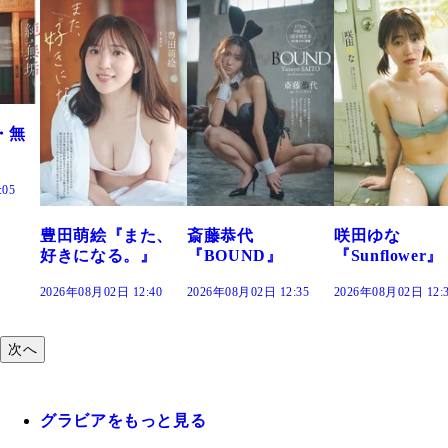
た、
斎藤恭代
咲田ゆな
藤水咲桜『花
』
『BOUND』
『Sunflower』
だまり』
:40
2026年08月02日 12:35
2026年08月02日 12:30
2026年08月02日 12:
次へ
グラビアをもっと見る