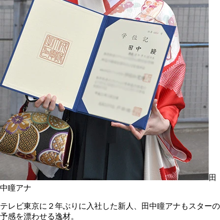
田
中瞳アナ
テレビ東京に２年ぶりに入社した新人、田中瞳アナもスターの
予感を漂わせる逸材。