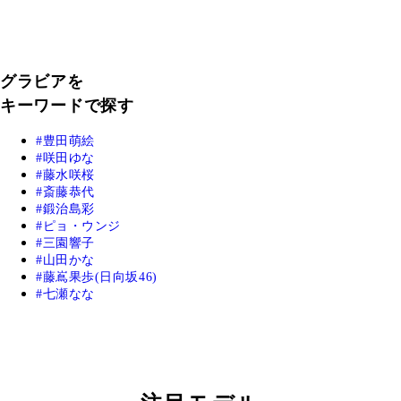
グラビアを
キーワードで探す
豊田萌絵
咲田ゆな
藤水咲桜
斎藤恭代
鍛治島彩
ピョ・ウンジ
三園響子
山田かな
藤嶌果歩(日向坂46)
七瀬なな