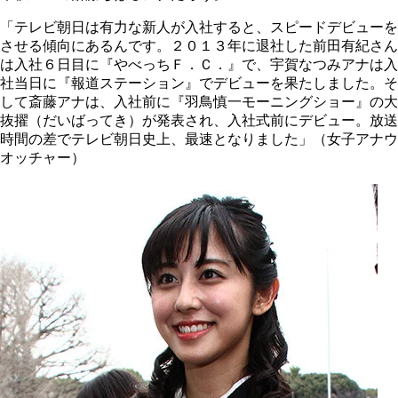
「テレビ朝日は有力な新人が入社すると、スピードデビューを
させる傾向にあるんです。２０１３年に退社した前田有紀さん
は入社６日目に『やべっちＦ．Ｃ．』で、宇賀なつみアナは入
社当日に『報道ステーション』でデビューを果たしました。そ
して斎藤アナは、入社前に『羽鳥慎一モーニングショー』の大
抜擢（だいばってき）が発表され、入社式前にデビュー。放送
時間の差でテレビ朝日史上、最速となりました」（女子アナウ
オッチャー）