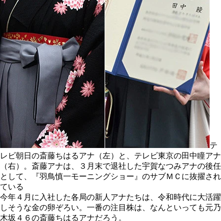
テ
レビ朝日の斎藤ちはるアナ（左）と、テレビ東京の田中瞳アナ
（右）。斎藤アナは、３月末で退社した宇賀なつみアナの後任
として、『羽鳥慎一モーニングショー』のサブＭＣに抜擢され
ている
今年４月に入社した各局の新人アナたちは、令和時代に大活躍
しそうな金の卵ぞろい。一番の注目株は、なんといっても元乃
木坂４６の斎藤ちはるアナだろう。