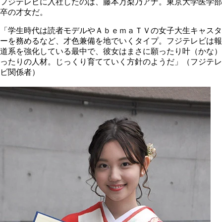
フジテレビに入社したのは、藤本万梨乃アナ。東京大学医学部
卒の才女だ。
「学生時代は読者モデルやＡｂｅｍａＴＶの女子大生キャスタ
ーを務めるなど、才色兼備を地でいくタイプ。フジテレビは報
道系を強化している最中で、彼女はまさに願ったり叶（かな）
ったりの人材。じっくり育てていく方針のようだ」（フジテレ
ビ関係者）