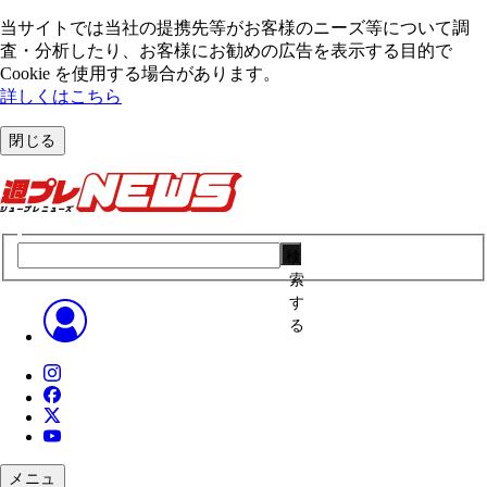
当サイトでは当社の提携先等がお客様のニーズ等について調
査・分析したり、お客様にお勧めの広告を表⽰する⽬的で
Cookie を使⽤する場合があります。
詳しくはこちら
閉じる
検
索
す
る
メニュ