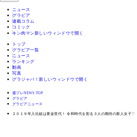
ニュース
グラビア
連載コラム
コミック
キン肉マン
新しいウィンドウで開く
トップ
グラビア一覧
ニュース
ランキング
動画
写真
グラジャパ！
新しいウィンドウで開く
週プレNEWS TOP
グラビア
グラビアニュース
２０１９年入社組は黄金世代！ 令和時代を彩る３人の期待の新人女子ア