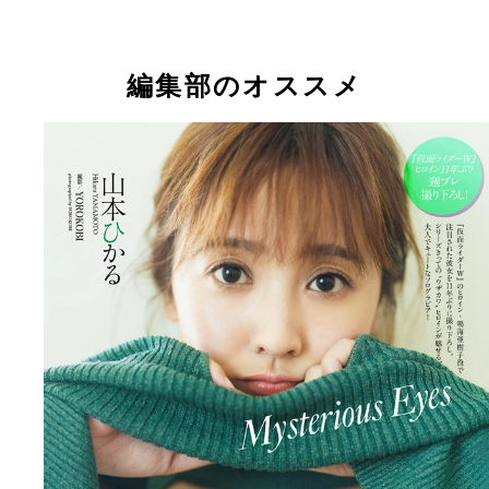
編集部のオススメ
【デジタル限定】山本ひかる写真集『Ｍｙｓｔｅｒ
ｕｓ Ｅｙｅｓ』 （Ｃ）ＹＯＲＯＫＯＢＩ／集英