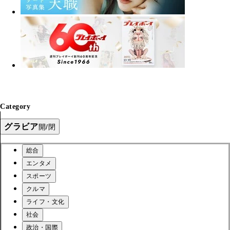
Category
グラビア
開/閉
総合
エンタメ
スポーツ
クルマ
ライフ・文化
社会
政治・国際