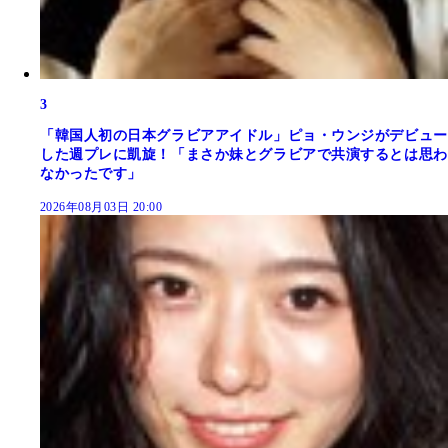
3
「韓国人初の日本グラビアアイドル」ピョ・ウンジがデビュー
した週プレに凱旋！「まさか妹とグラビアで共演するとは思わ
なかったです」
2026年08月03日 20:00