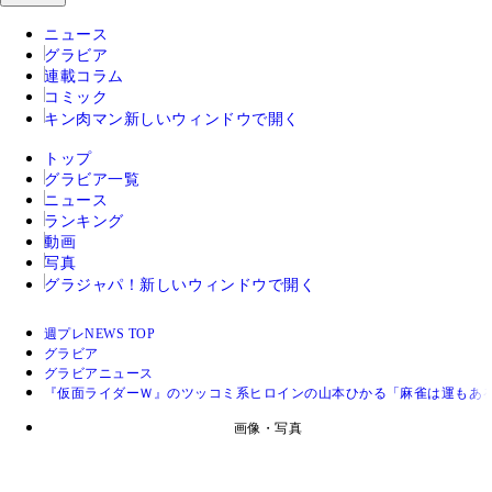
ニュース
グラビア
連載コラム
コミック
キン肉マン
新しいウィンドウで開く
トップ
グラビア一覧
ニュース
ランキング
動画
写真
グラジャパ！
新しいウィンドウで開く
週プレNEWS TOP
グラビア
グラビアニュース
『仮面ライダーＷ』のツッコミ系ヒロインの山本ひかる「麻雀は運もあ
画像・写真