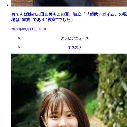
おてんば娘の志田友美もこの夏、独立「『鎧武／ガイム』の現
場は"家族"であり"教室"でした」
2021年09月13日 06:10
グラビアニュース
オススメ