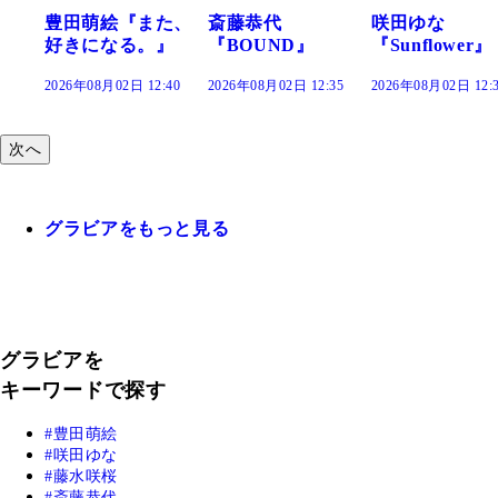
田萌絵『また、
斎藤恭代
咲田ゆな
藤
きになる。』
『BOUND』
『Sunflower』
だ
26年08月02日 12:40
2026年08月02日 12:35
2026年08月02日 12:30
202
次へ
グラビアをもっと見る
グラビアを
キーワードで探す
豊田萌絵
咲田ゆな
藤水咲桜
斎藤恭代