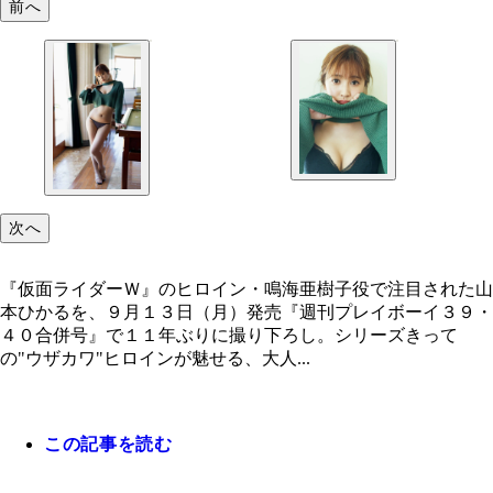
前へ
次へ
『仮面ライダーＷ』のヒロイン・鳴海亜樹子役で注目された山
本ひかるを、９月１３日（月）発売『週刊プレイボーイ３９・
４０合併号』で１１年ぶりに撮り下ろし。シリーズきって
の"ウザカワ"ヒロインが魅せる、大人...
この記事を読む