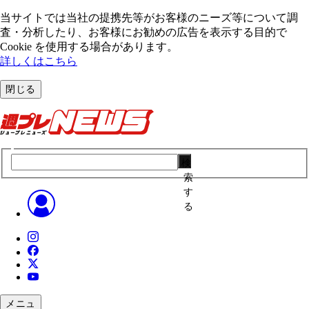
当サイトでは当社の提携先等がお客様のニーズ等について調
査・分析したり、お客様にお勧めの広告を表⽰する⽬的で
Cookie を使⽤する場合があります。
詳しくはこちら
閉じる
検
索
す
る
メニュ