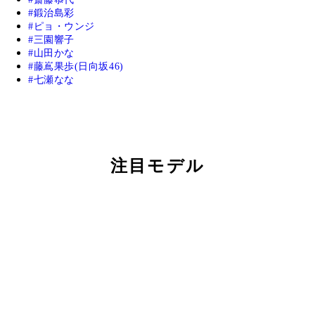
鍛治島彩
ピョ・ウンジ
三園響子
山田かな
藤嶌果歩(日向坂46)
七瀬なな
注目モデル