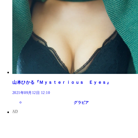
山本ひかる『Ｍｙｓｔｅｒｉｏｕｓ Ｅｙｅｓ』
2021年09月12日 12:10
グラビア