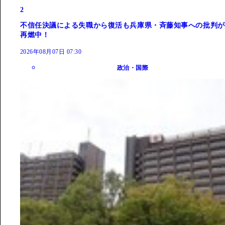
2
不信任決議による失職から復活も兵庫県・斉藤知事への批判が
再燃中！
2026年08月07日 07:30
政治・国際