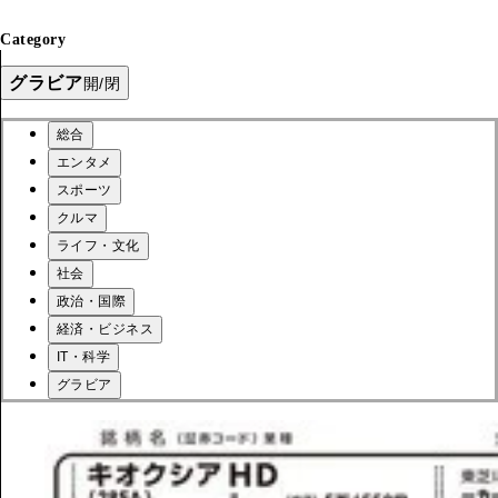
Category
グラビア
開/閉
総合
エンタメ
スポーツ
クルマ
ライフ・文化
社会
政治・国際
経済・ビジネス
IT・科学
グラビア