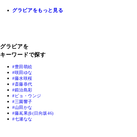
グラビアをもっと見る
グラビアを
キーワードで探す
豊田萌絵
咲田ゆな
藤水咲桜
斎藤恭代
鍛治島彩
ピョ・ウンジ
三園響子
山田かな
藤嶌果歩(日向坂46)
七瀬なな