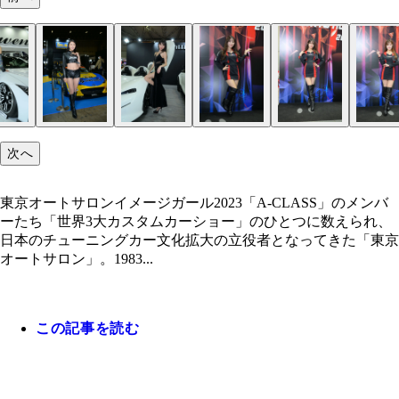
東京オートサロンイメージガール2024「A-CLASS
ンバーたち
次へ
東京オートサロンイメージガール2023「A-CLASS」のメンバ
ーたち「世界3大カスタムカーショー」のひとつに数えられ、
日本のチューニングカー文化拡大の立役者となってきた「東京
オートサロン」。1983...
この記事を読む
WILD SPEEDのブースでは、人気レースクイーン
星ルミカ（ROWEN）
渕上ひかる（OHLINS）
桑田彩（FIEVILLE）
花乃衣美優（東京オートサロンイメージガール2023
長坂有紗（東京オートサロンイメージガール2023「
広瀬晏夕（東京オートサロンイメージガール2023「
藤井マリー（東京オートサロンイメージガール2023
松田蘭（東京オートサロンイメージガール2023「A
朝倉咲彩（東京オートサロンイメージガール2023「