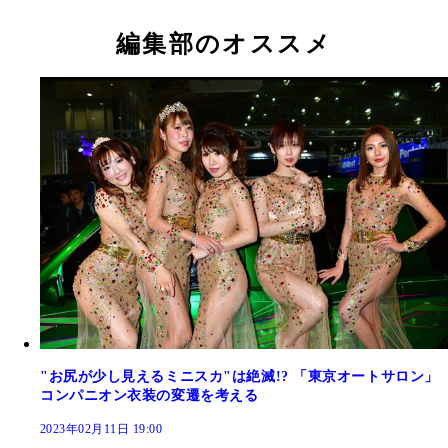
ちむがフロアコンパニオンを務めていた
CLASS」）
CLASS」）
CLASS」）
CLASS」）
CLASS」）
CLASS」）
編集部のオススメ
"お尻が少し見えるミニスカ"は絶滅!? 「東京オートサロン」
コンパニオン衣装の変遷を考える
2023年02月11日 19:00