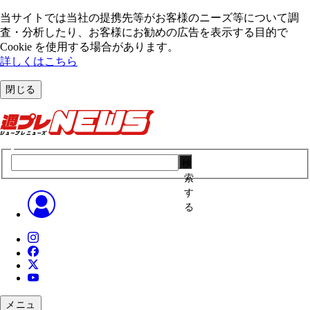
当サイトでは当社の提携先等がお客様のニーズ等について調
査・分析したり、お客様にお勧めの広告を表⽰する⽬的で
Cookie を使⽤する場合があります。
詳しくはこちら
閉じる
検
索
す
る
メニュ