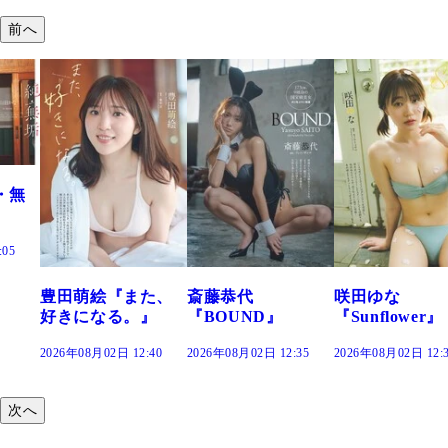
前へ
た、
斎藤恭代
咲田ゆな
藤水咲桜『花
』
『BOUND』
『Sunflower』
だまり』
:40
2026年08月02日 12:35
2026年08月02日 12:30
2026年08月02日 12:
次へ