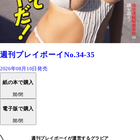
週刊プレイボーイNo.34-35
2026年08月10日発売
紙の本で購入
開/閉
電子版で購入
開/閉
週刊プレイボーイが運営するグラビア