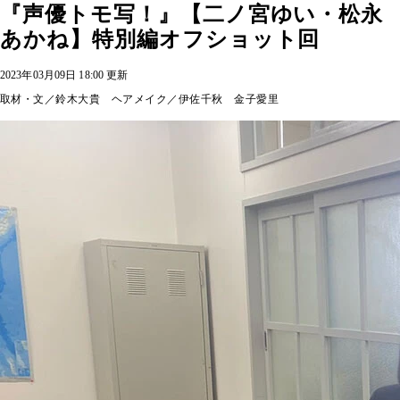
『声優トモ写！』【二ノ宮ゆい・松永
あかね】特別編オフショット回
2023年03月09日 18:00 更新
取材・文／鈴木大貴 ヘアメイク／伊佐千秋 金子愛里