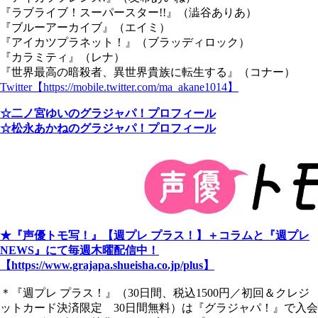
『ラブライブ！スーパースター!!』（澁谷ありあ）
『ブルーアーカイブ』（エイミ）
『アイカツプラネット！』（ブラッディロック）
『カラミティ』（レナ）
『世界最高の暗殺者、異世界貴族に転生する』（コナー）
Twitter【https://mobile.twitter.com/ma_akane1014】
☆二ノ宮ゆいのグラジャパ！プロフィール
☆松永あかねのグラジャパ！プロフィール
★『声優トモ写！』【週プレ プラス！】＋コラムと『週プレ
NEWS』にて毎週木曜配信中！
【https://www.grajapa.shueisha.co.jp/plus】
＊『週プレ プラス！』（30日間、税込1500円／初回＆クレジ
ットカード決済限定 30日間無料）は『グラジャパ！』で入会