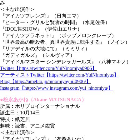
み
＜主な出演作＞
『アイカツフレンズ!』（日向エマ）
『ピーター・グリルと賢者の時間』（水尾佐保）
『IDOL舞SHOW』（伊佐山エリナ）
『アイカツプラネット!』（ポップメロンクレープ）
『世界最高の暗殺者、異世界貴族に転生する』（ノイン）
『リアデイルの大地にて』（ミミリィ）
『ガディガルズ』（シルヴィア）
『アイドルマスター シンデレラガールズ』（八神マキノ）
Twitter【https://twitter.com/YuiNinomiya0906】
アーティストTwitter【https://twitter.com/YuiNinomiyas】
Blog【https://ameblo.jp/ninomiyayui-0906/】
Instagram【https://www.instagram.com/yui_ninomiya/】
●松永あかね（Akane MATSUNAGA）
所属：ホリプロインターナショナル
誕生日：10月14日
特技：紙芝居
趣味：読書、アニメ鑑賞
＜主な出演作＞
『アイカツフレンズ!』（友希あいね）