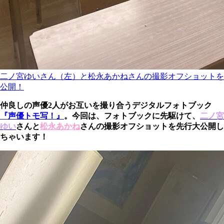
二ノ宮ゆいさん（左）と松永あかねさんの撮影オフショットを
公開！
仲良しの声優2人がお互いを撮り合うデジタルフォトブック
『声優トモ写！』
。今回は、フォトブックに先駆けて、
二ノ宮
ゆい
さんと
松永あかね
さんの撮影オフショットを先行大公開し
ちゃいます！