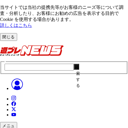
当サイトでは当社の提携先等がお客様のニーズ等について調
査・分析したり、お客様にお勧めの広告を表⽰する⽬的で
Cookie を使⽤する場合があります。
詳しくはこちら
閉じる
検
索
す
る
メニュ