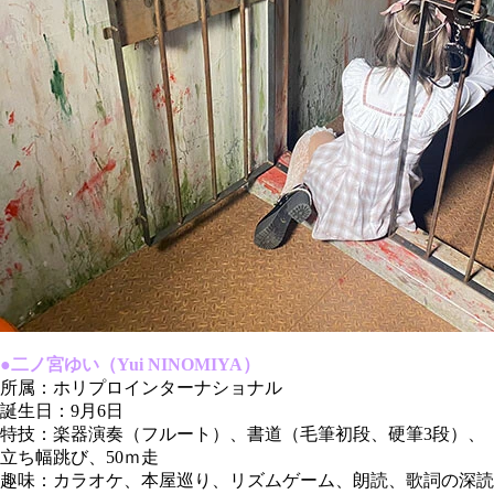
●二ノ宮ゆい（Yui NINOMIYA）
所属：ホリプロインターナショナル
誕生日：9月6日
特技：楽器演奏（フルート）、書道（毛筆初段、硬筆3段）、
立ち幅跳び、50ｍ走
趣味：カラオケ、本屋巡り、リズムゲーム、朗読、歌詞の深読