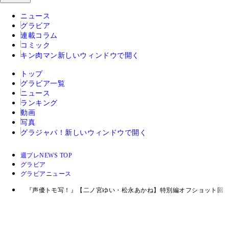
ニュース
グラビア
連載コラム
コミック
キン肉マン
新しいウィンドウで開く
トップ
グラビア一覧
ニュース
ランキング
動画
写真
グラジャパ！
新しいウィンドウで開く
週プレNEWS TOP
グラビア
グラビアニュース
『声優トモ写！』【二ノ宮ゆい・松永あかね】特別編オフショット回