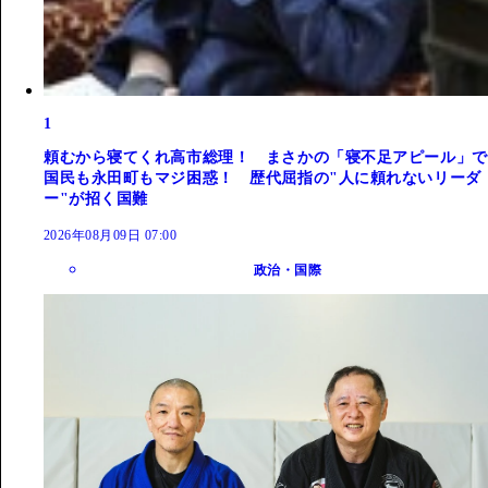
1
頼むから寝てくれ高市総理！ まさかの「寝不足アピール」で
国民も永田町もマジ困惑！ 歴代屈指の"人に頼れないリーダ
ー"が招く国難
2026年08月09日 07:00
政治・国際