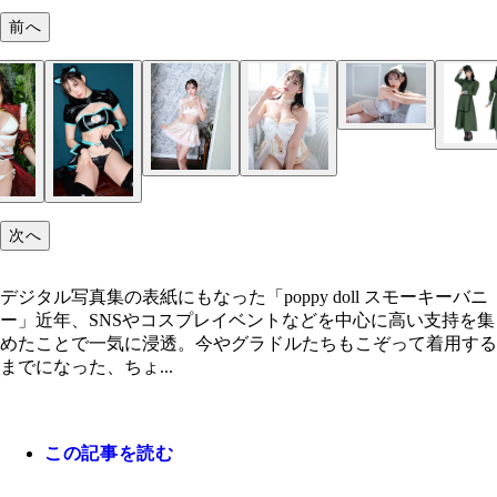
前へ
poppy doll スモーキーバニー
２０周年を記念した特別なメイド服。クリアストー
ロゴカラー「ミントグリーン」×ロゴモチーフ「蝶
デザインテーマになっている。こちらも１万円以下
次へ
入可能。（写真提供／clearstone）
デジタル写真集の表紙にもなった「poppy doll スモーキーバニ
クリアストーンの人気商品『洋館メイド』。ハロウ
ー」近年、SNSやコスプレイベントなどを中心に高い支持を集
ならではのゾンビメイクにもバッチリ似合う。（写
めたことで一気に浸透。今やグラドルたちもこぞって着用する
供／clearstone）
地雷系カラーが特徴的な「ストロベリーキャット」
までになった、ちょ...
フルエンサーやアイドルを中心にＳＮＳで火が付い
気商品。（写真提供／clearstone）
デジタル写真集の表紙にもなった「poppy doll ス
パステルフレアチャイナ
シャンパンブライド
この記事を読む
バニー」