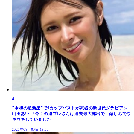
4
"令和の超新星"でIカップバストが武器の新世代グラビアン・
山田あい 「今回の週プレさんは過去最大露出で、楽しみでウ
キウキしていました」
2026年08月09日 13:00