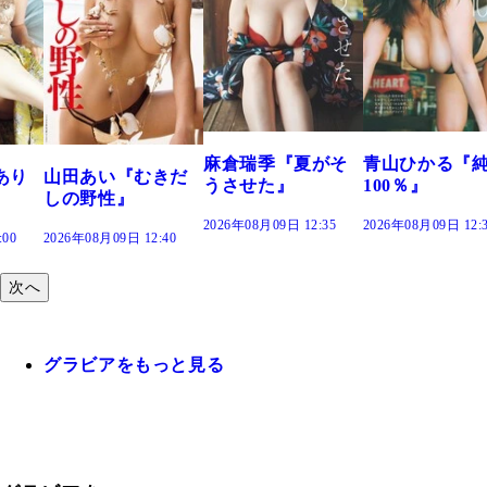
溝端 葵『もう
つの、あおい
で。』
2026年08月09日 12:
麻倉瑞季『夏がそ
青山ひかる『純度
きだ
うさせた』
100％』
2026年08月09日 12:35
2026年08月09日 12:30
:40
次へ
グラビアをもっと見る