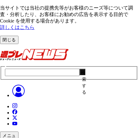
当サイトでは当社の提携先等がお客様のニーズ等について調
査・分析したり、お客様にお勧めの広告を表⽰する⽬的で
Cookie を使⽤する場合があります。
詳しくはこちら
閉じる
検
索
す
る
メニュ