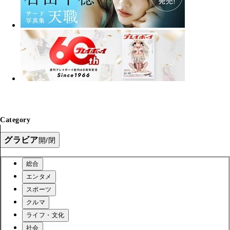
Category
グラビア
開/閉
総合
エンタメ
スポーツ
クルマ
ライフ・文化
社会