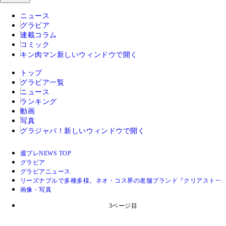
ニュース
グラビア
連載コラム
コミック
キン肉マン
新しいウィンドウで開く
トップ
グラビア一覧
ニュース
ランキング
動画
写真
グラジャパ！
新しいウィンドウで開く
週プレNEWS TOP
グラビア
グラビアニュース
リーズナブルで多種多様。ネオ・コス界の老舗ブランド『クリアストー
画像・写真
3ページ目