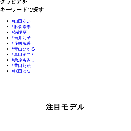
グラビアを
キーワードで探す
山田あい
麻倉瑞季
溝端葵
吉井明子
花咲楓香
青山ひかる
真田まこと
栗原もみじ
豊田萌絵
咲田ゆな
注目モデル