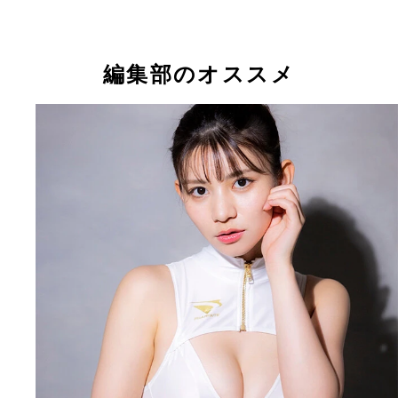
ＳＮＳで見ることも多いクリアストーンの代表的コ
ュームのひとつ「シュガーペット（ダルメシアン）
（写真提供／clearstone）
編集部のオススメ
クロストリア・戦士
グロウサイバーキャット