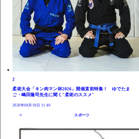
2
柔術大会「キン肉マン杯2026」開催直前特集！ ゆでたま
ご・嶋田隆司先生に聞く"柔術のススメ"
2026年08月10日 11:40
スポーツ