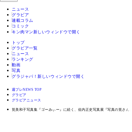
ニュース
グラビア
連載コラム
コミック
キン肉マン
新しいウィンドウで開く
トップ
グラビア一覧
ニュース
ランキング
動画
写真
グラジャパ！
新しいウィンドウで開く
週プレNEWS TOP
グラビア
グラビアニュース
筧美和子写真集『ゴーみぃー』に続く、佐内正史写真展『写真の筧さん