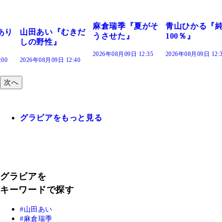
溝端 葵『もう
つの、あおい
で。』
2026年08月09日 12:
麻倉瑞季『夏がそ
青山ひかる『純度
きだ
うさせた』
100％』
2026年08月09日 12:35
2026年08月09日 12:30
:40
次へ
グラビアをもっと見る
グラビアを