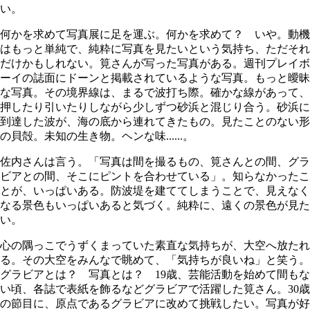
い。
何かを求めて写真展に足を運ぶ。何かを求めて？ いや。動機
はもっと単純で、純粋に写真を見たいという気持ち、ただそれ
だけかもしれない。筧さんが写った写真がある。週刊プレイボ
ーイの誌面にドーンと掲載されているような写真。もっと曖昧
な写真。その境界線は、まるで波打ち際。確かな線があって、
押したり引いたりしながら少しずつ砂浜と混じり合う。砂浜に
到達した波が、海の底から連れてきたもの。見たことのない形
の貝殻。未知の生き物。ヘンな味......。
佐内さんは言う。「写真は間を撮るもの、筧さんとの間、グラ
ビアとの間、そこにピントを合わせている」。知らなかったこ
とが、いっぱいある。防波堤を建ててしまうことで、見えなく
なる景色もいっぱいあると気づく。純粋に、遠くの景色が見た
い。
心の隅っこでうずくまっていた素直な気持ちが、大空へ放たれ
る。その大空をみんなで眺めて、「気持ちが良いね」と笑う。
グラビアとは？ 写真とは？ 19歳、芸能活動を始めて間もな
い頃、各誌で表紙を飾るなどグラビアで活躍した筧さん。30歳
の節目に、原点であるグラビアに改めて挑戦したい。写真が好