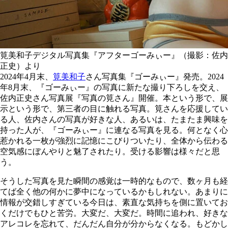
筧美和子デジタル写真集『アフターゴーみぃー』（撮影：佐内
正史）より
2024年4月末、
筧美和子
さん写真集『ゴーみぃー』発売。2024
年8月末、『ゴーみぃー』の写真に新たな撮り下ろしを交え、
佐内正史さん写真展『写真の筧さん』開催。本という形で、展
示という形で、第三者の目に触れる写真。筧さんを応援してい
る人、佐内さんの写真が好きな人、あるいは、たまたま興味を
持った人が、『ゴーみぃー』に連なる写真を見る。何となく心
惹かれる一枚が強烈に記憶にこびりついたり、全体から伝わる
空気感にぼんやりと魅了されたり。受ける影響は様々だと思
う。
そうした写真を見た瞬間の感覚は一時的なもので、数ヶ月も経
てば全く他の何かに夢中になっているかもしれない。あまりに
情報が交錯しすぎている今日は、素直な気持ちを側に置いてお
くだけでもひと苦労。大変だ、大変だ。時間に追われ、好きな
アレコレを忘れて、だんだん自分が分からなくなる。もどかし