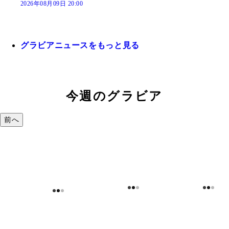
初水着グラビアが大ヒットの45歳、気象予報士・吉井明子が
挑戦の裏側を語る「桜で言えば、成熟した今が一番見頃の時期
だと思って」
2026年08月09日 20:00
グラビアニュースをもっと見る
今週のグラビア
前へ