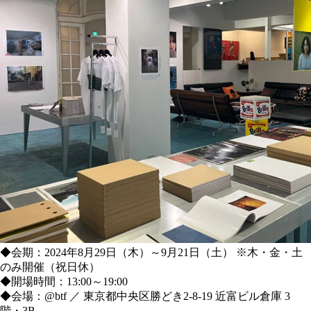
◆会期：2024年8月29日（木）～9月21日（土） ※木・金・土
のみ開催（祝日休）
◆開場時間：13:00～19:00
◆会場：@btf ／ 東京都中央区勝どき2-8-19 近富ビル倉庫 3
階・3B