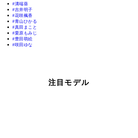
キーワードで探す
山田あい
麻倉瑞季
溝端葵
吉井明子
花咲楓香
青山ひかる
真田まこと
栗原もみじ
豊田萌絵
咲田ゆな
注目モデル