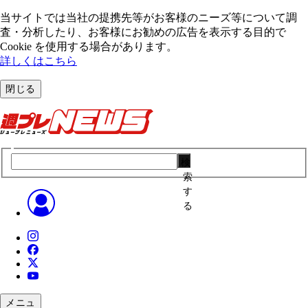
当サイトでは当社の提携先等がお客様のニーズ等について調
査・分析したり、お客様にお勧めの広告を表⽰する⽬的で
Cookie を使⽤する場合があります。
詳しくはこちら
閉じる
検
索
す
る
メニュ