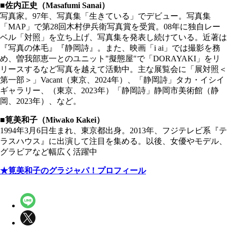
■佐内正史（Masafumi Sanai）
写真家。97年、写真集「生きている」でデビュー。写真集
「MAP」で第28回木村伊兵衛写真賞を受賞。08年に独自レー
ベル「対照」を立ち上げ、写真集を発表し続けている。近著は
『写真の体毛』『静岡詩』。また、映画「i ai」では撮影を務
め、曽我部恵一とのユニット"擬態屋"で「DORAYAKI」をリ
リースするなど写真を越えて活動中。主な展覧会に「展対照＜
第一部＞」Vacant（東京、2024年）、「静岡詩」タカ・イシイ
ギャラリー、（東京、2023年）「静岡詩」静岡市美術館（静
岡、2023年）、など。
■筧美和子（Miwako Kakei）
1994年3月6日生まれ、東京都出身。2013年、フジテレビ系『テ
ラスハウス』に出演して注目を集める。以後、女優やモデル、
グラビアなど幅広く活躍中
★筧美和子のグラジャパ！プロフィール